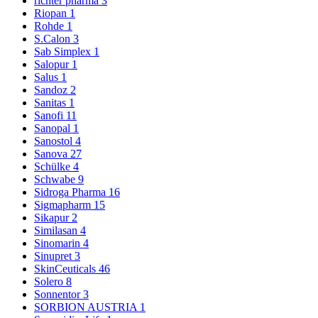
richter pharma
3
Riopan
1
Rohde
1
S.Calon
3
Sab Simplex
1
Salopur
1
Salus
1
Sandoz
2
Sanitas
1
Sanofi
11
Sanopal
1
Sanostol
4
Sanova
27
Schülke
4
Schwabe
9
Sidroga Pharma
16
Sigmapharm
15
Sikapur
2
Similasan
4
Sinomarin
4
Sinupret
3
SkinCeuticals
46
Solero
8
Sonnentor
3
SORBION AUSTRIA
1