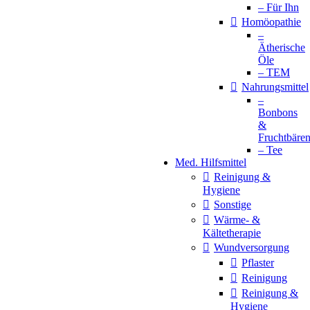
– Für Ihn
Homöopathie
–
Ätherische
Öle
– TEM
Nahrungsmittel
–
Bonbons
&
Fruchtbäre
– Tee
Med. Hilfsmittel
Reinigung &
Hygiene
Sonstige
Wärme- &
Kältetherapie
Wundversorgung
Pflaster
Reinigung
Reinigung &
Hygiene