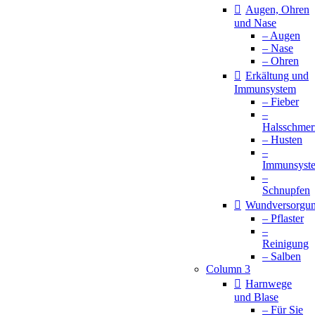
Augen, Ohren
und Nase
– Augen
– Nase
– Ohren
Erkältung und
Immunsystem
– Fieber
–
Halsschmer
– Husten
–
Immunsyst
–
Schnupfen
Wundversorgu
– Pflaster
–
Reinigung
– Salben
Column 3
Harnwege
und Blase
– Für Sie