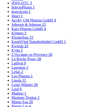
HWS-OTC
3
InfectoPharm
1
Insecticum
1
Intact
1
Jacoby GM Pharma GmbH
4
Johnson & Johnson
12
Karo Pharma GmbH
4
Kijimea
3
Klosterfrau
15
KnobiVital Naturheilmittel GmbH
1
Kwizda
23
Kytta
1
L'Occitane en Provence
26
La Roche Posay
28
Ladival
9
Lasepton
3
Lefax
2
Leo Pharma
1
Linola
12
Louis Widmer
26
Luuf
6
Madaus
1
Magister Doskar
2
Mama Aua
20
Master Lin
4