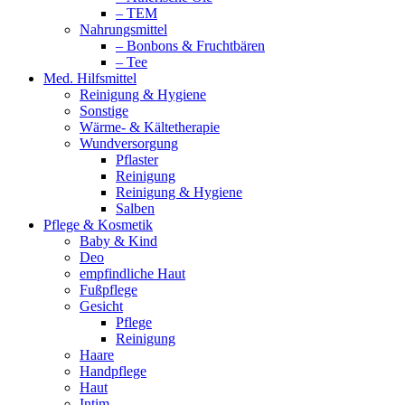
– TEM
Nahrungsmittel
– Bonbons & Fruchtbären
– Tee
Med. Hilfsmittel
Reinigung & Hygiene
Sonstige
Wärme- & Kältetherapie
Wundversorgung
Pflaster
Reinigung
Reinigung & Hygiene
Salben
Pflege & Kosmetik
Baby & Kind
Deo
empfindliche Haut
Fußpflege
Gesicht
Pflege
Reinigung
Haare
Handpflege
Haut
Intim