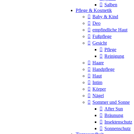
Salben
Pflege & Kosmetik
Baby & Kind
Deo
empfindliche Haut
Fußpflege
Gesicht
Pflege
Reinigung
Haare
Handpflege
Haut
Intim
Körper
Nägel
Sommer und Sonne
After Sun
Bräunung
Insektenschutz
Sonnenschutz