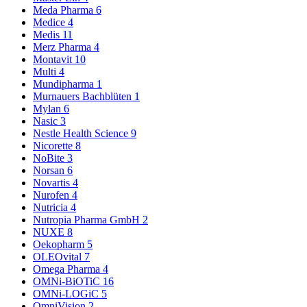
Meda Pharma
6
Medice
4
Medis
11
Merz Pharma
4
Montavit
10
Multi
4
Mundipharma
1
Murnauers Bachblüten
1
Mylan
6
Nasic
3
Nestle Health Science
9
Nicorette
8
NoBite
3
Norsan
6
Novartis
4
Nurofen
4
Nutricia
4
Nutropia Pharma GmbH
2
NUXE
8
Oekopharm
5
OLEOvital
7
Omega Pharma
4
OMNi-BiOTiC
16
OMNi-LOGiC
5
OmniVision
2