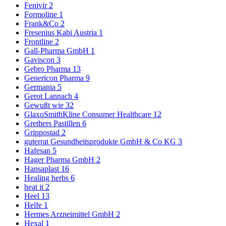
Fenivir
2
Formoline
1
Frank&Co
2
Fresenius Kabi Austria
1
Frontline
2
Gall-Pharma GmbH
1
Gaviscon
3
Gebro Pharma
13
Genericon Pharma
9
Germania
5
Gerot Lannach
4
Gewußt wie
32
GlaxoSmithKline Consumer Healthcare
12
Grethers Pastillen
6
Grippostad
2
guterrat Gesundheitsprodukte GmbH & Co KG
3
Hafesan
5
Hager Pharma GmbH
2
Hansaplast
16
Healing herbs
6
heat it
2
Heel
13
Helfe
1
Hermes Arzneimittel GmbH
2
Hexal
1