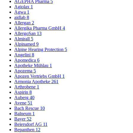
AGEPHA Pharma
5
Agiolax
1
Agwa
1
aidlab
8
Allergan
2
Allergika Pharma GmbH
4
AllergoSan
13
Almirall
5
Alpinamed
9
Alpine Hearing Protection
5
Angelini
8
Apomedica
6
Apotheke Mühlau
1
Apozema
5
Apozen Vertriebs GmbH
1
Armonia Apotheke
261
Arthrobene
1
Aspirin
8
Auberg
40
Avene
51
Bach Rescue
10
Balneum
1
Bayer
52
Beiersdorf AG
11
Bepanthen
12