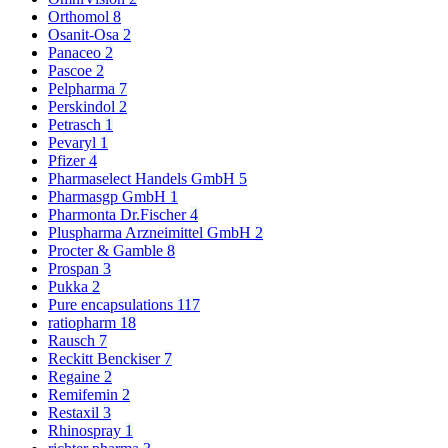
Orthomol
8
Osanit-Osa
2
Panaceo
2
Pascoe
2
Pelpharma
7
Perskindol
2
Petrasch
1
Pevaryl
1
Pfizer
4
Pharmaselect Handels GmbH
5
Pharmasgp GmbH
1
Pharmonta Dr.Fischer
4
Pluspharma Arzneimittel GmbH
2
Procter & Gamble
8
Prospan
3
Pukka
2
Pure encapsulations
117
ratiopharm
18
Rausch
7
Reckitt Benckiser
7
Regaine
2
Remifemin
2
Restaxil
3
Rhinospray
1