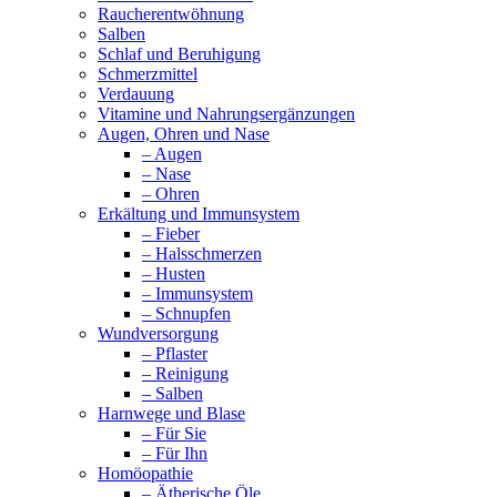
Raucherentwöhnung
Salben
Schlaf und Beruhigung
Schmerzmittel
Verdauung
Vitamine und Nahrungsergänzungen
Augen, Ohren und Nase
– Augen
– Nase
– Ohren
Erkältung und Immunsystem
– Fieber
– Halsschmerzen
– Husten
– Immunsystem
– Schnupfen
Wundversorgung
– Pflaster
– Reinigung
– Salben
Harnwege und Blase
– Für Sie
– Für Ihn
Homöopathie
– Ätherische Öle