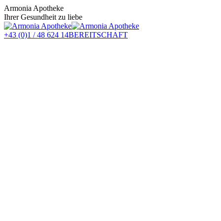
Zum
Armonia Apotheke
Inhalt
Ihrer Gesundheit zu liebe
springen
+43 (0)1 / 48 624 14
BEREITSCHAFT