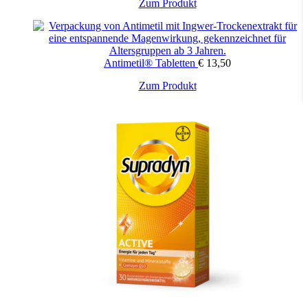
Dieses
Zum Produkt
Produkt
weist
mehrere
Varianten
Antimetil® Tabletten
€
13,50
auf.
Die
Zum Produkt
Optionen
können
auf
der
Produktseite
gewählt
werden