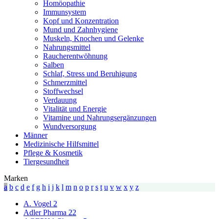
Homöopathie
Immunsystem
Kopf und Konzentration
Mund und Zahnhygiene
Muskeln, Knochen und Gelenke
Nahrungsmittel
Raucherentwöhnung
Salben
Schlaf, Stress und Beruhigung
Schmerzmittel
Stoffwechsel
Verdauung
Vitalität und Energie
Vitamine und Nahrungsergänzungen
Wundversorgung
Männer
Medizinische Hilfsmittel
Pflege & Kosmetik
Tiergesundheit
Marken
a
b
c
d
e
f
g
h
i
j
k
l
m
n
o
p
r
s
t
u
v
w
x
y
z
A. Vogel
2
Adler Pharma
22