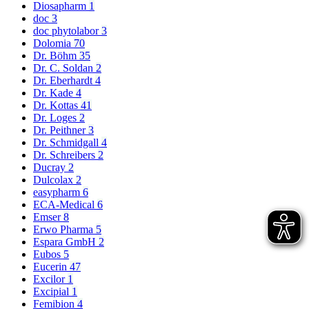
Diosapharm
1
doc
3
doc phytolabor
3
Dolomia
70
Dr. Böhm
35
Dr. C. Soldan
2
Dr. Eberhardt
4
Dr. Kade
4
Dr. Kottas
41
Dr. Loges
2
Dr. Peithner
3
Dr. Schmidgall
4
Dr. Schreibers
2
Ducray
2
Dulcolax
2
easypharm
6
ECA-Medical
6
Emser
8
Erwo Pharma
5
Espara GmbH
2
Eubos
5
Eucerin
47
Excilor
1
Excipial
1
Femibion
4