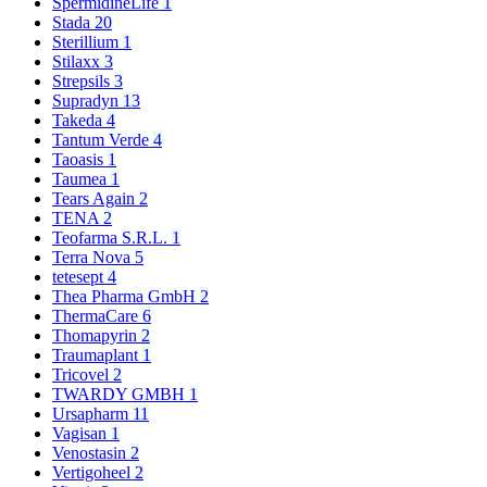
SpermidineLife
1
Stada
20
Sterillium
1
Stilaxx
3
Strepsils
3
Supradyn
13
Takeda
4
Tantum Verde
4
Taoasis
1
Taumea
1
Tears Again
2
TENA
2
Teofarma S.R.L.
1
Terra Nova
5
tetesept
4
Thea Pharma GmbH
2
ThermaCare
6
Thomapyrin
2
Traumaplant
1
Tricovel
2
TWARDY GMBH
1
Ursapharm
11
Vagisan
1
Venostasin
2
Vertigoheel
2