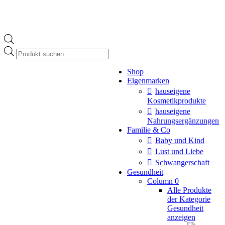
Products
search
Instagram
Shop
page
Eigenmarken
opens
in
hauseigene
new
Kosmetikprodukte
window
hauseigene
Nahrungsergänzungen
Familie & Co
Baby und Kind
Lust und Liebe
Schwangerschaft
Gesundheit
Column 0
Alle Produkte
der Kategorie
Gesundheit
anzeigen