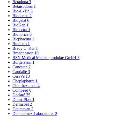
Betadona
3
Betaisodona
1
Bio-H-Tin
3
Bioderma
2
Biogelat
6
BioKap
1
Biolectra
1
Bionorica
6
Blephacura
1
Braderm
1
Brady C. KG
1
Bronchostop
10
BSN Medical Medizinprodukte GmbH
3
Burgerstein
1
Canesten
7
Caudalie
3
CeraVe
13
Cheplapharm
1
Chlorhexamed
4
Compeed
6
Declaré
75
DermaPlast
1
DermaSel
2
Deumavan
2
Diepharmex Laboratoires
2