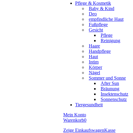
Pflege & Kosmetik
Baby & Kind
Deo
empfindliche Haut
Fußpflege
Gesicht
Pflege
Reinigung
Haare
Handpflege
Haut
Intim
Körper
Nägel
Sommer und Sonne
After Sun
Bräunung
Insektenschutz
Sonnenschutz
Tiergesundheit
Mein Konto
Warenkorb
0
Zeige Einkaufswagen
Kasse