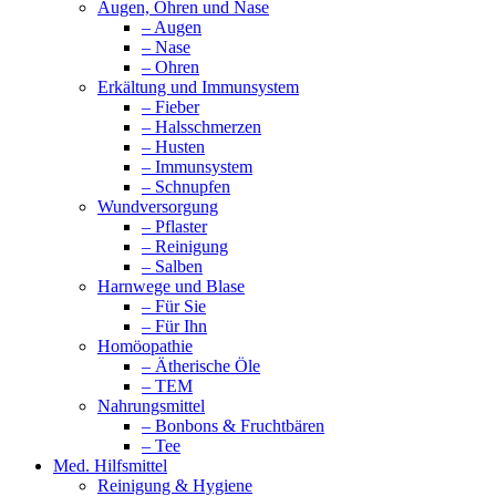
Augen, Ohren und Nase
– Augen
– Nase
– Ohren
Erkältung und Immunsystem
– Fieber
– Halsschmerzen
– Husten
– Immunsystem
– Schnupfen
Wundversorgung
– Pflaster
– Reinigung
– Salben
Harnwege und Blase
– Für Sie
– Für Ihn
Homöopathie
– Ätherische Öle
– TEM
Nahrungsmittel
– Bonbons & Fruchtbären
– Tee
Med. Hilfsmittel
Reinigung & Hygiene