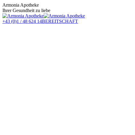
Zum
Armonia Apotheke
Inhalt
Ihrer Gesundheit zu liebe
springen
+43 (0)1 / 48 624 14
BEREITSCHAFT