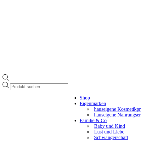
Products
search
Instagram
Shop
page
Eigenmarken
opens
hauseigene Kosmetikpr
in
hauseigene Nahrungse
new
Familie & Co
window
Baby und Kind
Lust und Liebe
Schwangerschaft