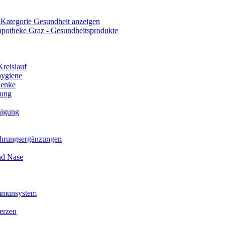
 Kategorie Gesundheit anzeigen
reislauf
ygiene
lenke
ung
higung
hrungsergänzungen
nd Nase
Immunsystem
erzen