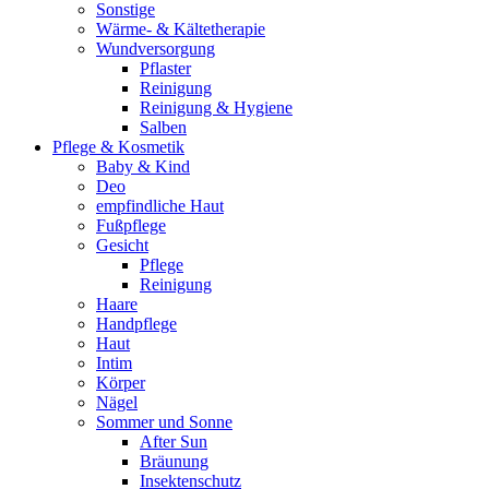
Sonstige
Wärme- & Kältetherapie
Wundversorgung
Pflaster
Reinigung
Reinigung & Hygiene
Salben
Pflege & Kosmetik
Baby & Kind
Deo
empfindliche Haut
Fußpflege
Gesicht
Pflege
Reinigung
Haare
Handpflege
Haut
Intim
Körper
Nägel
Sommer und Sonne
After Sun
Bräunung
Insektenschutz