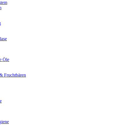
stem
n
g
lase
e Öle
& Fruchtbären
e
giene