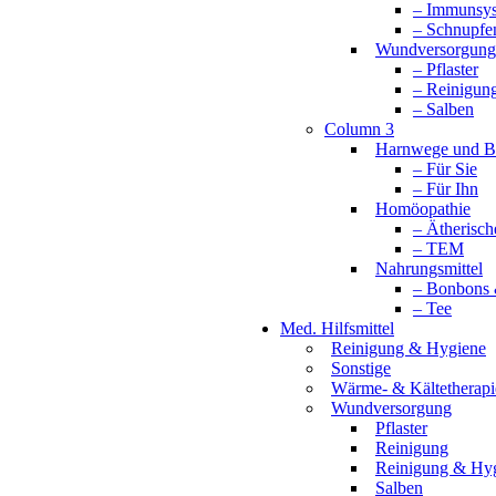
– Immunsy
– Schnupfe
Wundversorgung
– Pflaster
– Reinigun
– Salben
Column 3
Harnwege und B
– Für Sie
– Für Ihn
Homöopathie
– Ätherisch
– TEM
Nahrungsmittel
– Bonbons 
– Tee
Med. Hilfsmittel
Reinigung & Hygiene
Sonstige
Wärme- & Kältetherapi
Wundversorgung
Pflaster
Reinigung
Reinigung & Hy
Salben