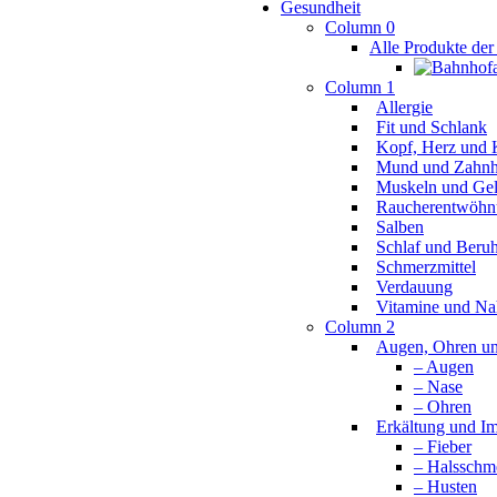
Gesundheit
Column 0
Alle Produkte der
Column 1
Allergie
Fit und Schlank
Kopf, Herz und K
Mund und Zahnh
Muskeln und Ge
Raucherentwöhn
Salben
Schlaf und Beru
Schmerzmittel
Verdauung
Vitamine und Na
Column 2
Augen, Ohren u
– Augen
– Nase
– Ohren
Erkältung und 
– Fieber
– Halsschm
– Husten