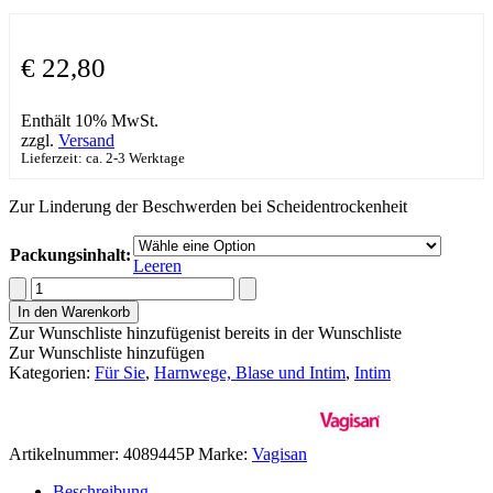
€
22,80
Enthält 10% MwSt.
zzgl.
Versand
Lieferzeit: ca. 2-3 Werktage
Zur Linderung der Beschwerden bei Scheidentrockenheit
Packungsinhalt:
Leeren
Vagisan®
Feuchtcreme
In den Warenkorb
Menge
Zur Wunschliste hinzufügen
ist bereits in der Wunschliste
Zur Wunschliste hinzufügen
Kategorien:
Für Sie
,
Harnwege, Blase und Intim
,
Intim
Artikelnummer:
4089445P
Marke:
Vagisan
Beschreibung