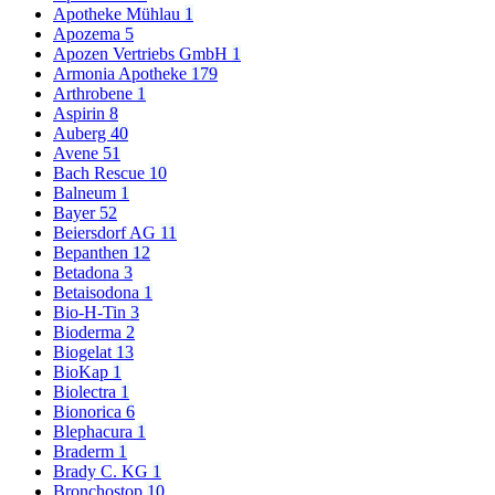
Apotheke Mühlau
1
Apozema
5
Apozen Vertriebs GmbH
1
Armonia Apotheke
179
Arthrobene
1
Aspirin
8
Auberg
40
Avene
51
Bach Rescue
10
Balneum
1
Bayer
52
Beiersdorf AG
11
Bepanthen
12
Betadona
3
Betaisodona
1
Bio-H-Tin
3
Bioderma
2
Biogelat
13
BioKap
1
Biolectra
1
Bionorica
6
Blephacura
1
Braderm
1
Brady C. KG
1
Bronchostop
10