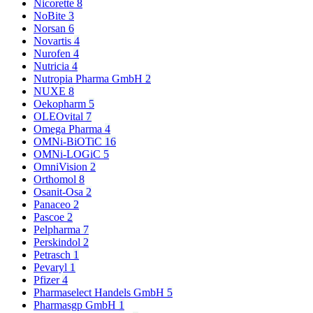
Nicorette
8
NoBite
3
Norsan
6
Novartis
4
Nurofen
4
Nutricia
4
Nutropia Pharma GmbH
2
NUXE
8
Oekopharm
5
OLEOvital
7
Omega Pharma
4
OMNi-BiOTiC
16
OMNi-LOGiC
5
OmniVision
2
Orthomol
8
Osanit-Osa
2
Panaceo
2
Pascoe
2
Pelpharma
7
Perskindol
2
Petrasch
1
Pevaryl
1
Pfizer
4
Pharmaselect Handels GmbH
5
Pharmasgp GmbH
1