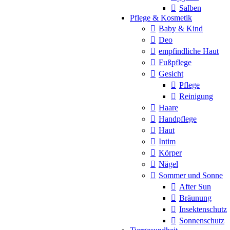
Salben
Pflege & Kosmetik
Baby & Kind
Deo
empfindliche Haut
Fußpflege
Gesicht
Pflege
Reinigung
Haare
Handpflege
Haut
Intim
Körper
Nägel
Sommer und Sonne
After Sun
Bräunung
Insektenschutz
Sonnenschutz