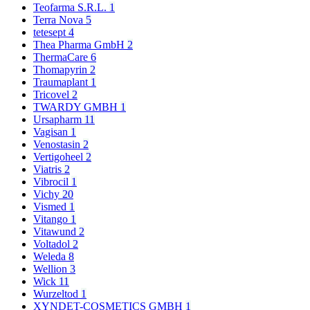
Teofarma S.R.L.
1
Terra Nova
5
tetesept
4
Thea Pharma GmbH
2
ThermaCare
6
Thomapyrin
2
Traumaplant
1
Tricovel
2
TWARDY GMBH
1
Ursapharm
11
Vagisan
1
Venostasin
2
Vertigoheel
2
Viatris
2
Vibrocil
1
Vichy
20
Vismed
1
Vitango
1
Vitawund
2
Voltadol
2
Weleda
8
Wellion
3
Wick
11
Wurzeltod
1
XYNDET-COSMETICS GMBH
1