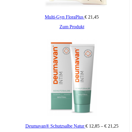
aufgetragen werden.
– Eine Anwendung während Schwangerschaft und Stillzeit ist
möglich.
– Bei Scheidentrockenheit kann Vagisan FeuchtCreme bei Bedarf
Multi-Gyn FloraPlus
€
21,45
auch vor dem Intimverkehr angewandt werden.
Zum Produkt
Bestandteile:
aqua, benzyl alcohol, cetearyl alcohol, cetyl palmitate, lactic acid,
octyldodecanol, polysorbate 60, sodium lactate, sorbitan stearate
Die Creme ist frei von Hormonen und Duftstoffen.
Zusätzliche Informationen
Packungsinhalt:
50 g, 25 g
Deumavan® Schutzsalbe Natur
€
12,85
–
€
21,25