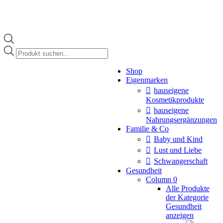
Products
search
Instagram
Shop
page
Eigenmarken
opens
in
hauseigene
new
Kosmetikprodukte
window
hauseigene
Nahrungsergänzungen
Familie & Co
Baby und Kind
Lust und Liebe
Schwangerschaft
Gesundheit
Column 0
Alle Produkte
der Kategorie
Gesundheit
anzeigen