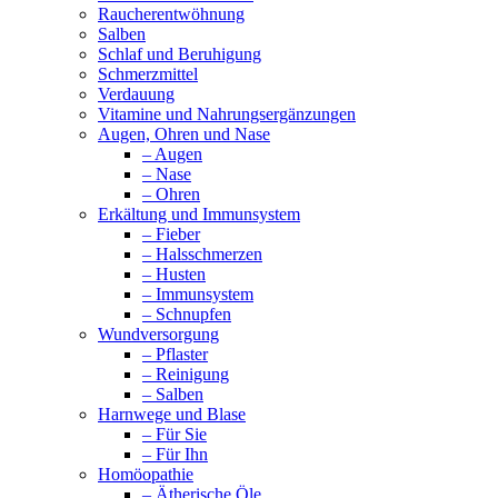
Raucherentwöhnung
Salben
Schlaf und Beruhigung
Schmerzmittel
Verdauung
Vitamine und Nahrungsergänzungen
Augen, Ohren und Nase
– Augen
– Nase
– Ohren
Erkältung und Immunsystem
– Fieber
– Halsschmerzen
– Husten
– Immunsystem
– Schnupfen
Wundversorgung
– Pflaster
– Reinigung
– Salben
Harnwege und Blase
– Für Sie
– Für Ihn
Homöopathie
– Ätherische Öle