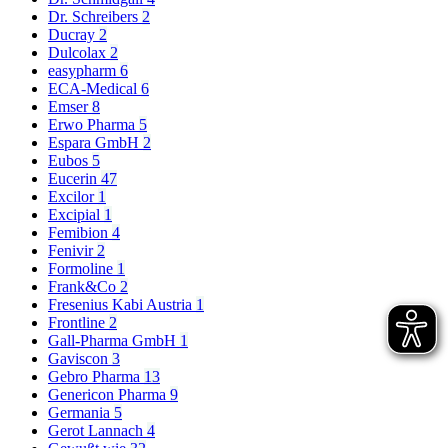
Dr. Schreibers
2
Ducray
2
Dulcolax
2
easypharm
6
ECA-Medical
6
Emser
8
Erwo Pharma
5
Espara GmbH
2
Eubos
5
Eucerin
47
Excilor
1
Excipial
1
Femibion
4
Fenivir
2
Formoline
1
Frank&Co
2
Fresenius Kabi Austria
1
Frontline
2
Gall-Pharma GmbH
1
Gaviscon
3
Gebro Pharma
13
Genericon Pharma
9
Germania
5
Gerot Lannach
4