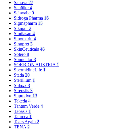
Sanova
27
Schülke
4
Schwabe
9
Sidroga Pharma
16
Sigmapharm
15
Sikapur
2
Similasan
4
Sinomarin
4
Sinupret
3
SkinCeuticals
46
Solero
8
Sonnentor
3
SORBION AUSTRIA
1
SpermidineLife
1
Stada
20
Sterillium
1
Stilaxx
3
Strepsils
3
Supradyn
13
Takeda
4
Tantum Verde
4
Taoasis
1
Taumea
1
Tears Again
2
TENA
2