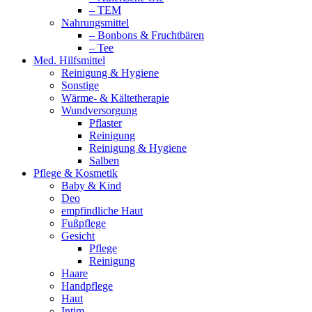
– TEM
Nahrungsmittel
– Bonbons & Fruchtbären
– Tee
Med. Hilfsmittel
Reinigung & Hygiene
Sonstige
Wärme- & Kältetherapie
Wundversorgung
Pflaster
Reinigung
Reinigung & Hygiene
Salben
Pflege & Kosmetik
Baby & Kind
Deo
empfindliche Haut
Fußpflege
Gesicht
Pflege
Reinigung
Haare
Handpflege
Haut
Intim