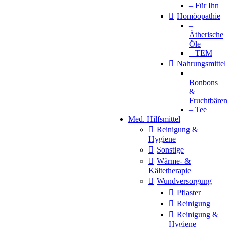
– Für Ihn
Homöopathie
–
Ätherische
Öle
– TEM
Nahrungsmittel
–
Bonbons
&
Fruchtbäre
– Tee
Med. Hilfsmittel
Reinigung &
Hygiene
Sonstige
Wärme- &
Kältetherapie
Wundversorgung
Pflaster
Reinigung
Reinigung &
Hygiene