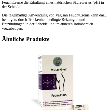
FeuchtCreme die Erhaltung eines natürlichen Säurewertes (pH) in
der Scheide.
Die regelmäßige Anwendung von Vagisan FeuchtCreme kann dazu
beitragen, durch Trockenheit bedingte Reizungen und
Entzündungen in der Scheide und im äußeren Intimbereich
vorzubeugen.
Vagisan FeuchtCreme kann vor dem Intimverkehr angewendet
Ähnliche Produkte
werden, grundsätzlich auch mit Latexkondomen. Die Creme
beeinflusst nicht die Spermienbeweglichkeit und kann somit auch
bei Kinderwunsch angewendet werden.
Anwendung:
Vagisan FeuchtCreme eignet sich zur Anwendung IN der Scheide
(Anwendung mit Applikator) und im äußeren Intimbereich.
– Zur Anwendung IN der Scheide eine halbe Applikator-Füllung
der Creme in die Scheide einbringen, vorzugsweise vor dem
Schlafengehen. Die Anwendung kann 1 x täglich oder seltener (z.
B. 2-3x pro Woche) erfolgen. Das hängt von den individuellen
Beschwerden ab. Es wird empfohlen, während der Anwendung eine
Slipeinlage zu tragen.
– Zur Pflege des äußeren Intimbereichs und des Scheideneingangs
kann Vagisan FeuchtCreme bei Bedarf mehrmals täglich direkt