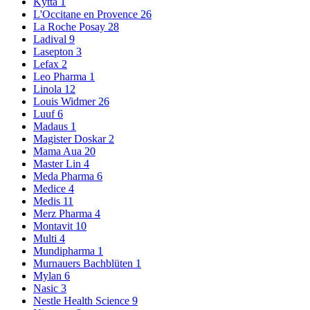
Kytta
1
L'Occitane en Provence
26
La Roche Posay
28
Ladival
9
Lasepton
3
Lefax
2
Leo Pharma
1
Linola
12
Louis Widmer
26
Luuf
6
Madaus
1
Magister Doskar
2
Mama Aua
20
Master Lin
4
Meda Pharma
6
Medice
4
Medis
11
Merz Pharma
4
Montavit
10
Multi
4
Mundipharma
1
Murnauers Bachblüten
1
Mylan
6
Nasic
3
Nestle Health Science
9