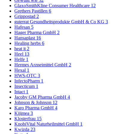
Gewußt wie
32
GlaxoSmithKline Consumer Healthcare
12
Grethers Pastillen
6
Grippostad
2
guterrat Gesundheitsprodukte GmbH & Co KG
3
Hafesan
5
Hager Pharma GmbH
2
Hansaplast
16
Healing herbs
6
heat it
2
Heel
13
Helfe
1
Hermes Arzneimittel GmbH
2
Hexal
1
HWS-OTC
3
InfectoPharm
1
Insecticum
1
Intact
1
Jacoby GM Pharma GmbH
4
Johnson & Johnson
12
Karo Pharma GmbH
4
Kijimea
3
Klosterfrau
15
KnobiVital Naturheilmittel GmbH
1
Kwizda
23