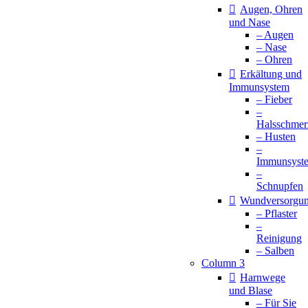
Augen, Ohren
und Nase
– Augen
– Nase
– Ohren
Erkältung und
Immunsystem
– Fieber
–
Halsschmer
– Husten
–
Immunsyst
–
Schnupfen
Wundversorgu
– Pflaster
–
Reinigung
– Salben
Column 3
Harnwege
und Blase
– Für Sie