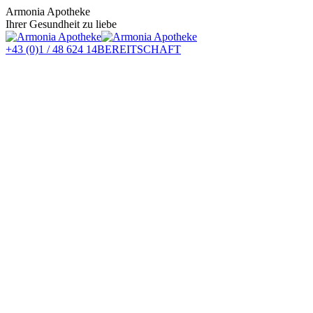
Zum
Armonia Apotheke
Inhalt
Ihrer Gesundheit zu liebe
springen
+43 (0)1 / 48 624 14
BEREITSCHAFT