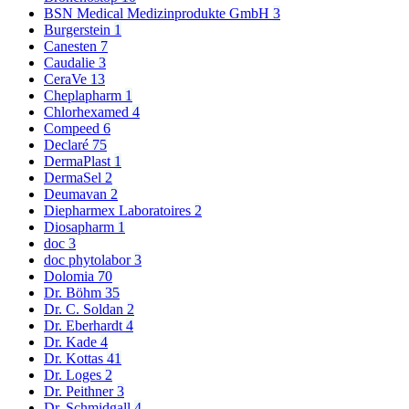
BSN Medical Medizinprodukte GmbH
3
Burgerstein
1
Canesten
7
Caudalie
3
CeraVe
13
Cheplapharm
1
Chlorhexamed
4
Compeed
6
Declaré
75
DermaPlast
1
DermaSel
2
Deumavan
2
Diepharmex Laboratoires
2
Diosapharm
1
doc
3
doc phytolabor
3
Dolomia
70
Dr. Böhm
35
Dr. C. Soldan
2
Dr. Eberhardt
4
Dr. Kade
4
Dr. Kottas
41
Dr. Loges
2
Dr. Peithner
3
Dr. Schmidgall
4