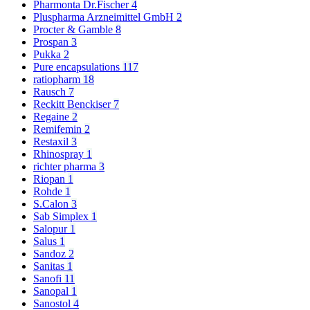
Pharmonta Dr.Fischer
4
Pluspharma Arzneimittel GmbH
2
Procter & Gamble
8
Prospan
3
Pukka
2
Pure encapsulations
117
ratiopharm
18
Rausch
7
Reckitt Benckiser
7
Regaine
2
Remifemin
2
Restaxil
3
Rhinospray
1
richter pharma
3
Riopan
1
Rohde
1
S.Calon
3
Sab Simplex
1
Salopur
1
Salus
1
Sandoz
2
Sanitas
1
Sanofi
11
Sanopal
1
Sanostol
4