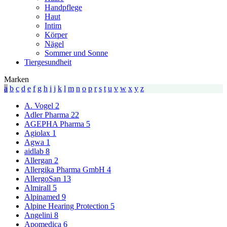
Handpflege
Haut
Intim
Körper
Nägel
Sommer und Sonne
Tiergesundheit
Marken
a
b
c
d
e
f
g
h
i
j
k
l
m
n
o
p
r
s
t
u
v
w
x
y
z
A. Vogel
2
Adler Pharma
22
AGEPHA Pharma
5
Agiolax
1
Agwa
1
aidlab
8
Allergan
2
Allergika Pharma GmbH
4
AllergoSan
13
Almirall
5
Alpinamed
9
Alpine Hearing Protection
5
Angelini
8
Apomedica
6