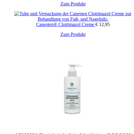
Dieses
Zum Produkt
Produkt
weist
mehrere
Canesten® Clotrimazol Creme
€
12,95
Varianten
auf.
Zum Produkt
Die
Optionen
können
auf
der
Produktseite
gewählt
werden