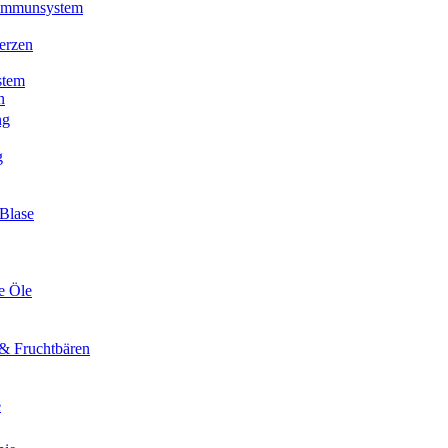
 Immunsystem
erzen
stem
n
ng
g
Blase
e Öle
& Fruchtbären
e