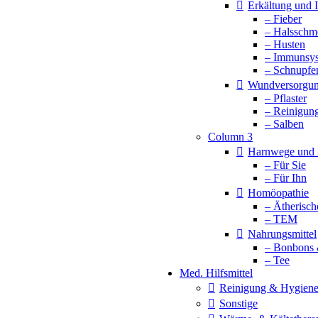
Erkältung und
– Fieber
– Halsschm
– Husten
– Immunsy
– Schnupfe
Wundversorgu
– Pflaster
– Reinigun
– Salben
Column 3
Harnwege und 
– Für Sie
– Für Ihn
Homöopathie
– Ätherisch
– TEM
Nahrungsmittel
– Bonbons 
– Tee
Med. Hilfsmittel
Reinigung & Hygien
Sonstige