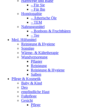
Harnwege und Blase
– Für Sie
– Für Ihn
Homöopathie
– Ätherische Öle
– TEM
Nahrungsmittel
– Bonbons & Fruchtbären
– Tee
Med. Hilfsmittel
Reinigung & Hygiene
Sonstige
Wärme- & Kältetherapie
Wundversorgung
Pflaster
Reinigung
Reinigung & Hygiene
Salben
Pflege & Kosmetik
Baby & Kind
Deo
empfindliche Haut
Fußpflege
Gesicht
Pflege