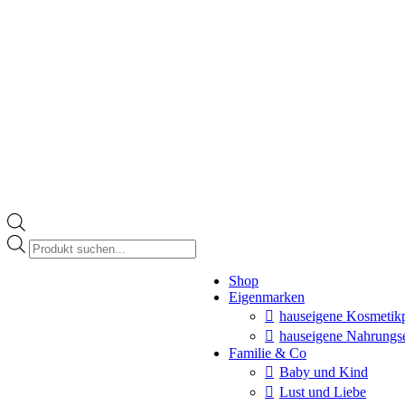
Products
search
Instagram
Shop
page
Eigenmarken
opens
in
hauseigene Kosmetik
new
hauseigene Nahrungs
window
Familie & Co
Baby und Kind
Lust und Liebe