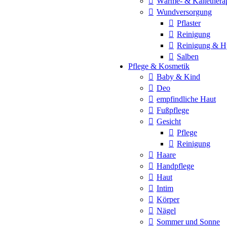
Wärme- & Kältethera
Wundversorgung
Pflaster
Reinigung
Reinigung & H
Salben
Pflege & Kosmetik
Baby & Kind
Deo
empfindliche Haut
Fußpflege
Gesicht
Pflege
Reinigung
Haare
Handpflege
Haut
Intim
Körper
Nägel
Sommer und Sonne