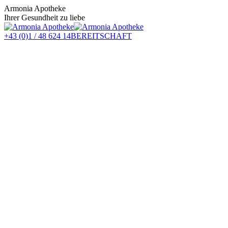
Zum
Armonia Apotheke
Inhalt
Ihrer Gesundheit zu liebe
springen
+43 (0)1 / 48 624 14
BEREITSCHAFT