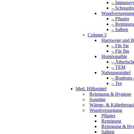
– Immunsy
– Schnupfe
Wundversorgung
– Pflaster
– Reinigun
– Salben
Column 3
Harnwege und B
– Für Sie
– Für Ihn
Homöopathie
– Ätherisch
– TEM
Nahrungsmittel
– Bonbons 
– Tee
Med. Hilfsmittel
Reinigung & Hygiene
Sonstige
Wärme- & Kältetherapi
Wundversorgung
Pflaster
Reinigung
Reinigung & Hy
Salben