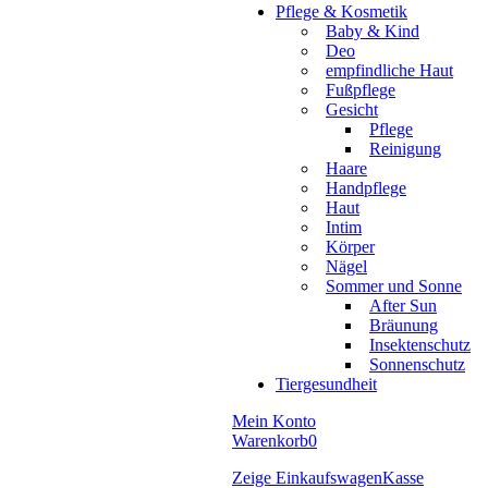
Pflege & Kosmetik
Baby & Kind
Deo
empfindliche Haut
Fußpflege
Gesicht
Pflege
Reinigung
Haare
Handpflege
Haut
Intim
Körper
Nägel
Sommer und Sonne
After Sun
Bräunung
Insektenschutz
Sonnenschutz
Tiergesundheit
Mein Konto
Warenkorb
0
Zeige Einkaufswagen
Kasse