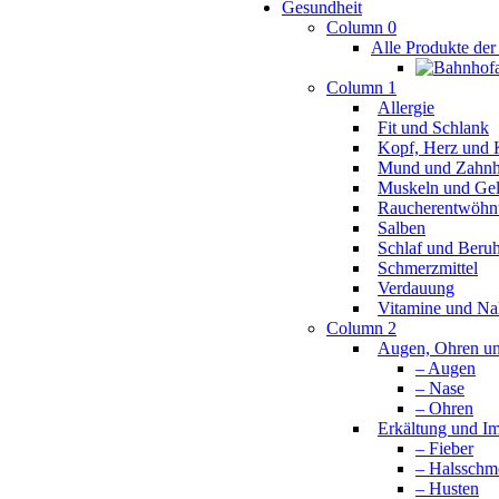
Gesundheit
Column 0
Alle Produkte der
Column 1
Allergie
Fit und Schlank
Kopf, Herz und K
Mund und Zahnh
Muskeln und Ge
Raucherentwöhn
Salben
Schlaf und Beru
Schmerzmittel
Verdauung
Vitamine und Na
Column 2
Augen, Ohren u
– Augen
– Nase
– Ohren
Erkältung und 
– Fieber
– Halsschm
– Husten