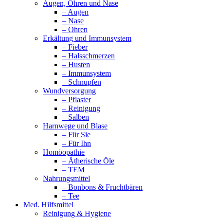
Augen, Ohren und Nase
– Augen
– Nase
– Ohren
Erkältung und Immunsystem
– Fieber
– Halsschmerzen
– Husten
– Immunsystem
– Schnupfen
Wundversorgung
– Pflaster
– Reinigung
– Salben
Harnwege und Blase
– Für Sie
– Für Ihn
Homöopathie
– Ätherische Öle
– TEM
Nahrungsmittel
– Bonbons & Fruchtbären
– Tee
Med. Hilfsmittel
Reinigung & Hygiene