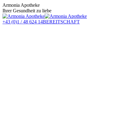
Zum
Armonia Apotheke
Inhalt
Ihrer Gesundheit zu liebe
springen
+43 (0)1 / 48 624 14
BEREITSCHAFT