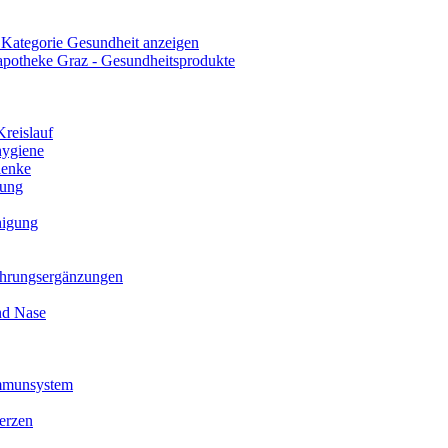
 Kategorie Gesundheit anzeigen
reislauf
ygiene
lenke
ung
higung
hrungsergänzungen
nd Nase
Immunsystem
erzen