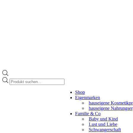
Products
search
Instagram
Shop
page
Eigenmarken
opens
hauseigene Kosmetikpr
in
hauseigene Nahrungse
new
Familie & Co
window
Baby und Kind
Lust und Liebe
Schwangerschaft