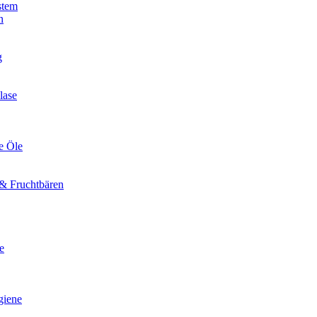
stem
n
g
lase
e Öle
& Fruchtbären
e
giene