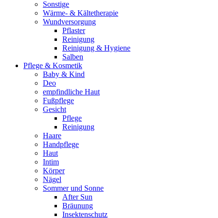
Sonstige
Wärme- & Kältetherapie
Wundversorgung
Pflaster
Reinigung
Reinigung & Hygiene
Salben
Pflege & Kosmetik
Baby & Kind
Deo
empfindliche Haut
Fußpflege
Gesicht
Pflege
Reinigung
Haare
Handpflege
Haut
Intim
Körper
Nägel
Sommer und Sonne
After Sun
Bräunung
Insektenschutz