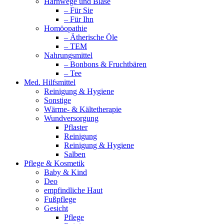
Harnwege und Blase
– Für Sie
– Für Ihn
Homöopathie
– Ätherische Öle
– TEM
Nahrungsmittel
– Bonbons & Fruchtbären
– Tee
Med. Hilfsmittel
Reinigung & Hygiene
Sonstige
Wärme- & Kältetherapie
Wundversorgung
Pflaster
Reinigung
Reinigung & Hygiene
Salben
Pflege & Kosmetik
Baby & Kind
Deo
empfindliche Haut
Fußpflege
Gesicht
Pflege