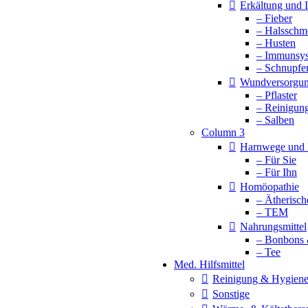
Erkältung und
– Fieber
– Halsschm
– Husten
– Immunsy
– Schnupfe
Wundversorgu
– Pflaster
– Reinigun
– Salben
Column 3
Harnwege und 
– Für Sie
– Für Ihn
Homöopathie
– Ätherisch
– TEM
Nahrungsmittel
– Bonbons 
– Tee
Med. Hilfsmittel
Reinigung & Hygien
Sonstige