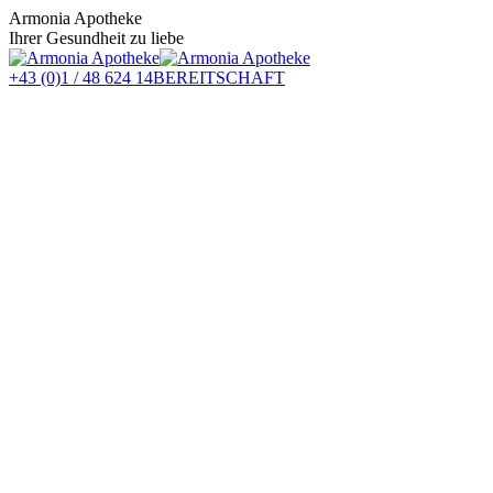
Zum
Armonia Apotheke
Inhalt
Ihrer Gesundheit zu liebe
springen
+43 (0)1 / 48 624 14
BEREITSCHAFT