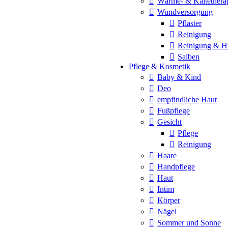
Wärme- & Kältethera
Wundversorgung
Pflaster
Reinigung
Reinigung & H
Salben
Pflege & Kosmetik
Baby & Kind
Deo
empfindliche Haut
Fußpflege
Gesicht
Pflege
Reinigung
Haare
Handpflege
Haut
Intim
Körper
Nägel
Sommer und Sonne