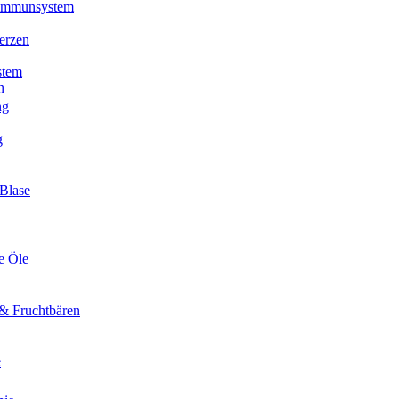
 Immunsystem
erzen
stem
n
ng
g
Blase
e Öle
& Fruchtbären
e