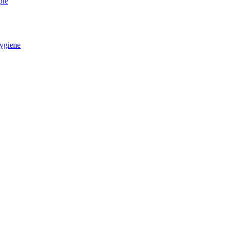
pie
ygiene