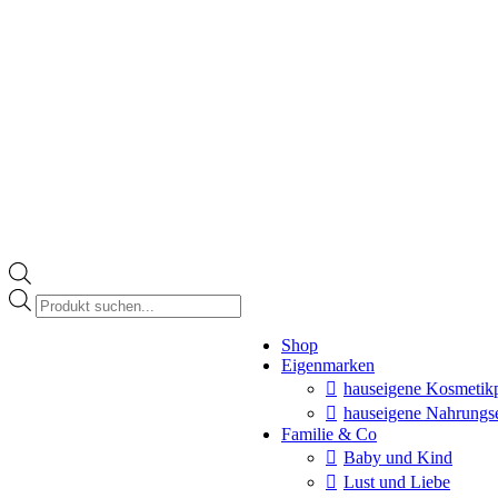
Products
search
Instagram
Shop
page
Eigenmarken
opens
in
hauseigene Kosmetik
new
hauseigene Nahrungs
window
Familie & Co
Baby und Kind
Lust und Liebe