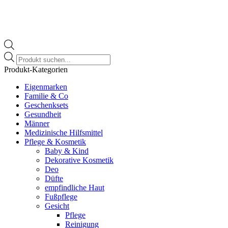
Products
search
Produkt-Kategorien
Eigenmarken
Familie & Co
Geschenksets
Gesundheit
Männer
Medizinische Hilfsmittel
Pflege & Kosmetik
Baby & Kind
Dekorative Kosmetik
Deo
Düfte
empfindliche Haut
Fußpflege
Gesicht
Pflege
Reinigung