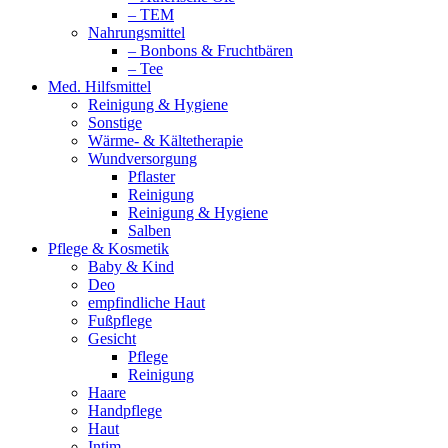
– TEM
Nahrungsmittel
– Bonbons & Fruchtbären
– Tee
Med. Hilfsmittel
Reinigung & Hygiene
Sonstige
Wärme- & Kältetherapie
Wundversorgung
Pflaster
Reinigung
Reinigung & Hygiene
Salben
Pflege & Kosmetik
Baby & Kind
Deo
empfindliche Haut
Fußpflege
Gesicht
Pflege
Reinigung
Haare
Handpflege
Haut
Intim