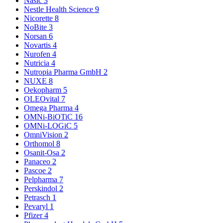
Nasic
3
Nestle Health Science
9
Nicorette
8
NoBite
3
Norsan
6
Novartis
4
Nurofen
4
Nutricia
4
Nutropia Pharma GmbH
2
NUXE
8
Oekopharm
5
OLEOvital
7
Omega Pharma
4
OMNi-BiOTiC
16
OMNi-LOGiC
5
OmniVision
2
Orthomol
8
Osanit-Osa
2
Panaceo
2
Pascoe
2
Pelpharma
7
Perskindol
2
Petrasch
1
Pevaryl
1
Pfizer
4