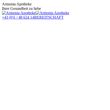
Zum
Armonia Apotheke
Inhalt
Ihrer Gesundheit zu liebe
springen
+43 (0)1 / 48 624 14
BEREITSCHAFT