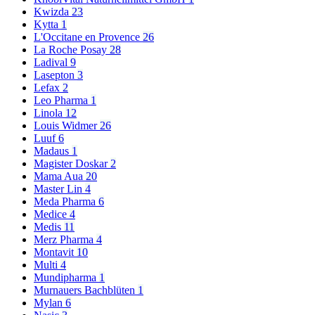
Kwizda
23
Kytta
1
L'Occitane en Provence
26
La Roche Posay
28
Ladival
9
Lasepton
3
Lefax
2
Leo Pharma
1
Linola
12
Louis Widmer
26
Luuf
6
Madaus
1
Magister Doskar
2
Mama Aua
20
Master Lin
4
Meda Pharma
6
Medice
4
Medis
11
Merz Pharma
4
Montavit
10
Multi
4
Mundipharma
1
Murnauers Bachblüten
1
Mylan
6