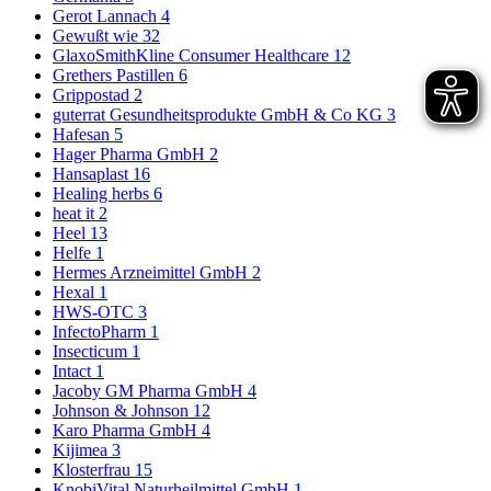
Gerot Lannach
4
Gewußt wie
32
GlaxoSmithKline Consumer Healthcare
12
Grethers Pastillen
6
Grippostad
2
guterrat Gesundheitsprodukte GmbH & Co KG
3
Hafesan
5
Hager Pharma GmbH
2
Hansaplast
16
Healing herbs
6
heat it
2
Heel
13
Helfe
1
Hermes Arzneimittel GmbH
2
Hexal
1
HWS-OTC
3
InfectoPharm
1
Insecticum
1
Intact
1
Jacoby GM Pharma GmbH
4
Johnson & Johnson
12
Karo Pharma GmbH
4
Kijimea
3
Klosterfrau
15
KnobiVital Naturheilmittel GmbH
1