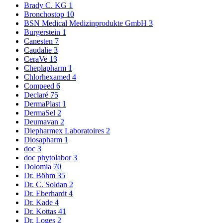
Brady C. KG
1
Bronchostop
10
BSN Medical Medizinprodukte GmbH
3
Burgerstein
1
Canesten
7
Caudalie
3
CeraVe
13
Cheplapharm
1
Chlorhexamed
4
Compeed
6
Declaré
75
DermaPlast
1
DermaSel
2
Deumavan
2
Diepharmex Laboratoires
2
Diosapharm
1
doc
3
doc phytolabor
3
Dolomia
70
Dr. Böhm
35
Dr. C. Soldan
2
Dr. Eberhardt
4
Dr. Kade
4
Dr. Kottas
41
Dr. Loges
2