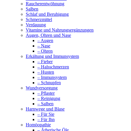
Raucherentwöhnung
Salben
Schlaf und Beruhigung
Schmerzmittel
Verdauung
Vitamine und Nahrungsergänzungen
Augen, Ohren und Nase
– Augen
– Nase
– Ohren
Erkältung und Immunsystem
– Fieber
– Halsschmerzen
– Husten
– Immunsystem
– Schnupfen
Wundversorgung
– Pflaster
– Reinigung
– Salben
Harnwege und Blase
– Für Sie
– Für Ihn
Homöopathie
– Ätherische Öle