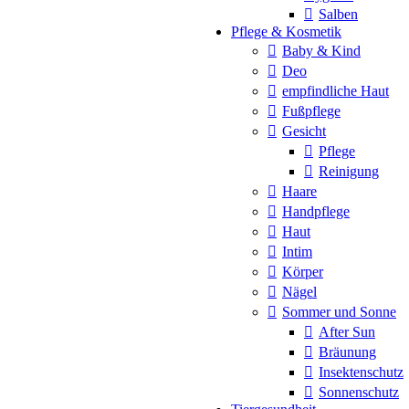
Salben
Pflege & Kosmetik
Baby & Kind
Deo
empfindliche Haut
Fußpflege
Gesicht
Pflege
Reinigung
Haare
Handpflege
Haut
Intim
Körper
Nägel
Sommer und Sonne
After Sun
Bräunung
Insektenschutz
Sonnenschutz