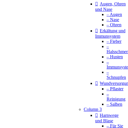
Augen, Ohren
und Nase
– Augen
– Nase
– Ohren
Erkältung und
Immunsystem
– Fieber
–
Halsschmer
– Husten
–
Immunsyst
–
Schnupfen
Wundversorgu
– Pflaster
–
Reinigung
– Salben
Column 3
Harnwege
und Blase
– Für Sie