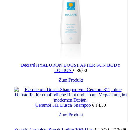
Declaré HYALURON BOOST AFTER SUN BODY
LOTION
€
36,00
Zum Produkt
Ceramol 311 Dusch-Shampoo
€
14,80
Zum Produkt
Eucerin Complete Repair Lotion 10% Urea
€
25,50
–
€
30,90