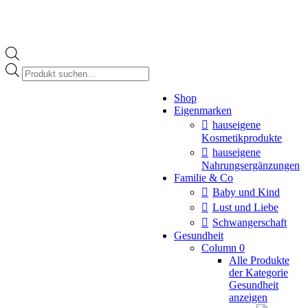
Products
search
Instagram
Shop
page
Eigenmarken
opens
in
hauseigene
new
Kosmetikprodukte
window
hauseigene
Nahrungsergänzungen
Familie & Co
Baby und Kind
Lust und Liebe
Schwangerschaft
Gesundheit
Column 0
Alle Produkte
der Kategorie
Gesundheit
anzeigen