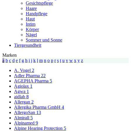
Gesichtspflege
Haare
Handpflege
Haut
Intim
Körper
Nägel
Sommer und Sonne
Tiergesundheit
Marken
a
b
c
d
e
f
g
h
i
j
k
l
m
n
o
p
r
s
t
u
v
w
x
y
z
A. Vogel
2
Adler Pharma
22
AGEPHA Pharma
5
Agiolax
1
Agwa
1
aidlab
8
Allergan
2
Allergika Pharma GmbH
4
AllergoSan
13
Almirall
5
Alpinamed
9
Alpine Hearing Protection
5