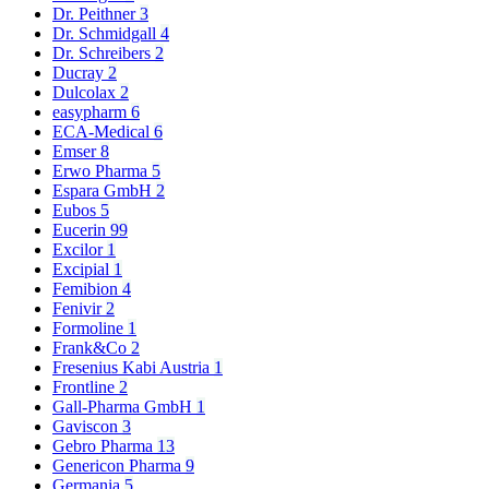
Dr. Peithner
3
Dr. Schmidgall
4
Dr. Schreibers
2
Ducray
2
Dulcolax
2
easypharm
6
ECA-Medical
6
Emser
8
Erwo Pharma
5
Espara GmbH
2
Eubos
5
Eucerin
99
Excilor
1
Excipial
1
Femibion
4
Fenivir
2
Formoline
1
Frank&Co
2
Fresenius Kabi Austria
1
Frontline
2
Gall-Pharma GmbH
1
Gaviscon
3
Gebro Pharma
13
Genericon Pharma
9
Germania
5