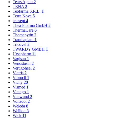
Tears Again
2
TENA
2
Teofarma S.R.L.
1
Terra Nova
5
tetesept
4
Thea Pharma GmbH
2
ThermaCare
6
Thomapyrin
2
Traumaplant
1
Tricovel
2
TWARDY GMBH
1
Ursapharm
11
Vagisan
1
Venostasin
2
Vertigoheel
2
Viatris
2
Vibrocil
1
Vichy
20
Vismed
1
Vitango
1
Vitawund
2
Voltadol
2
Weleda
8
Wellion
3
Wick
11