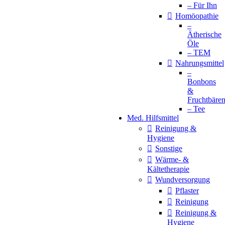
– Für Ihn
Homöopathie
–
Ätherische
Öle
– TEM
Nahrungsmittel
–
Bonbons
&
Fruchtbäre
– Tee
Med. Hilfsmittel
Reinigung &
Hygiene
Sonstige
Wärme- &
Kältetherapie
Wundversorgung
Pflaster
Reinigung
Reinigung &
Hygiene