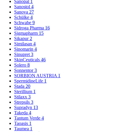
Sanopal
1
Sanostol
4
Sanova
27
Schülke
4
Schwabe
9
Sidroga Pharma
16
Sigmapharm
15
Sikapur
2
Similasan
4
Sinomarin
4
Sinupret
3
SkinCeuticals
46
Solero
8
Sonnentor
3
SORBION AUSTRIA
1
SpermidineLife
1
Stada
20
Sterillium
1
Stilaxx
3
Strepsils
3
Supradyn
13
Takeda
4
Tantum Verde
4
Taoasis
1
Taumea
1