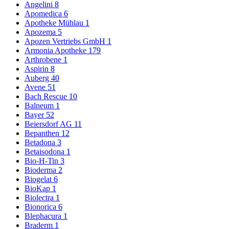
Angelini
8
Apomedica
6
Apotheke Mühlau
1
Apozema
5
Apozen Vertriebs GmbH
1
Armonia Apotheke
179
Arthrobene
1
Aspirin
8
Auberg
40
Avene
51
Bach Rescue
10
Balneum
1
Bayer
52
Beiersdorf AG
11
Bepanthen
12
Betadona
3
Betaisodona
1
Bio-H-Tin
3
Bioderma
2
Biogelat
6
BioKap
1
Biolectra
1
Bionorica
6
Blephacura
1
Braderm
1