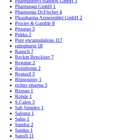
Pharmaselect Handels GmbH
5
Pharmasgp GmbH
1
Pharmonta Dr.Fischer
4
Pluspharma Arzneimittel GmbH
2
Procter & Gamble
8
Prospan
3
Pukka
2
Pure encapsulations
117
ratiopharm
18
Rausch
7
Reckitt Benckiser
7
Regaine
2
Remifemin
2
Restaxil
3
Rhinospray
1
richter pharma
3
Riopan
1
Rohde
1
S.Calon
3
Sab Simplex
1
Salopur
1
Salus
1
Sandoz
2
Sanitas
1
Sanofi
11