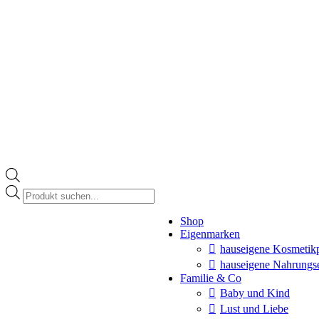
Products
search
Instagram
Shop
page
Eigenmarken
opens
in
hauseigene Kosmetik
new
hauseigene Nahrungs
window
Familie & Co
Baby und Kind
Lust und Liebe