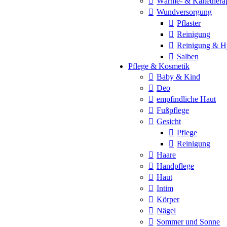
Wärme- & Kältethera
Wundversorgung
Pflaster
Reinigung
Reinigung & H
Salben
Pflege & Kosmetik
Baby & Kind
Deo
empfindliche Haut
Fußpflege
Gesicht
Pflege
Reinigung
Haare
Handpflege
Haut
Intim
Körper
Nägel
Sommer und Sonne