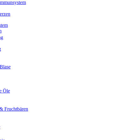
 Immunsystem
erzen
stem
n
ng
g
Blase
e Öle
& Fruchtbären
e