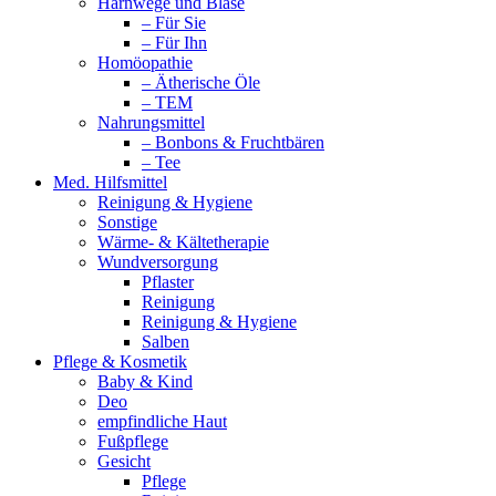
Harnwege und Blase
– Für Sie
– Für Ihn
Homöopathie
– Ätherische Öle
– TEM
Nahrungsmittel
– Bonbons & Fruchtbären
– Tee
Med. Hilfsmittel
Reinigung & Hygiene
Sonstige
Wärme- & Kältetherapie
Wundversorgung
Pflaster
Reinigung
Reinigung & Hygiene
Salben
Pflege & Kosmetik
Baby & Kind
Deo
empfindliche Haut
Fußpflege
Gesicht
Pflege