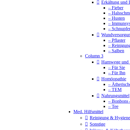
Erkältung und
– Fieber
– Halsschm
– Husten
– Immunsy
– Schnupfe
Wundversorgu
– Pflaster
– Reinigun
– Salben
Column 3
Harnwege und 
– Für Sie
– Für Ihn
Homöopathie
– Ätherisch
– TEM
Nahrungsmittel
– Bonbons 
– Tee
Med. Hilfsmittel
Reinigung & Hygien
Sonstige