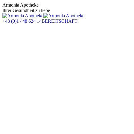
Zum
Armonia Apotheke
Inhalt
Ihrer Gesundheit zu liebe
springen
+43 (0)1 / 48 624 14
BEREITSCHAFT