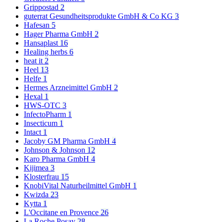
Grippostad
2
guterrat Gesundheitsprodukte GmbH & Co KG
3
Hafesan
5
Hager Pharma GmbH
2
Hansaplast
16
Healing herbs
6
heat it
2
Heel
13
Helfe
1
Hermes Arzneimittel GmbH
2
Hexal
1
HWS-OTC
3
InfectoPharm
1
Insecticum
1
Intact
1
Jacoby GM Pharma GmbH
4
Johnson & Johnson
12
Karo Pharma GmbH
4
Kijimea
3
Klosterfrau
15
KnobiVital Naturheilmittel GmbH
1
Kwizda
23
Kytta
1
L'Occitane en Provence
26
La Roche Posay
28