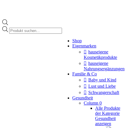
Products
search
Instagram
Shop
page
Eigenmarken
opens
in
hauseigene
new
Kosmetikprodukte
window
hauseigene
Nahrungsergänzungen
Familie & Co
Baby und Kind
Lust und Liebe
Schwangerschaft
Gesundheit
Column 0
Alle Produkte
der Kategorie
Gesundheit
anzeigen