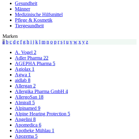
Gesundheit
Männer
Medizinische Hilfsmittel
Pflege & Kosmetik
Tiergesundheit
Marken
a
b
c
d
e
f
g
h
i
j
k
l
m
n
o
p
r
s
t
u
v
w
x
y
z
A. Vogel
2
Adler Pharma
22
AGEPHA Pharma
5
Agiolax
1
Agwa
1
aidlab
8
Allergan
2
Allergika Pharma GmbH
4
AllergoSan
18
Almirall
5
Alpinamed
9
Alpine Hearing Protection
5
Angelini
8
Apomedica
6
Apotheke Mühlau
1
Apozema
5