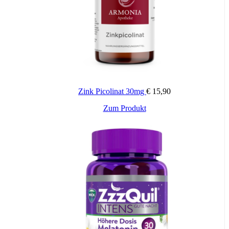
Wichtige Hinweise:
Nahrungsergänzungsmittel stellen keinen Ersatz für eine
abwechslungsreiche und ausgewogene Ernährung sowie für eine
gesunde Lebensweise dar. Die angegebene empfohlene Tagesdosis
nicht überschreiten. Für Kinder unerreichbar aufbewahren.
Zink Picolinat 30mg
€
15,90
Zum Produkt