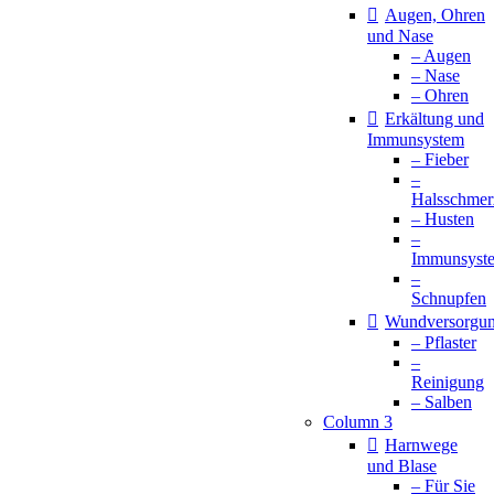
Augen, Ohren
und Nase
– Augen
– Nase
– Ohren
Erkältung und
Immunsystem
– Fieber
–
Halsschmer
– Husten
–
Immunsyst
–
Schnupfen
Wundversorgu
– Pflaster
–
Reinigung
– Salben
Column 3
Harnwege
und Blase
– Für Sie