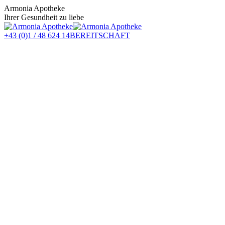
Zum
Armonia Apotheke
Inhalt
Ihrer Gesundheit zu liebe
springen
+43 (0)1 / 48 624 14
BEREITSCHAFT