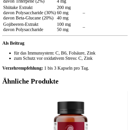
davon Triterpene (2%)
4 mg
Shiitake Extrakt
200 mg
davon Polysaccharide (30%)
60 mg
–
davon Beta-Glucane (20%)
40 mg
Gojibeeren-Extrakt
100 mg
–
davon Polysaccharide
50 mg
Als Beitrag
für das Immunsystem: C, B6, Folsäure, Zink
zum Schutz vor oxidativem Stress: C, Zink
Verzehrempfehlung:
1 bis 3 Kapseln pro Tag.
Allergene:
Kann Sulfite enthalten.
Ähnliche Produkte
✓ vegan ✓ vegetarisch ✓ lactosefrei ✓ glutenfrei
Zutaten:
Calcium-L-ascorbat / Threonat,
Hydroxypropylmethylcellulose (Kapselhülle), Agaricus-Extrakt
(
Agaricus subrufescens
), Shiitake-Extrakt (
Lentinula edodes
),
Reishi-Extrakt (
Ganoderma lucidum
), Zinkgluconat, Gojibeeren-
Extrakt, Füllstoff Cellulose, D-alpha-Tocopherylacetat,
Pyridoxinhydrochlorid, Pteroylmonoglutaminsäure.