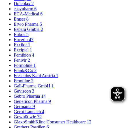
Dulcolax
2
easypharm
6
ECA-Medical
6
Emser
8
Erwo Pharma
5
Espara GmbH
2
Eubos
5
Eucerin
47
Excilor
1
Excipial
1
Femibion
4
Fenivir
2
Formoline
1
Frank&Co
2
Fresenius Kabi Austria
1
Frontline
2
Gall-Pharma GmbH
1
Gaviscon
3
Gebro Pharma
14
Genericon Pharma
9
Germania
9
Gerot Lannach
4
Gewußt wie
32
GlaxoSmithKline Consumer Healthcare
12
Grethers Pastillen
6