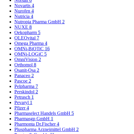
Norsan
6
Novartis
4
Nurofen
4
Nutricia
4
Nutropia Pharma GmbH
2
NUXE
8
Oekopharm
5
OLEOvital
7
Omega Pharma
4
OMNi-BiOTiC
16
OMNi-LOGiC
5
OmniVision
2
Orthomol
8
Osanit-Osa
2
Panaceo
2
Pascoe
2
Pelpharma
7
Perskindol
2
Petrasch
1
Pevaryl
1
Pfizer
4
Pharmaselect Handels GmbH
5
Pharmasgp GmbH
1
Pharmonta Dr.Fischer
4
Pluspharma Arzneimittel GmbH
2