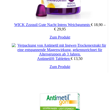
WICK Zzzquil Gute Nacht Intens Weichgummis
€
18,90
–
€
29,95
Dieses
Zum Produkt
Produkt
weist
mehrere
Varianten
Antimetil® Tabletten
€
13,50
auf.
Die
Zum Produkt
Optionen
können
auf
der
Produktseite
gewählt
werden