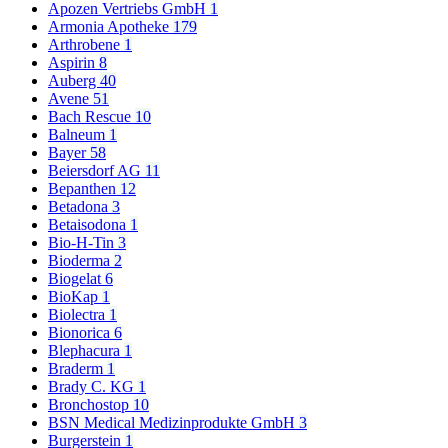
Apozen Vertriebs GmbH
1
Armonia Apotheke
179
Arthrobene
1
Aspirin
8
Auberg
40
Avene
51
Bach Rescue
10
Balneum
1
Bayer
58
Beiersdorf AG
11
Bepanthen
12
Betadona
3
Betaisodona
1
Bio-H-Tin
3
Bioderma
2
Biogelat
6
BioKap
1
Biolectra
1
Bionorica
6
Blephacura
1
Braderm
1
Brady C. KG
1
Bronchostop
10
BSN Medical Medizinprodukte GmbH
3
Burgerstein
1