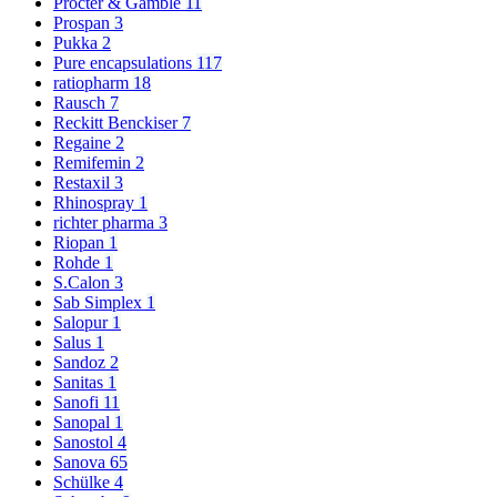
Procter & Gamble
11
Prospan
3
Pukka
2
Pure encapsulations
117
ratiopharm
18
Rausch
7
Reckitt Benckiser
7
Regaine
2
Remifemin
2
Restaxil
3
Rhinospray
1
richter pharma
3
Riopan
1
Rohde
1
S.Calon
3
Sab Simplex
1
Salopur
1
Salus
1
Sandoz
2
Sanitas
1
Sanofi
11
Sanopal
1
Sanostol
4
Sanova
65
Schülke
4