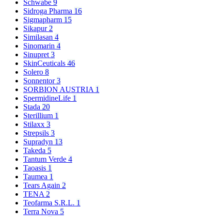
Schwabe
9
Sidroga Pharma
16
Sigmapharm
15
Sikapur
2
Similasan
4
Sinomarin
4
Sinupret
3
SkinCeuticals
46
Solero
8
Sonnentor
3
SORBION AUSTRIA
1
SpermidineLife
1
Stada
20
Sterillium
1
Stilaxx
3
Strepsils
3
Supradyn
13
Takeda
5
Tantum Verde
4
Taoasis
1
Taumea
1
Tears Again
2
TENA
2
Teofarma S.R.L.
1
Terra Nova
5