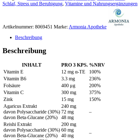
Schlaf, Stress und Beruhigung
,
Vitamine und Nahrungsergänzungen
Artikelnummer:
8069451
Marke:
Armonia Apotheke
Beschreibung
Beschreibung
INHALT
PRO 3 KPS.
%NRV
Vitamin E
12 mg α-TE
100%
Vitamin B6
3.3 mg
236%
Folsäure
400 μg
200%
Vitamin C
300 mg
375%
Zink
15 mg
150%
Agaricus Extrakt
240 mg
davon Polysaccharide (30%)
72 mg
–
davon Beta-Glucane (20%)
48 mg
Reishi Extrakt
200 mg
davon Polysaccharide (30%)
60 mg
–
davon Beta-Glucane (20%)
40 mg