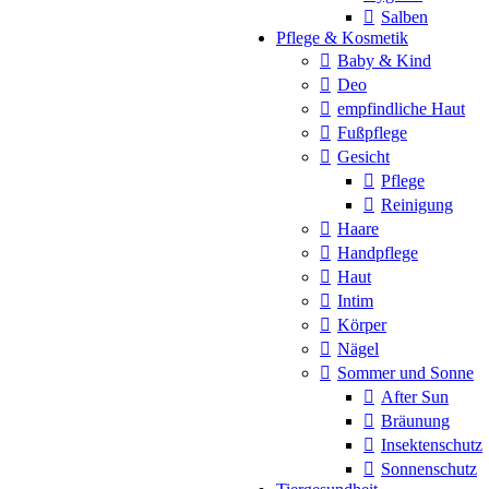
Salben
Pflege & Kosmetik
Baby & Kind
Deo
empfindliche Haut
Fußpflege
Gesicht
Pflege
Reinigung
Haare
Handpflege
Haut
Intim
Körper
Nägel
Sommer und Sonne
After Sun
Bräunung
Insektenschutz
Sonnenschutz