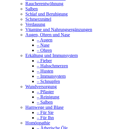
Raucherentwöhnung
Salben
Schlaf und Beruhigung
Schmerzmittel
Verdauung
Vitamine und Nahrungsergänzungen
Augen, Ohren und Nase
– Augen
– Nase
– Ohren
Erkältung und Immunsystem
– Fieber
– Halsschmerzen
– Husten
– Immunsystem
– Schnupfen
Wundversorgung
– Pflaster
– Reinigung
– Salben
Harnwege und Blase
– Für Sie
– Für Ihn
Homöopathie
– Ätherische Öle