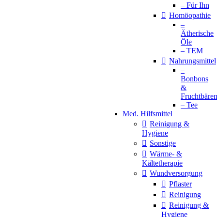
– Für Ihn
Homöopathie
–
Ätherische
Öle
– TEM
Nahrungsmittel
–
Bonbons
&
Fruchtbäre
– Tee
Med. Hilfsmittel
Reinigung &
Hygiene
Sonstige
Wärme- &
Kältetherapie
Wundversorgung
Pflaster
Reinigung
Reinigung &
Hygiene