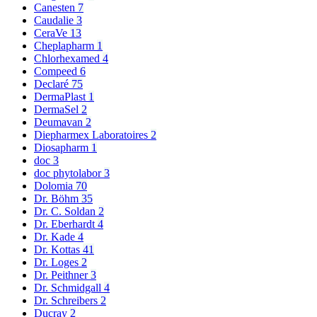
Canesten
7
Caudalie
3
CeraVe
13
Cheplapharm
1
Chlorhexamed
4
Compeed
6
Declaré
75
DermaPlast
1
DermaSel
2
Deumavan
2
Diepharmex Laboratoires
2
Diosapharm
1
doc
3
doc phytolabor
3
Dolomia
70
Dr. Böhm
35
Dr. C. Soldan
2
Dr. Eberhardt
4
Dr. Kade
4
Dr. Kottas
41
Dr. Loges
2
Dr. Peithner
3
Dr. Schmidgall
4
Dr. Schreibers
2
Ducray
2