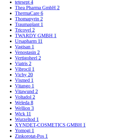
tetesept
4
Thea Pharma GmbH
2
ThermaCare
6
Thomapyrin
2
Traumaplant
1
Tricovel
2
TWARDY GMBH
1
Ursapharm
11
Vagisan
1
Venostasin
2
Vertigoheel
2
Viatris
2
Vibrocil
1
Vichy
20
Vismed
1
Vitango
1
Vitawund
2
Voltadol
2
Weleda
8
Wellion
3
Wick
11
Wurzeltod
1
XYNDET-COSMETICS GMBH
1
Yomogi
1
Zinkorotat-Pos
1