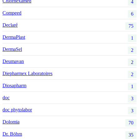
Chlorhexamed
4
Compeed
6
Declaré
75
DermaPlast
1
DermaSel
2
Deumavan
2
Diepharmex Laboratoires
2
Diosapharm
1
doc
3
doc phytolabor
3
Dolomia
70
Dr. Böhm
35