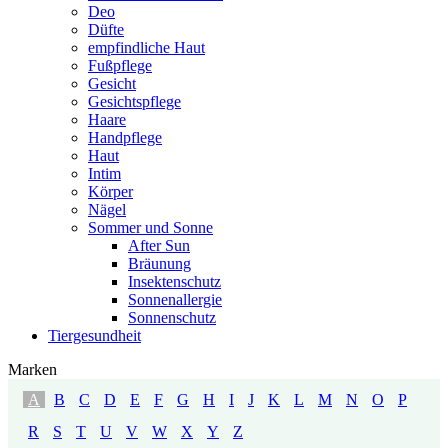
Deo
Düfte
empfindliche Haut
Fußpflege
Gesicht
Gesichtspflege
Haare
Handpflege
Haut
Intim
Körper
Nägel
Sommer und Sonne
After Sun
Bräunung
Insektenschutz
Sonnenallergie
Sonnenschutz
Tiergesundheit
Marken
A
B
C
D
E
F
G
H
I
J
K
L
M
N
O
P
R
S
T
U
V
W
X
Y
Z