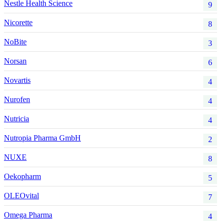
Nestle Health Science
9
Nicorette
8
NoBite
3
Norsan
6
Novartis
4
Nurofen
4
Nutricia
4
Nutropia Pharma GmbH
2
NUXE
8
Oekopharm
5
OLEOvital
7
Omega Pharma
4