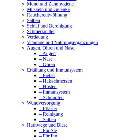
Mund und Zahnhygiene
Muskeln und Gelenke
Raucherentwöhnung
Salben
Schlaf und Beruhigung
Schmerzmittel
Verdauung
Vitamine und Nahrungsergänzungen
Augen, Ohren und Nase
– Augen
– Nase
– Ohren
Erkältung und Immunsystem
– Fieber
– Halsschmerzen
– Husten
– Immunsystem
– Schnupfen
Wundversorgung
– Pflaster
– Reinigung
– Salben
Harnwege und Blase
– Für Sie
– Für Ihn