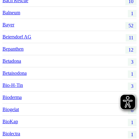
Bach Rescue
10
Balneum
1
Bayer
52
Beiersdorf AG
11
Bepanthen
12
Betadona
3
Betaisodona
1
Bio-H-Tin
3
Bioderma
2
Biogelat
6
BioKap
1
Biolectra
1