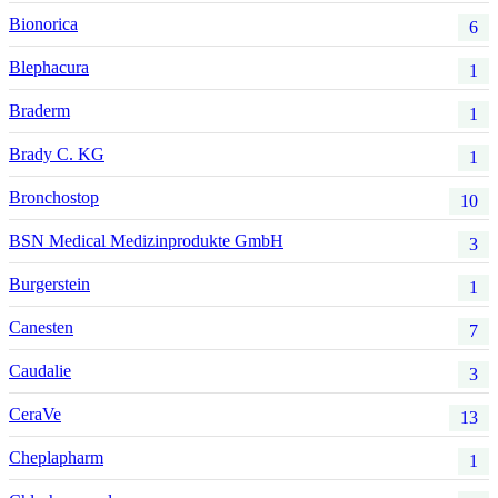
Bionorica
6
Blephacura
1
Braderm
1
Brady C. KG
1
Bronchostop
10
BSN Medical Medizinprodukte GmbH
3
Burgerstein
1
Canesten
7
Caudalie
3
CeraVe
13
Cheplapharm
1