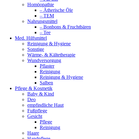
Homöopathie
– Ätherische Öle
– TEM
Nahrungsmittel
– Bonbons & Fruchtbären
– Tee
Med. Hilfsmittel
Reinigung & Hygiene
Sonstige
Wärme- & Kältetherapie
Wundversorgung
Pflaster
Reinigung
Reinigung & Hygiene
Salben
Pflege & Kosmetik
Baby & Kind
Deo
empfindliche Haut
Fußpflege
Gesicht
Pflege
Reinigung
Haare
Handpflege