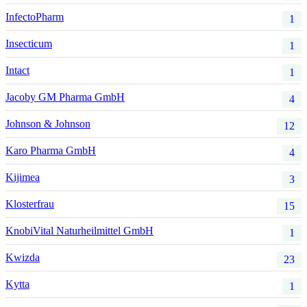
InfectoPharm
1
Insecticum
1
Intact
1
Jacoby GM Pharma GmbH
4
Johnson & Johnson
12
Karo Pharma GmbH
4
Kijimea
3
Klosterfrau
15
KnobiVital Naturheilmittel GmbH
1
Kwizda
23
Kytta
1