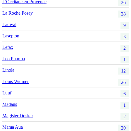
L'Occitane en Provence
26
La Roche Posay
28
Ladival
9
Lasepton
3
Lefax
2
Leo Pharma
1
Linola
12
Louis Widmer
26
Luuf
6
Madaus
1
Magister Doskar
2
Mama Aua
20