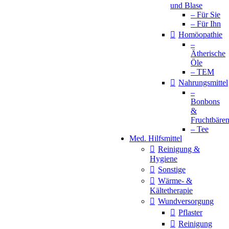
und Blase
– Für Sie
– Für Ihn
Homöopathie
–
Ätherische
Öle
– TEM
Nahrungsmittel
–
Bonbons
&
Fruchtbäre
– Tee
Med. Hilfsmittel
Reinigung &
Hygiene
Sonstige
Wärme- &
Kältetherapie
Wundversorgung
Pflaster
Reinigung