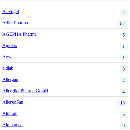
A. Vogel
2
Adler Pharma
82
AGEPHA Pharma
5
Agiolax
1
Agwa
1
aidlab
8
Allergan
2
Allergika Pharma GmbH
4
AllergoSan
13
Almirall
5
Alpinamed
9