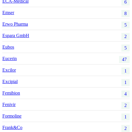
ECA-Medical
6
Emser
8
Erwo Pharma
5
Espara GmbH
2
Eubos
5
Eucerin
47
Excilor
1
Excipial
1
Femibion
4
Fenivir
2
Formoline
1
Frank&Co
2