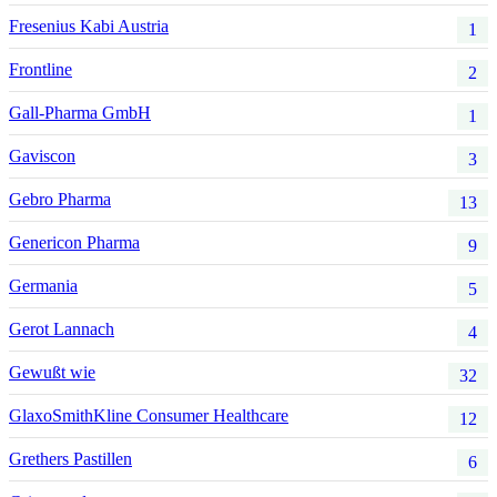
Fresenius Kabi Austria
1
Frontline
2
Gall-Pharma GmbH
1
Gaviscon
3
Gebro Pharma
13
Genericon Pharma
9
Germania
5
Gerot Lannach
4
Gewußt wie
32
GlaxoSmithKline Consumer Healthcare
12
Grethers Pastillen
6