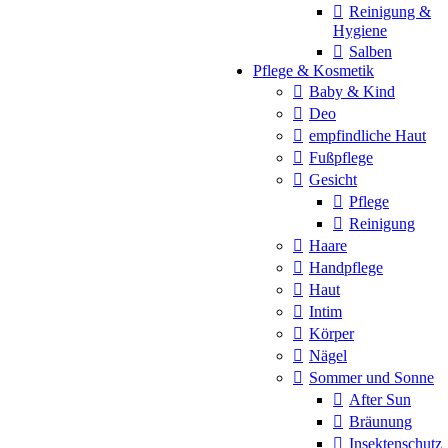
Reinigung &
Hygiene
Salben
Pflege & Kosmetik
Baby & Kind
Deo
empfindliche Haut
Fußpflege
Gesicht
Pflege
Reinigung
Haare
Handpflege
Haut
Intim
Körper
Nägel
Sommer und Sonne
After Sun
Bräunung
Insektenschutz