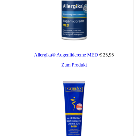
Gesamtdosis: 1-3 mal täglich
Zeitpunkt: bei Auftreten von Beschwerden
Wichtige Hinweise:
Zugelassenes Arzneimittel: Zu Risiken und Nebenwirkungen lesen
Sie die Packungsbeilage und fragen Sie Ihren Arzt oder Apotheker.
Die angegebene empfohlene Tagesdosis nicht überschreiten. Für
Kinder unerreichbar aufbewahren.
Allergika® Augenlidcreme MED
€
25,95
Zusätzliche Informationen
Zum Produkt
Packungsinhalt:
30g, 50g