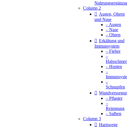
Nahrungsergänzu
Column 2
Augen, Ohren
und Nase
– Augen
– Nase
– Ohren
Erkältung und
Immunsystem
– Fieber
–
Halsschmer
– Husten
–
Immunsyst
–
Schnupfen
Wundversorgu
– Pflaster
–
Reinigung
– Salben
Column 3
Harnwege