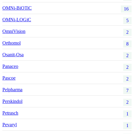
OMNi-BiOTiC
16
OMNi-LOGiC
5
OmniVision
2
Orthomol
8
Osanit-Osa
2
Panaceo
2
Pascoe
2
Pelpharma
7
Perskindol
2
Petrasch
1
Pevaryl
1