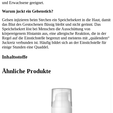
und Erwachsene geeignet.
Warum juckt ein Gelsenstich?
Gelsen injizieren beim Stechen ein Speichelsekret in die Haut, damit
das Blut des Gestochenen flüssig bleibt und nicht gerinnt. Das
Speichelsekret löst bei Menschen die Ausschüttung von
körpereigenem Histamin aus, eine allergische Reaktion, die in der
Regel auf die Einstichstelle begrenzt und meistens mit „quälendem“
Juckreiz verbunden ist. Häufig bildet sich an der Einstichstelle für
einige Stunden eine Quaddel.
Inhaltsstoffe
Was Fenistil Gel enthält
Ähnliche Produkte
– Der Wirkstoff ist: Dimetindenmaleat 1 mg pro g Gel.
– Die sonstigen Bestandteile sind: Gereinigtes Wasser;
Propylenglycol; Carbomer 980; Natriumhydroxid; Methyl-4-
hydroxybenzoat (Ph.Eur.).
Dosierung von FENISTIL Gel
Kinder, Jugendliche und Erwachsene
Einzeldosis: eine ausreichende Menge