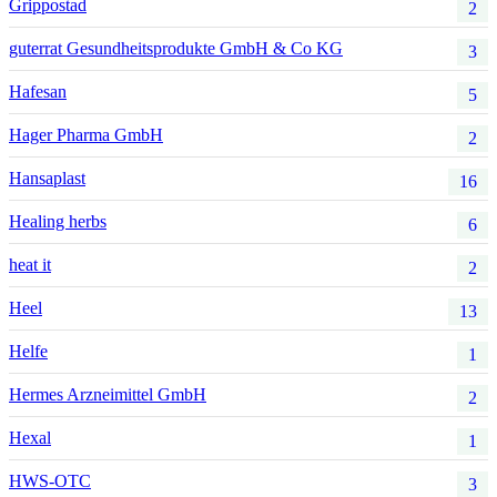
Grippostad
2
guterrat Gesundheitsprodukte GmbH & Co KG
3
Hafesan
5
Hager Pharma GmbH
2
Hansaplast
16
Healing herbs
6
heat it
2
Heel
13
Helfe
1
Hermes Arzneimittel GmbH
2
Hexal
1
HWS-OTC
3