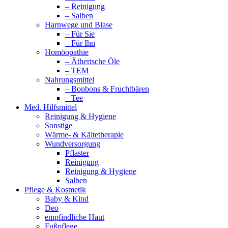
– Reinigung
– Salben
Harnwege und Blase
– Für Sie
– Für Ihn
Homöopathie
– Ätherische Öle
– TEM
Nahrungsmittel
– Bonbons & Fruchtbären
– Tee
Med. Hilfsmittel
Reinigung & Hygiene
Sonstige
Wärme- & Kältetherapie
Wundversorgung
Pflaster
Reinigung
Reinigung & Hygiene
Salben
Pflege & Kosmetik
Baby & Kind
Deo
empfindliche Haut
Fußpflege