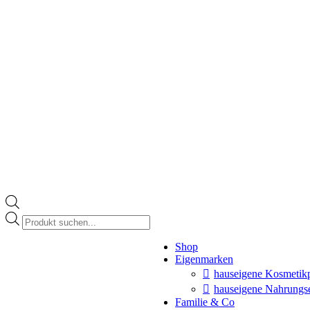
Products
search
Instagram
Shop
page
Eigenmarken
opens
in
hauseigene Kosmetik
new
hauseigene Nahrungs
window
Familie & Co