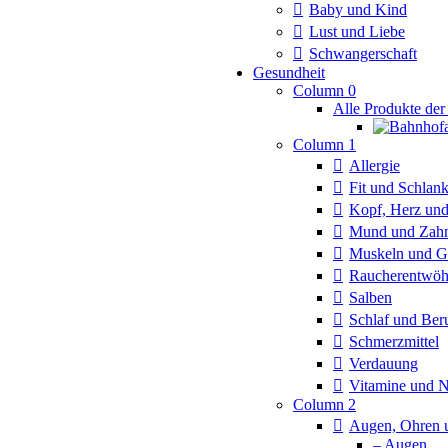
Baby und Kind
Lust und Liebe
Schwangerschaft
Gesundheit
Column 0
Alle Produkte der
Column 1
Allergie
Fit und Schlan
Kopf, Herz und
Mund und Zah
Muskeln und G
Raucherentwö
Salben
Schlaf und Ber
Schmerzmittel
Verdauung
Vitamine und 
Column 2
Augen, Ohren 
– Augen