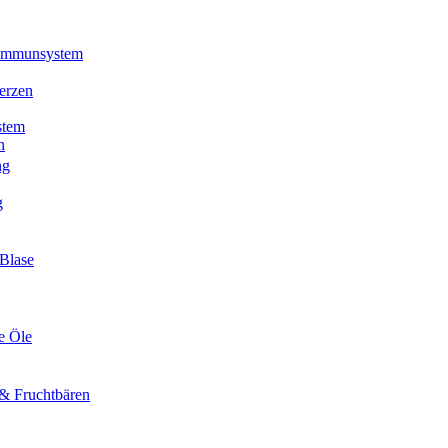
 Immunsystem
erzen
stem
n
ng
g
Blase
e Öle
& Fruchtbären