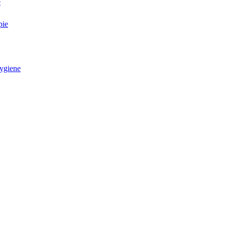
e
pie
ygiene