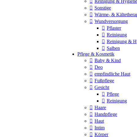
Reinigung & Hygien
Sonstige
Wärme- & Kältethera
Wundversorgung
Pflaster
Reinigung
Reinigung & H
Salben
Pflege & Kosmetik
Baby & Kind
Deo
empfindliche Haut
Fußpflege
Gesicht
Pflege
Reinigung
Haare
Handpflege
Haut
Intim
Körper