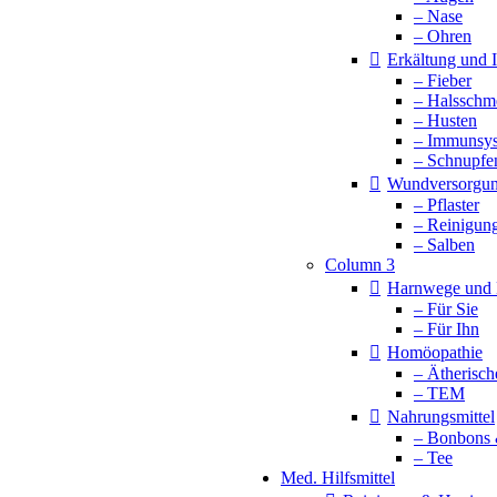
– Nase
– Ohren
Erkältung und
– Fieber
– Halsschm
– Husten
– Immunsy
– Schnupfe
Wundversorgu
– Pflaster
– Reinigun
– Salben
Column 3
Harnwege und 
– Für Sie
– Für Ihn
Homöopathie
– Ätherisch
– TEM
Nahrungsmittel
– Bonbons 
– Tee
Med. Hilfsmittel