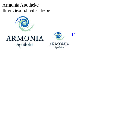
Zum
Armonia Apotheke
Inhalt
Ihrer Gesundheit zu liebe
springen
+43 (0)1 / 48 624 14
BEREITSCHAFT