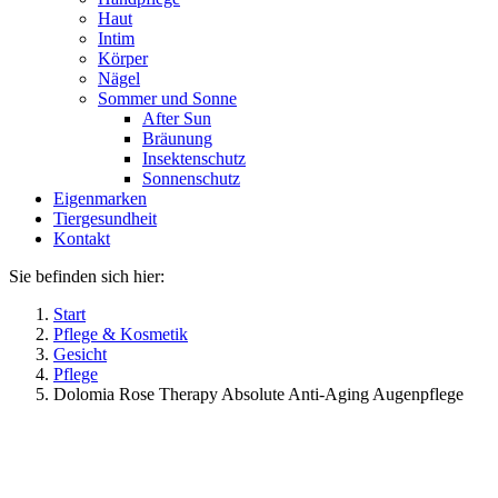
Haut
Intim
Körper
Nägel
Sommer und Sonne
After Sun
Bräunung
Insektenschutz
Sonnenschutz
Eigenmarken
Tiergesundheit
Kontakt
Sie befinden sich hier:
Start
Pflege & Kosmetik
Gesicht
Pflege
Dolomia Rose Therapy Absolute Anti-Aging Augenpflege