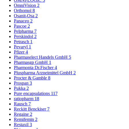
OMNi-LOGiC
5
OmniVision
2
Orthomol
8
Osanit-Osa
2
Panaceo
2
Pascoe
2
Pelpharma
7
Perskindol
2
Petrasch
1
Pevaryl
1
Pfizer
4
Pharmaselect Handels GmbH
5
Pharmasgp GmbH
1
Pharmonta Dr.Fischer
4
Pluspharma Arzneimittel GmbH
2
Procter & Gamble
8
Prospan
3
Pukka
2
Pure encapsulations
117
ratiopharm
18
Rausch
7
Reckitt Benckiser
7
Regaine
2
Remifemin
2
Restaxil
3