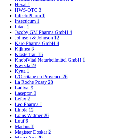
Hexal
1
HWS-OTC
3
InfectoPharm
1
Insecticum
1
Intact
1
Jacoby GM Pharma GmbH
4
Johnson & Johnson
12
Karo Pharma GmbH
4
Kijimea
3
Klosterfrau
15
KnobiVital Naturheilmittel GmbH
1
Kwizda
23
Kytta
1
L'Occitane en Provence
26
La Roche Posay
28
Ladival
9
Lasepton
3
Lefax
2
Leo Pharma
1
Linola
12
Louis Widmer
26
Luuf
6
Madaus
1
Magister Doskar
2
Mama Aua
20