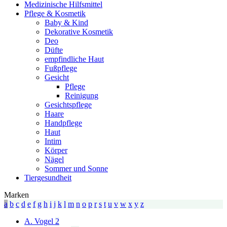
Medizinische Hilfsmittel
Pflege & Kosmetik
Baby & Kind
Dekorative Kosmetik
Deo
Düfte
empfindliche Haut
Fußpflege
Gesicht
Pflege
Reinigung
Gesichtspflege
Haare
Handpflege
Haut
Intim
Körper
Nägel
Sommer und Sonne
Tiergesundheit
Marken
a
b
c
d
e
f
g
h
i
j
k
l
m
n
o
p
r
s
t
u
v
w
x
y
z
A. Vogel
2