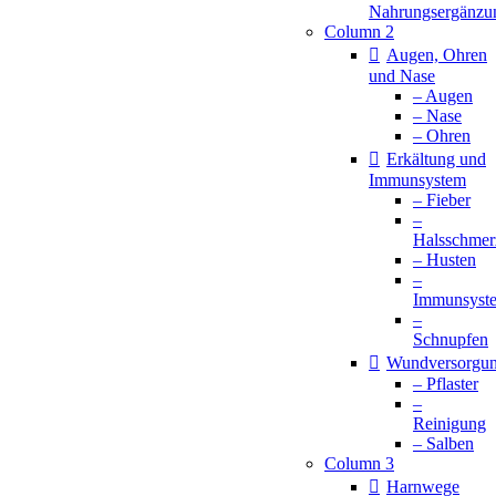
Nahrungsergänzu
Column 2
Augen, Ohren
und Nase
– Augen
– Nase
– Ohren
Erkältung und
Immunsystem
– Fieber
–
Halsschmer
– Husten
–
Immunsyst
–
Schnupfen
Wundversorgu
– Pflaster
–
Reinigung
– Salben
Column 3
Harnwege