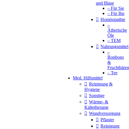
und Blase
– Für Sie
– Für Ihn
Homöopathie
–
Ätherische
Öle
– TEM
Nahrungsmittel
–
Bonbons
&
Fruchtbäre
– Tee
Med. Hilfsmittel
Reinigung &
Hygiene
Sonstige
Wärme- &
Kältetherapie
Wundversorgung
Pflaster
Reinigung