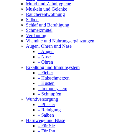
Mund und Zahnhygiene
Muskeln und Gelenke
Raucherentwöhnung
Salben
Schlaf und Beruhigung
Schmerzmittel
Verdauung
Vitamine und Nahrungsergänzungen
Augen, Ohren und Nase
– Augen
– Nase
– Ohren
Erkältung und Immunsystem
– Fieber
– Halsschmerzen
– Husten
– Immunsystem
– Schnupfen
Wundversorgung
– Pflaster
– Reinigung
– Salben
Harnwege und Blase
– Für Sie
– Für Ihn