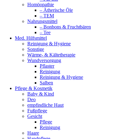
Homöopathie
– Ätherische Öle
– TEM
Nahrungsmittel
– Bonbons & Fruchtbären
– Tee
Med. Hilfsmittel
Reinigung & Hygiene
Sonstige
Wärme- & Kältetherapie
Wundversorgung
Pflaster
Reinigung
Reinigung & Hygiene
Salben
Pflege & Kosmetik
Baby & Kind
Deo
empfindliche Haut
Fußpflege
Gesicht
Pflege
Reinigung
Haare
Handpflege