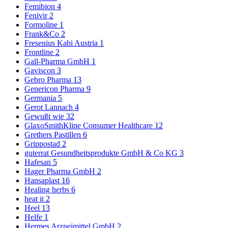
Femibion
4
Fenivir
2
Formoline
1
Frank&Co
2
Fresenius Kabi Austria
1
Frontline
2
Gall-Pharma GmbH
1
Gaviscon
3
Gebro Pharma
13
Genericon Pharma
9
Germania
5
Gerot Lannach
4
Gewußt wie
32
GlaxoSmithKline Consumer Healthcare
12
Grethers Pastillen
6
Grippostad
2
guterrat Gesundheitsprodukte GmbH & Co KG
3
Hafesan
5
Hager Pharma GmbH
2
Hansaplast
16
Healing herbs
6
heat it
2
Heel
13
Helfe
1
Hermes Arzneimittel GmbH
2