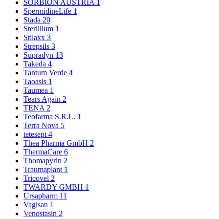
SORBION AUSTRIA
1
SpermidineLife
1
Stada
20
Sterillium
1
Stilaxx
3
Strepsils
3
Supradyn
13
Takeda
4
Tantum Verde
4
Taoasis
1
Taumea
1
Tears Again
2
TENA
2
Teofarma S.R.L.
1
Terra Nova
5
tetesept
4
Thea Pharma GmbH
2
ThermaCare
6
Thomapyrin
2
Traumaplant
1
Tricovel
2
TWARDY GMBH
1
Ursapharm
11
Vagisan
1
Venostasin
2