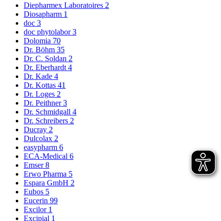
Diepharmex Laboratoires
2
Diosapharm
1
doc
3
doc phytolabor
3
Dolomia
70
Dr. Böhm
35
Dr. C. Soldan
2
Dr. Eberhardt
4
Dr. Kade
4
Dr. Kottas
41
Dr. Loges
2
Dr. Peithner
3
Dr. Schmidgall
4
Dr. Schreibers
2
Ducray
2
Dulcolax
2
easypharm
6
ECA-Medical
6
Emser
8
Erwo Pharma
5
Espara GmbH
2
Eubos
5
Eucerin
99
Excilor
1
Excipial
1