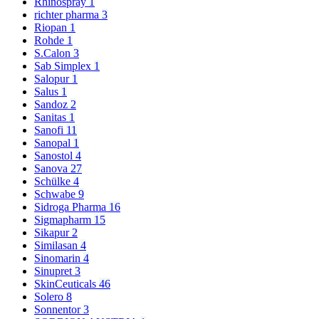
Rhinospray
1
richter pharma
3
Riopan
1
Rohde
1
S.Calon
3
Sab Simplex
1
Salopur
1
Salus
1
Sandoz
2
Sanitas
1
Sanofi
11
Sanopal
1
Sanostol
4
Sanova
27
Schülke
4
Schwabe
9
Sidroga Pharma
16
Sigmapharm
15
Sikapur
2
Similasan
4
Sinomarin
4
Sinupret
3
SkinCeuticals
46
Solero
8
Sonnentor
3