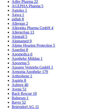
Adler Pharma
22
AGEPHA Pharma
5
Agiolax
1
Agwa
1
aidlab
8
Allergan
2
Allergika Pharma GmbH
4
AllergoSan
13
Almirall
5
Alpinamed
9
Alpine Hearing Protection
5
Angelini
8
Apomedica
6
Apotheke Mühlau
1
Apozema
5
Apozen Vertriebs GmbH
1
Armonia Apotheke
179
Arthrobene
1
Aspirin
8
Auberg
40
Avene
51
Bach Rescue
10
Balneum
1
Bayer
52
Beiersdorf AG
11