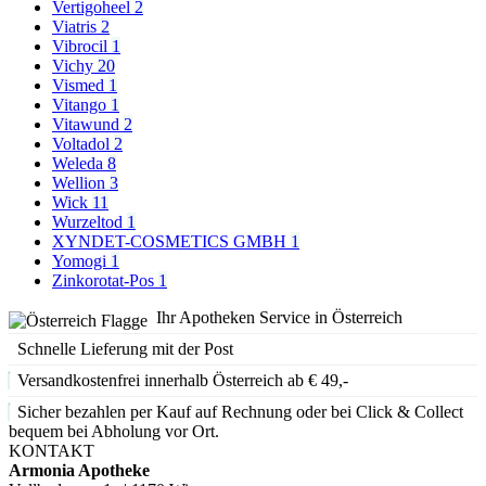
Vertigoheel
2
Viatris
2
Vibrocil
1
Vichy
20
Vismed
1
Vitango
1
Vitawund
2
Voltadol
2
Weleda
8
Wellion
3
Wick
11
Wurzeltod
1
XYNDET-COSMETICS GMBH
1
Yomogi
1
Zinkorotat-Pos
1
Ihr Apotheken Service in Österreich
Schnelle Lieferung mit der Post
Versandkostenfrei innerhalb Österreich ab € 49,-
Sicher bezahlen per Kauf auf Rechnung oder bei Click & Collect
bequem bei Abholung vor Ort.
KONTAKT
Armonia Apotheke