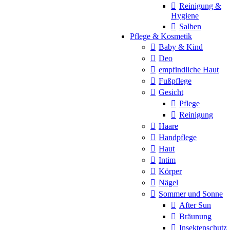
Reinigung &
Hygiene
Salben
Pflege & Kosmetik
Baby & Kind
Deo
empfindliche Haut
Fußpflege
Gesicht
Pflege
Reinigung
Haare
Handpflege
Haut
Intim
Körper
Nägel
Sommer und Sonne
After Sun
Bräunung
Insektenschutz