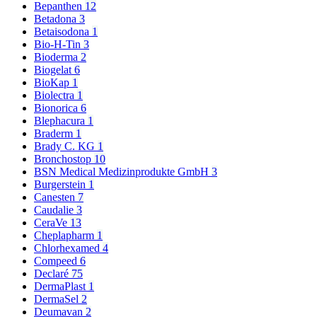
Bepanthen
12
Betadona
3
Betaisodona
1
Bio-H-Tin
3
Bioderma
2
Biogelat
6
BioKap
1
Biolectra
1
Bionorica
6
Blephacura
1
Braderm
1
Brady C. KG
1
Bronchostop
10
BSN Medical Medizinprodukte GmbH
3
Burgerstein
1
Canesten
7
Caudalie
3
CeraVe
13
Cheplapharm
1
Chlorhexamed
4
Compeed
6
Declaré
75
DermaPlast
1
DermaSel
2
Deumavan
2