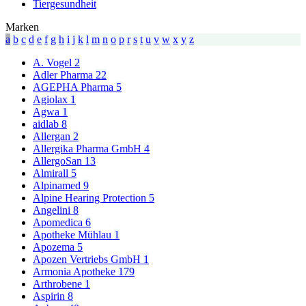
Tiergesundheit
Marken
a
b
c
d
e
f
g
h
i
j
k
l
m
n
o
p
r
s
t
u
v
w
x
y
z
A. Vogel
2
Adler Pharma
22
AGEPHA Pharma
5
Agiolax
1
Agwa
1
aidlab
8
Allergan
2
Allergika Pharma GmbH
4
AllergoSan
13
Almirall
5
Alpinamed
9
Alpine Hearing Protection
5
Angelini
8
Apomedica
6
Apotheke Mühlau
1
Apozema
5
Apozen Vertriebs GmbH
1
Armonia Apotheke
179
Arthrobene
1
Aspirin
8