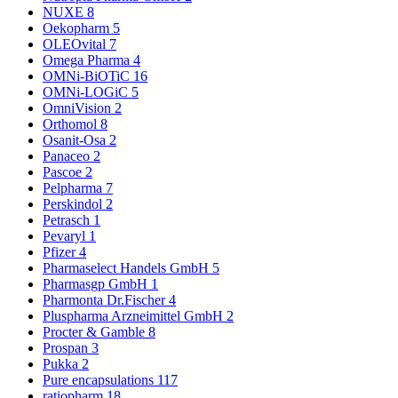
NUXE
8
Oekopharm
5
OLEOvital
7
Omega Pharma
4
OMNi-BiOTiC
16
OMNi-LOGiC
5
OmniVision
2
Orthomol
8
Osanit-Osa
2
Panaceo
2
Pascoe
2
Pelpharma
7
Perskindol
2
Petrasch
1
Pevaryl
1
Pfizer
4
Pharmaselect Handels GmbH
5
Pharmasgp GmbH
1
Pharmonta Dr.Fischer
4
Pluspharma Arzneimittel GmbH
2
Procter & Gamble
8
Prospan
3
Pukka
2
Pure encapsulations
117
ratiopharm
18