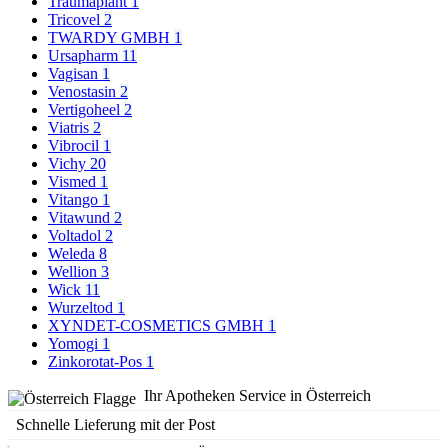
Traumaplant
1
Tricovel
2
TWARDY GMBH
1
Ursapharm
11
Vagisan
1
Venostasin
2
Vertigoheel
2
Viatris
2
Vibrocil
1
Vichy
20
Vismed
1
Vitango
1
Vitawund
2
Voltadol
2
Weleda
8
Wellion
3
Wick
11
Wurzeltod
1
XYNDET-COSMETICS GMBH
1
Yomogi
1
Zinkorotat-Pos
1
Ihr Apotheken Service in Österreich
Schnelle Lieferung mit der Post