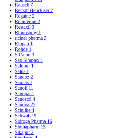
Rausch
7
Reckitt Benckiser
7
Regaine
2
Remifemin
2
Restaxil
3
Rhinospray
1
richter pharma
3
Riopan
1
Rohde
1
S.Calon
3
Sab Simplex
1
Salopur
1
Salus
1
Sandoz
2
Sanitas
1
Sanofi
11
Sanopal
1
Sanostol
4
Sanova
27
Schülke
4
Schwabe
9
Sidroga Pharma
16
Sigmapharm
15
Sikapur
2
Similasan
4