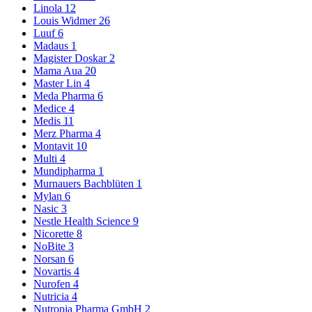
Linola
12
Louis Widmer
26
Luuf
6
Madaus
1
Magister Doskar
2
Mama Aua
20
Master Lin
4
Meda Pharma
6
Medice
4
Medis
11
Merz Pharma
4
Montavit
10
Multi
4
Mundipharma
1
Murnauers Bachblüten
1
Mylan
6
Nasic
3
Nestle Health Science
9
Nicorette
8
NoBite
3
Norsan
6
Novartis
4
Nurofen
4
Nutricia
4
Nutropia Pharma GmbH
2