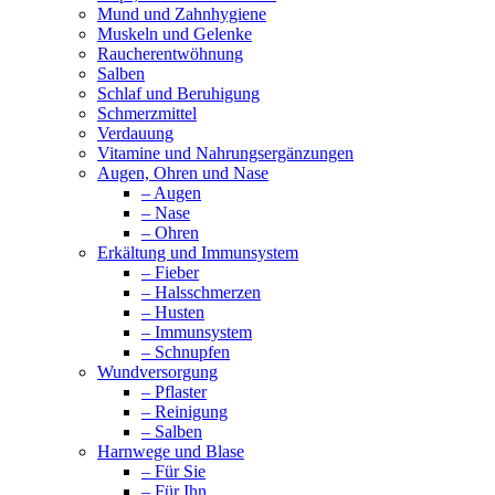
Mund und Zahnhygiene
Muskeln und Gelenke
Raucherentwöhnung
Salben
Schlaf und Beruhigung
Schmerzmittel
Verdauung
Vitamine und Nahrungsergänzungen
Augen, Ohren und Nase
– Augen
– Nase
– Ohren
Erkältung und Immunsystem
– Fieber
– Halsschmerzen
– Husten
– Immunsystem
– Schnupfen
Wundversorgung
– Pflaster
– Reinigung
– Salben
Harnwege und Blase
– Für Sie
– Für Ihn