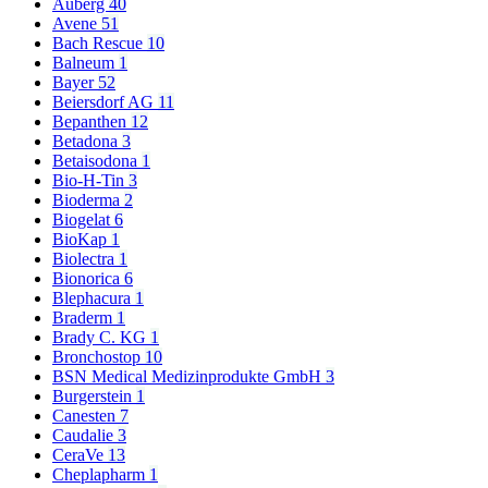
Auberg
40
Avene
51
Bach Rescue
10
Balneum
1
Bayer
52
Beiersdorf AG
11
Bepanthen
12
Betadona
3
Betaisodona
1
Bio-H-Tin
3
Bioderma
2
Biogelat
6
BioKap
1
Biolectra
1
Bionorica
6
Blephacura
1
Braderm
1
Brady C. KG
1
Bronchostop
10
BSN Medical Medizinprodukte GmbH
3
Burgerstein
1
Canesten
7
Caudalie
3
CeraVe
13
Cheplapharm
1