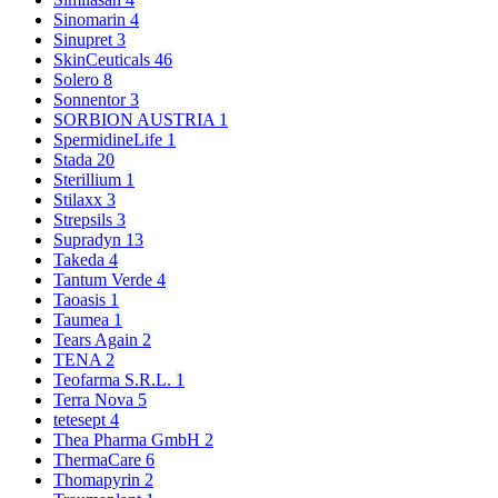
Sinomarin
4
Sinupret
3
SkinCeuticals
46
Solero
8
Sonnentor
3
SORBION AUSTRIA
1
SpermidineLife
1
Stada
20
Sterillium
1
Stilaxx
3
Strepsils
3
Supradyn
13
Takeda
4
Tantum Verde
4
Taoasis
1
Taumea
1
Tears Again
2
TENA
2
Teofarma S.R.L.
1
Terra Nova
5
tetesept
4
Thea Pharma GmbH
2
ThermaCare
6
Thomapyrin
2