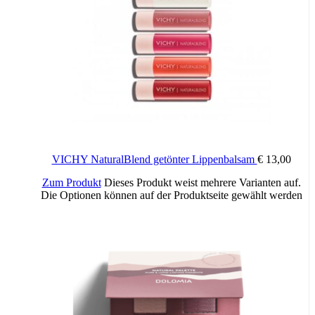
BLAUBEERÖL
Pflegt tiefenwirksam
KIRSCHKERNÖL
Restrukturiert und regeneriert
KARITÉBUTTER
Spendet Feuchtigkeit und verleiht ein angenehmes Hautgefühl
Anwendung
​Mehrmals täglich auch über dem Lippenstift oder dem
Lippenkonturenstift auftragen.
VICHY NaturalBlend getönter Lippenbalsam
€
13,00
Formel
Zum Produkt
Dieses Produkt weist mehrere Varianten auf.
Die Optionen können auf der Produktseite gewählt werden
​​INGREDIENTS: DIMER DILINOLEYL DIMER
DILINOLEATE, BIS-DIGLYCERYL POLYACYLADIPATE-2,
RICINUS COMMUNIS SEED OIL (RICINUS COMMUNIS
(CASTOR) SEED OIL), CAPRYLIC/CAPRIC TRIGLYCERIDE,
SILICA, BUTYROSPERMUM PARKII BUTTER
(BUTYROSPERMUM PARKII (SHEA) BUTTER), PARFUM
(FRAGRANCE), PRUNUS AVIUM SEED OIL (PRUNUS
AVIUM (SWEET CHERRY) SEED OIL), VACCINIUM
MYRTILLUS SEED OIL, HELIANTHUS ANNUUS SEED OIL