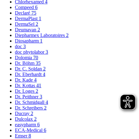
Chlorhexamed
4
Compeed
6
Declaré
75
DermaPlast
1
DermaSel
2
Deumavan
2
Diepharmex Laboratoires
2
Diosapharm
1
doc
3
doc phytolabor
3
Dolomia
70
Dr. Böhm
35
Dr. C. Soldan
2
Dr. Eberhardt
4
Dr. Kade
4
Dr. Kottas
41
Dr. Loges
2
Dr. Peithner
3
Dr. Schmidgall
4
Dr. Schreibers
2
Ducray
2
Dulcolax
2
easypharm
6
ECA-Medical
6
Emser
8