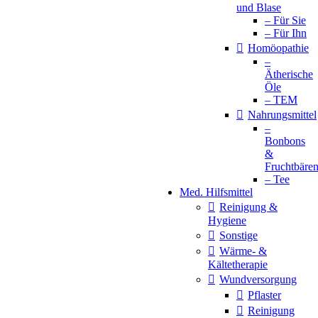
und Blase
– Für Sie
– Für Ihn
Homöopathie
–
Ätherische
Öle
– TEM
Nahrungsmittel
–
Bonbons
&
Fruchtbäre
– Tee
Med. Hilfsmittel
Reinigung &
Hygiene
Sonstige
Wärme- &
Kältetherapie
Wundversorgung
Pflaster
Reinigung