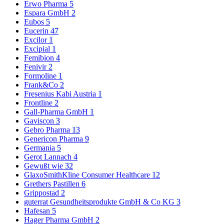
Erwo Pharma
5
Espara GmbH
2
Eubos
5
Eucerin
47
Excilor
1
Excipial
1
Femibion
4
Fenivir
2
Formoline
1
Frank&Co
2
Fresenius Kabi Austria
1
Frontline
2
Gall-Pharma GmbH
1
Gaviscon
3
Gebro Pharma
13
Genericon Pharma
9
Germania
5
Gerot Lannach
4
Gewußt wie
32
GlaxoSmithKline Consumer Healthcare
12
Grethers Pastillen
6
Grippostad
2
guterrat Gesundheitsprodukte GmbH & Co KG
3
Hafesan
5
Hager Pharma GmbH
2