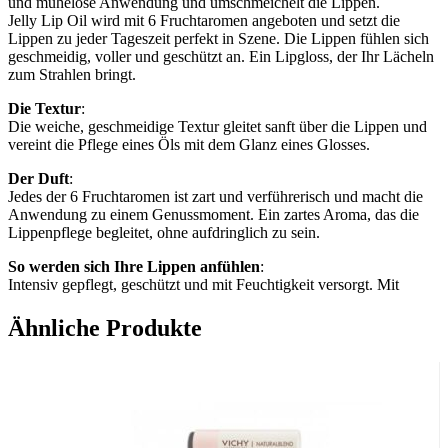
und mühelose Anwendung und umschmeichelt die Lippen.
Jelly Lip Oil wird mit 6 Fruchtaromen angeboten und setzt die
Lippen zu jeder Tageszeit perfekt in Szene. Die Lippen fühlen sich
geschmeidig, voller und geschützt an. Ein Lipgloss, der Ihr Lächeln
zum Strahlen bringt.
Die Textur
:
Die weiche, geschmeidige Textur gleitet sanft über die Lippen und
vereint die Pflege eines Öls mit dem Glanz eines Glosses.
Der Duft
:
Jedes der 6 Fruchtaromen ist zart und verführerisch und macht die
Anwendung zu einem Genussmoment. Ein zartes Aroma, das die
Lippenpflege begleitet, ohne aufdringlich zu sein.
So werden sich Ihre Lippen anfühlen
:
Intensiv gepflegt, geschützt und mit Feuchtigkeit versorgt. Mit
einem angenehmen Hautgefühl, das lange anhält.
Ähnliche Produkte
So werden Ihre Lippen aussehen
:
Weicher, sichtbar voller und strahlender, mit einem glänzenden,
natürlichen Finish.
Aktivstoffe