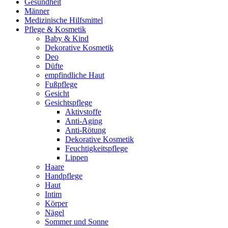
Gesundheit
Männer
Medizinische Hilfsmittel
Pflege & Kosmetik
Baby & Kind
Dekorative Kosmetik
Deo
Düfte
empfindliche Haut
Fußpflege
Gesicht
Gesichtspflege
Aktivstoffe
Anti-Aging
Anti-Rötung
Dekorative Kosmetik
Feuchtigkeitspflege
Lippen
Haare
Handpflege
Haut
Intim
Körper
Nägel
Sommer und Sonne