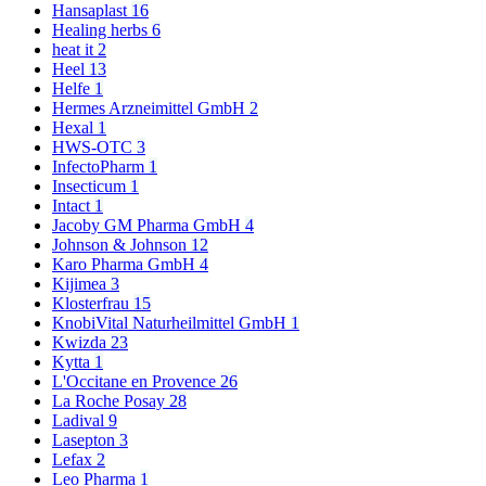
Hansaplast
16
Healing herbs
6
heat it
2
Heel
13
Helfe
1
Hermes Arzneimittel GmbH
2
Hexal
1
HWS-OTC
3
InfectoPharm
1
Insecticum
1
Intact
1
Jacoby GM Pharma GmbH
4
Johnson & Johnson
12
Karo Pharma GmbH
4
Kijimea
3
Klosterfrau
15
KnobiVital Naturheilmittel GmbH
1
Kwizda
23
Kytta
1
L'Occitane en Provence
26
La Roche Posay
28
Ladival
9
Lasepton
3
Lefax
2
Leo Pharma
1