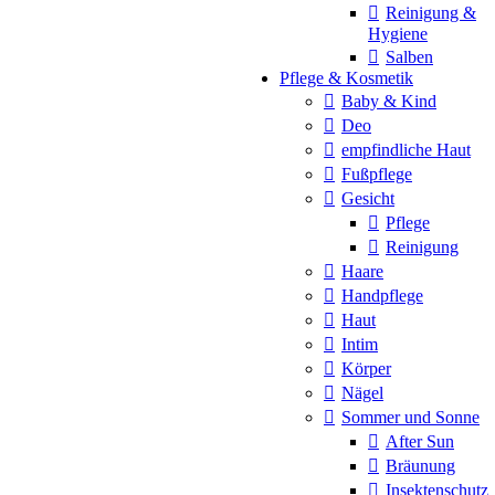
Reinigung &
Hygiene
Salben
Pflege & Kosmetik
Baby & Kind
Deo
empfindliche Haut
Fußpflege
Gesicht
Pflege
Reinigung
Haare
Handpflege
Haut
Intim
Körper
Nägel
Sommer und Sonne
After Sun
Bräunung
Insektenschutz