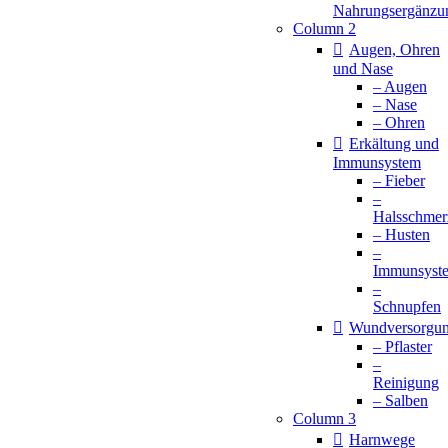
Nahrungsergänzu
Column 2
Augen, Ohren
und Nase
– Augen
– Nase
– Ohren
Erkältung und
Immunsystem
– Fieber
–
Halsschmer
– Husten
–
Immunsyst
–
Schnupfen
Wundversorgu
– Pflaster
–
Reinigung
– Salben
Column 3
Harnwege