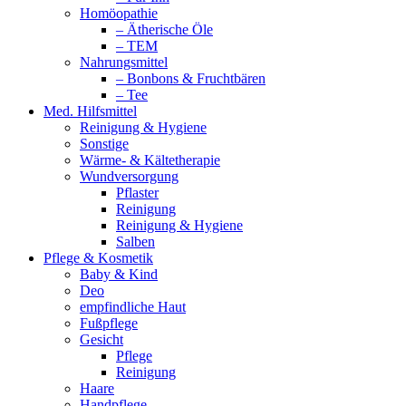
Homöopathie
– Ätherische Öle
– TEM
Nahrungsmittel
– Bonbons & Fruchtbären
– Tee
Med. Hilfsmittel
Reinigung & Hygiene
Sonstige
Wärme- & Kältetherapie
Wundversorgung
Pflaster
Reinigung
Reinigung & Hygiene
Salben
Pflege & Kosmetik
Baby & Kind
Deo
empfindliche Haut
Fußpflege
Gesicht
Pflege
Reinigung
Haare
Handpflege