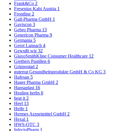
Frank&Co
2
Fresenius Kabi Austria
1
Frontline
2
Gall-Pharma GmbH
1
Gaviscon
3
Gebro Pharma
13
Genericon Pharma
9
Germania
5
Gerot Lannach
4
Gewußt wie
32
GlaxoSmithKline Consumer Healthcare
12
Grethers Pastillen
6
Grippostad
2
guterrat Gesundheitsprodukte GmbH & Co KG
3
Hafesan
5
Hager Pharma GmbH
2
Hansaplast
16
Healing herbs
6
heat it
2
Heel
13
Helfe
1
Hermes Arzneimittel GmbH
2
Hexal
1
HWS-OTC
3
InfectoPharm
1