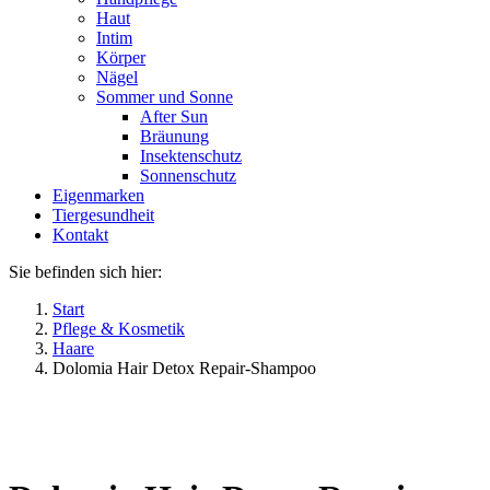
Haut
Intim
Körper
Nägel
Sommer und Sonne
After Sun
Bräunung
Insektenschutz
Sonnenschutz
Eigenmarken
Tiergesundheit
Kontakt
Sie befinden sich hier:
Start
Pflege & Kosmetik
Haare
Dolomia Hair Detox Repair-Shampoo