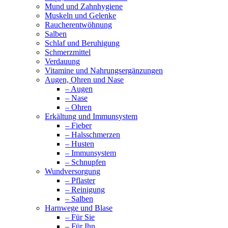
Mund und Zahnhygiene
Muskeln und Gelenke
Raucherentwöhnung
Salben
Schlaf und Beruhigung
Schmerzmittel
Verdauung
Vitamine und Nahrungsergänzungen
Augen, Ohren und Nase
– Augen
– Nase
– Ohren
Erkältung und Immunsystem
– Fieber
– Halsschmerzen
– Husten
– Immunsystem
– Schnupfen
Wundversorgung
– Pflaster
– Reinigung
– Salben
Harnwege und Blase
– Für Sie
– Für Ihn