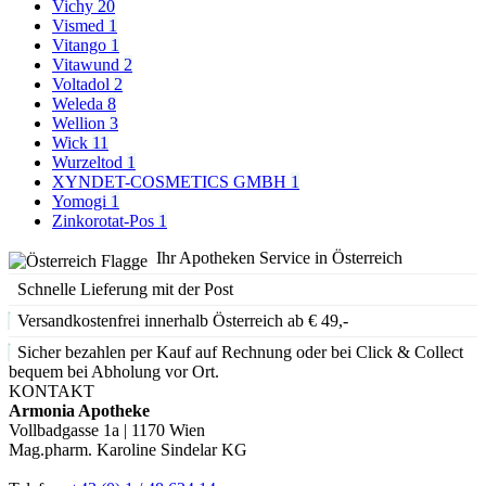
Vichy
20
Vismed
1
Vitango
1
Vitawund
2
Voltadol
2
Weleda
8
Wellion
3
Wick
11
Wurzeltod
1
XYNDET-COSMETICS GMBH
1
Yomogi
1
Zinkorotat-Pos
1
Ihr Apotheken Service in Österreich
Schnelle Lieferung mit der Post
Versandkostenfrei innerhalb Österreich ab € 49,-
Sicher bezahlen per Kauf auf Rechnung oder bei Click & Collect
bequem bei Abholung vor Ort.
KONTAKT
Armonia Apotheke
Vollbadgasse 1a | 1170 Wien
Mag.pharm. Karoline Sindelar KG