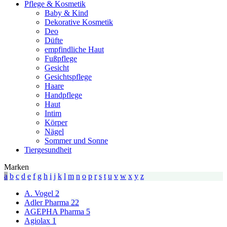
Pflege & Kosmetik
Baby & Kind
Dekorative Kosmetik
Deo
Düfte
empfindliche Haut
Fußpflege
Gesicht
Gesichtspflege
Haare
Handpflege
Haut
Intim
Körper
Nägel
Sommer und Sonne
Tiergesundheit
Marken
a
b
c
d
e
f
g
h
i
j
k
l
m
n
o
p
r
s
t
u
v
w
x
y
z
A. Vogel
2
Adler Pharma
22
AGEPHA Pharma
5
Agiolax
1