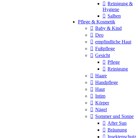
Reinigung &
Hygiene
Salben
Pflege & Kosmetik
Baby & Kind
Deo
empfindliche Haut
Fußpflege
Gesicht
Pflege
Reinigung
Haare
Handpflege
Haut
Intim
Körper
Nägel
Sommer und Sonne
After Sun
Bräunung
Insektenschutz