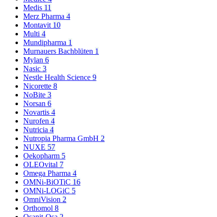
Medis
11
Merz Pharma
4
Montavit
10
Multi
4
Mundipharma
1
Murnauers Bachblüten
1
Mylan
6
Nasic
3
Nestle Health Science
9
Nicorette
8
NoBite
3
Norsan
6
Novartis
4
Nurofen
4
Nutricia
4
Nutropia Pharma GmbH
2
NUXE
57
Oekopharm
5
OLEOvital
7
Omega Pharma
4
OMNi-BiOTiC
16
OMNi-LOGiC
5
OmniVision
2
Orthomol
8
Osanit-Osa
2