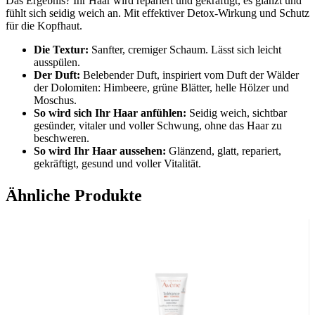
Das Ergebnis? Ihr Haar wird repariert und gekräftigt, es glänzt und
fühlt sich seidig weich an. Mit effektiver Detox-Wirkung und Schutz
für die Kopfhaut.
Die Textur:
Sanfter, cremiger Schaum. Lässt sich leicht
ausspülen.
Der Duft:
Belebender Duft, inspiriert vom Duft der Wälder
der Dolomiten: Himbeere, grüne Blätter, helle Hölzer und
Moschus.
So wird sich Ihr Haar anfühlen:
Seidig weich, sichtbar
gesünder, vitaler und voller Schwung, ohne das Haar zu
beschweren.
So wird Ihr Haar aussehen:
Glänzend, glatt, repariert,
gekräftigt, gesund und voller Vitalität.
Aktivstoffe
Ähnliche Produkte
​Zu 100 % aus Bäumen gewonnene Aktivstoffe
Eichenblätter reparieren
Rotfichtenrinde
schützt
Anwendung
​Auf das feuchte Haar auftragen und sanft einmassieren.
Anschließend sorgfältig ausspülen.