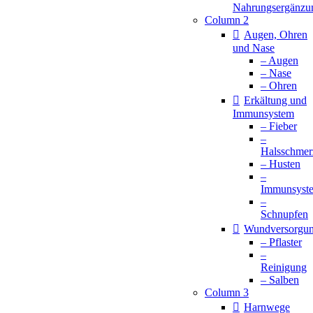
Nahrungsergänzu
Column 2
Augen, Ohren
und Nase
– Augen
– Nase
– Ohren
Erkältung und
Immunsystem
– Fieber
–
Halsschmer
– Husten
–
Immunsyst
–
Schnupfen
Wundversorgu
– Pflaster
–
Reinigung
– Salben
Column 3
Harnwege