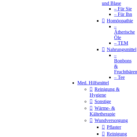
und Blase
– Für Sie
– Für Ihn
Homöopathie
–
Ätherische
Öle
– TEM
Nahrungsmittel
–
Bonbons
&
Fruchtbäre
– Tee
Med. Hilfsmittel
Reinigung &
Hygiene
Sonstige
Wärme- &
Kältetherapie
Wundversorgung
Pflaster
Reinigung