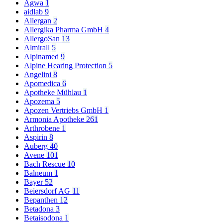
Agwa
1
aidlab
9
Allergan
2
Allergika Pharma GmbH
4
AllergoSan
13
Almirall
5
Alpinamed
9
Alpine Hearing Protection
5
Angelini
8
Apomedica
6
Apotheke Mühlau
1
Apozema
5
Apozen Vertriebs GmbH
1
Armonia Apotheke
261
Arthrobene
1
Aspirin
8
Auberg
40
Avene
101
Bach Rescue
10
Balneum
1
Bayer
52
Beiersdorf AG
11
Bepanthen
12
Betadona
3
Betaisodona
1