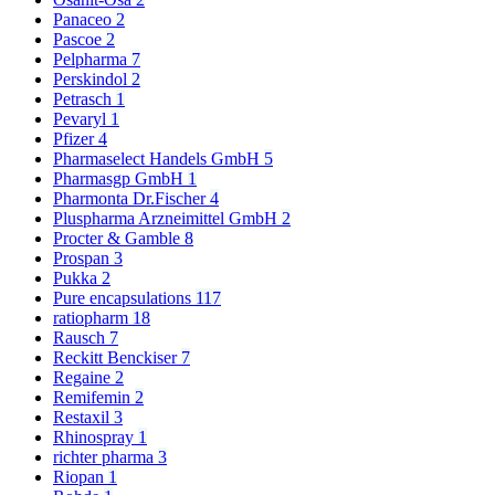
Panaceo
2
Pascoe
2
Pelpharma
7
Perskindol
2
Petrasch
1
Pevaryl
1
Pfizer
4
Pharmaselect Handels GmbH
5
Pharmasgp GmbH
1
Pharmonta Dr.Fischer
4
Pluspharma Arzneimittel GmbH
2
Procter & Gamble
8
Prospan
3
Pukka
2
Pure encapsulations
117
ratiopharm
18
Rausch
7
Reckitt Benckiser
7
Regaine
2
Remifemin
2
Restaxil
3
Rhinospray
1
richter pharma
3
Riopan
1