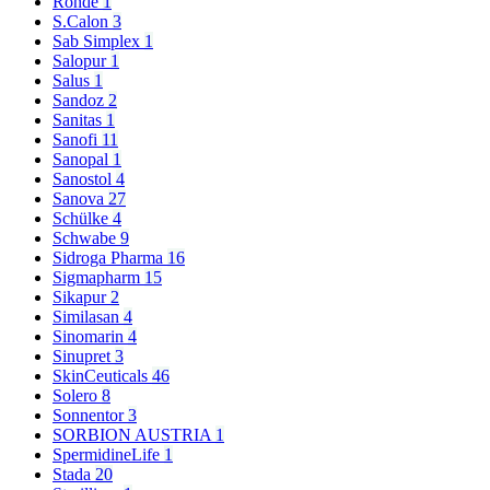
Rohde
1
S.Calon
3
Sab Simplex
1
Salopur
1
Salus
1
Sandoz
2
Sanitas
1
Sanofi
11
Sanopal
1
Sanostol
4
Sanova
27
Schülke
4
Schwabe
9
Sidroga Pharma
16
Sigmapharm
15
Sikapur
2
Similasan
4
Sinomarin
4
Sinupret
3
SkinCeuticals
46
Solero
8
Sonnentor
3
SORBION AUSTRIA
1
SpermidineLife
1
Stada
20