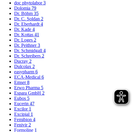
doc phytolabor
3
Dolomia
79
Dr. Böhm
35
Dr. C. Soldan
2
Dr. Eberhardt
4
Dr. Kade
4
Dr. Kottas
41
Dr. Loges
2
Dr. Peithner
3
Dr. Schmidgall
4
Dr. Schreibers
2
Ducray
2
Dulcolax
2
easypharm
6
ECA-Medical
6
Emser
8
Erwo Pharma
5
Espara GmbH
2
Eubos
5
Eucerin
47
Excilor
1
Excipial
1
Femibion
4
Fenivir
2
Formoline
1