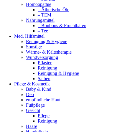
Homöopathie
– Ätherische Öle
– TEM
Nahrungsmittel
– Bonbons & Fruchtbären
– Tee
Med. Hilfsmittel
Reinigung & Hygiene
Sonstige
Wärme- & Kältetherapie
Wundversorgung
Pflaster
Reinigung
Reinigung & Hygiene
Salben
Pflege & Kosmetik
Baby & Kind
Deo
empfindliche Haut
Fußpflege
Gesicht
Pflege
Reinigung
Haare
Handpflege