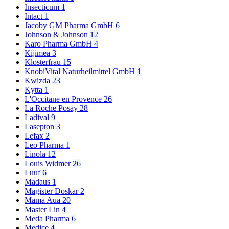
Insecticum
1
Intact
1
Jacoby GM Pharma GmbH
6
Johnson & Johnson
12
Karo Pharma GmbH
4
Kijimea
3
Klosterfrau
15
KnobiVital Naturheilmittel GmbH
1
Kwizda
23
Kytta
1
L'Occitane en Provence
26
La Roche Posay
28
Ladival
9
Lasepton
3
Lefax
2
Leo Pharma
1
Linola
12
Louis Widmer
26
Luuf
6
Madaus
1
Magister Doskar
2
Mama Aua
20
Master Lin
4
Meda Pharma
6
Medice
4