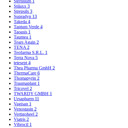
Sterillium
1
Stilaxx
3
Strepsils
3
Supradyn
13
Takeda
4
Tantum Verde
4
Taoasis
1
Taumea
1
Tears Again
2
TENA
2
Teofarma S.R.L.
1
Terra Nova
5
tetesept
4
Thea Pharma GmbH
2
ThermaCare
6
Thomapyrin
2
Traumaplant
1
Tricovel
2
TWARDY GMBH
1
Ursapharm
11
Vagisan
1
Venostasin
2
Vertigoheel
2
Viatris
2
Vibrocil
1