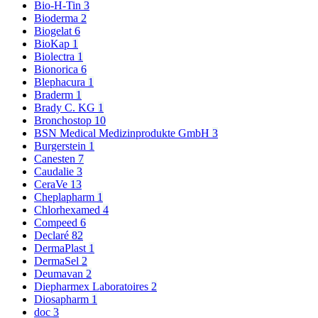
Bio-H-Tin
3
Bioderma
2
Biogelat
6
BioKap
1
Biolectra
1
Bionorica
6
Blephacura
1
Braderm
1
Brady C. KG
1
Bronchostop
10
BSN Medical Medizinprodukte GmbH
3
Burgerstein
1
Canesten
7
Caudalie
3
CeraVe
13
Cheplapharm
1
Chlorhexamed
4
Compeed
6
Declaré
82
DermaPlast
1
DermaSel
2
Deumavan
2
Diepharmex Laboratoires
2
Diosapharm
1
doc
3