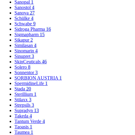
Sanopal
1
Sanostol
4
Sanova
27
Schülke
4
Schwabe
9
Sidroga Pharma
16
Sigmapharm
15
Sikapur
2
Similasan
4
Sinomarin
4
Sinupret
3
SkinCeuticals
46
Solero
8
Sonnentor
3
SORBION AUSTRIA
1
SpermidineLife
1
Stada
20
Sterillium
1
Stilaxx
3
Strepsils
3
Supradyn
13
Takeda
4
Tantum Verde
4
Taoasis
1
Taumea
1