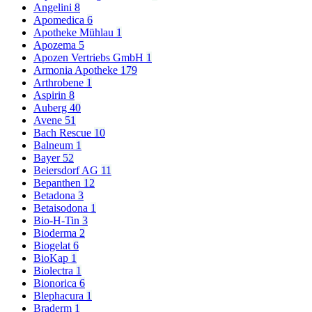
Angelini
8
Apomedica
6
Apotheke Mühlau
1
Apozema
5
Apozen Vertriebs GmbH
1
Armonia Apotheke
179
Arthrobene
1
Aspirin
8
Auberg
40
Avene
51
Bach Rescue
10
Balneum
1
Bayer
52
Beiersdorf AG
11
Bepanthen
12
Betadona
3
Betaisodona
1
Bio-H-Tin
3
Bioderma
2
Biogelat
6
BioKap
1
Biolectra
1
Bionorica
6
Blephacura
1
Braderm
1