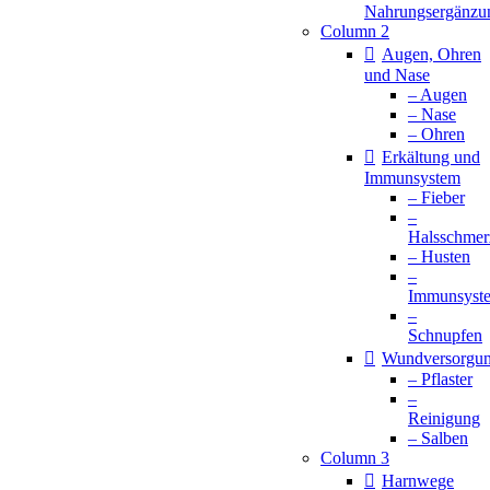
Nahrungsergänzu
Column 2
Augen, Ohren
und Nase
– Augen
– Nase
– Ohren
Erkältung und
Immunsystem
– Fieber
–
Halsschmer
– Husten
–
Immunsyst
–
Schnupfen
Wundversorgu
– Pflaster
–
Reinigung
– Salben
Column 3
Harnwege