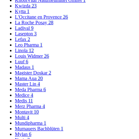
KnobiVital Naturheilmittel GmbH
1
Kwizda
23
Kytta
1
L'Occitane en Provence
26
La Roche Posay
28
Ladival
9
Lasepton
3
Lefax
2
Leo Pharma
1
Linola
12
Louis Widmer
26
Luuf
6
Madaus
1
Magister Doskar
2
Mama Aua
20
Master Lin
4
Meda Pharma
6
Medice
4
Medis
11
Merz Pharma
4
Montavit
10
Multi
4
Mundipharma
1
Murnauers Bachblüten
1
Mylan
6