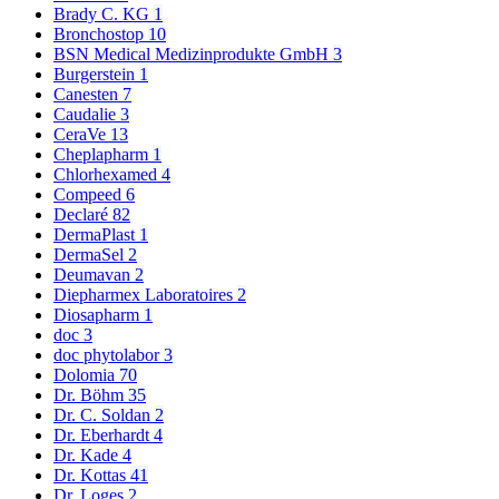
Brady C. KG
1
Bronchostop
10
BSN Medical Medizinprodukte GmbH
3
Burgerstein
1
Canesten
7
Caudalie
3
CeraVe
13
Cheplapharm
1
Chlorhexamed
4
Compeed
6
Declaré
82
DermaPlast
1
DermaSel
2
Deumavan
2
Diepharmex Laboratoires
2
Diosapharm
1
doc
3
doc phytolabor
3
Dolomia
70
Dr. Böhm
35
Dr. C. Soldan
2
Dr. Eberhardt
4
Dr. Kade
4
Dr. Kottas
41
Dr. Loges
2