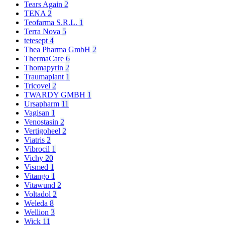
Tears Again
2
TENA
2
Teofarma S.R.L.
1
Terra Nova
5
tetesept
4
Thea Pharma GmbH
2
ThermaCare
6
Thomapyrin
2
Traumaplant
1
Tricovel
2
TWARDY GMBH
1
Ursapharm
11
Vagisan
1
Venostasin
2
Vertigoheel
2
Viatris
2
Vibrocil
1
Vichy
20
Vismed
1
Vitango
1
Vitawund
2
Voltadol
2
Weleda
8
Wellion
3
Wick
11