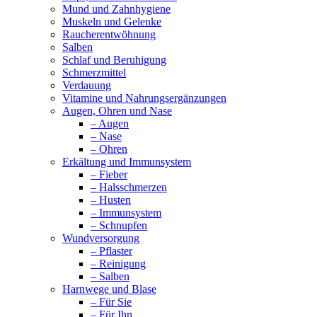
Mund und Zahnhygiene
Muskeln und Gelenke
Raucherentwöhnung
Salben
Schlaf und Beruhigung
Schmerzmittel
Verdauung
Vitamine und Nahrungsergänzungen
Augen, Ohren und Nase
– Augen
– Nase
– Ohren
Erkältung und Immunsystem
– Fieber
– Halsschmerzen
– Husten
– Immunsystem
– Schnupfen
Wundversorgung
– Pflaster
– Reinigung
– Salben
Harnwege und Blase
– Für Sie
– Für Ihn