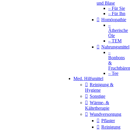
und Blase
– Für Sie
– Für Ihn
Homöopathie
–
Ätherische
Öle
– TEM
Nahrungsmittel
–
Bonbons
&
Fruchtbäre
– Tee
Med. Hilfsmittel
Reinigung &
Hygiene
Sonstige
Wärme- &
Kältetherapie
Wundversorgung
Pflaster
Reinigung