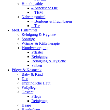
Homöopathie
– Ätherische Öle
– TEM
Nahrungsmittel
– Bonbons & Fruchtbären
– Tee
Med. Hilfsmittel
Reinigung & Hygiene
Sonstige
Wärme- & Kältetherapie
Wundversorgung
Pflaster
Reinigung
Reinigung & Hygiene
Salben
Pflege & Kosmetik
Baby & Kind
Deo
empfindliche Haut
Fußpflege
Gesicht
Pflege
Reinigung
Haare
Handpflege