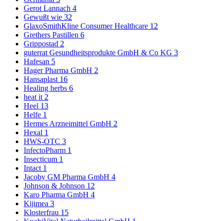
Gerot Lannach
4
Gewußt wie
32
GlaxoSmithKline Consumer Healthcare
12
Grethers Pastillen
6
Grippostad
2
guterrat Gesundheitsprodukte GmbH & Co KG
3
Hafesan
5
Hager Pharma GmbH
2
Hansaplast
16
Healing herbs
6
heat it
2
Heel
13
Helfe
1
Hermes Arzneimittel GmbH
2
Hexal
1
HWS-OTC
3
InfectoPharm
1
Insecticum
1
Intact
1
Jacoby GM Pharma GmbH
4
Johnson & Johnson
12
Karo Pharma GmbH
4
Kijimea
3
Klosterfrau
15