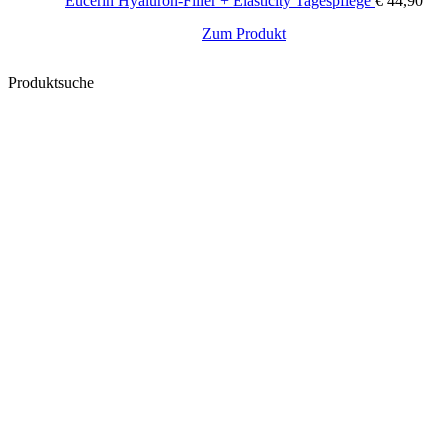
Eucerin Hyaluron-Filler + Elasticity Tagespflege
€
44,90
Zum Produkt
Produktsuche