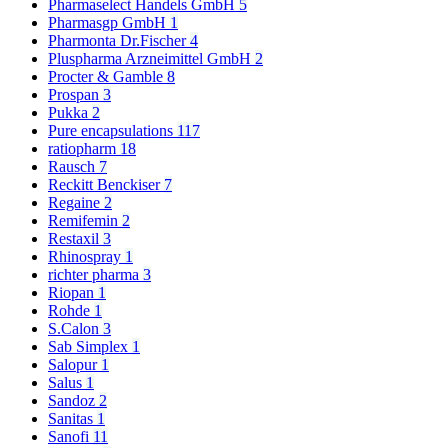
Pharmaselect Handels GmbH
5
Pharmasgp GmbH
1
Pharmonta Dr.Fischer
4
Pluspharma Arzneimittel GmbH
2
Procter & Gamble
8
Prospan
3
Pukka
2
Pure encapsulations
117
ratiopharm
18
Rausch
7
Reckitt Benckiser
7
Regaine
2
Remifemin
2
Restaxil
3
Rhinospray
1
richter pharma
3
Riopan
1
Rohde
1
S.Calon
3
Sab Simplex
1
Salopur
1
Salus
1
Sandoz
2
Sanitas
1
Sanofi
11