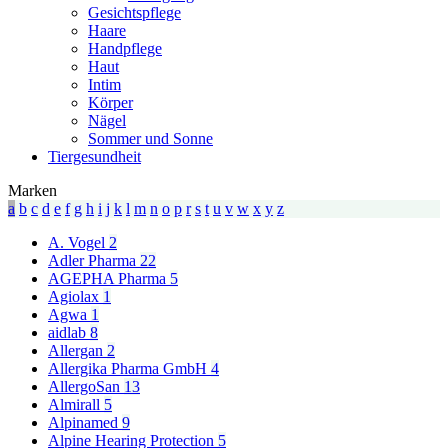
Gesichtspflege
Haare
Handpflege
Haut
Intim
Körper
Nägel
Sommer und Sonne
Tiergesundheit
Marken
a
b
c
d
e
f
g
h
i
j
k
l
m
n
o
p
r
s
t
u
v
w
x
y
z
A. Vogel
2
Adler Pharma
22
AGEPHA Pharma
5
Agiolax
1
Agwa
1
aidlab
8
Allergan
2
Allergika Pharma GmbH
4
AllergoSan
13
Almirall
5
Alpinamed
9
Alpine Hearing Protection
5