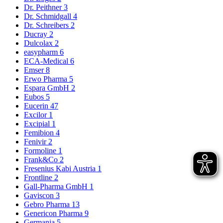
Dr. Peithner
3
Dr. Schmidgall
4
Dr. Schreibers
2
Ducray
2
Dulcolax
2
easypharm
6
ECA-Medical
6
Emser
8
Erwo Pharma
5
Espara GmbH
2
Eubos
5
Eucerin
47
Excilor
1
Excipial
1
Femibion
4
Fenivir
2
Formoline
1
Frank&Co
2
Fresenius Kabi Austria
1
Frontline
2
Gall-Pharma GmbH
1
Gaviscon
3
Gebro Pharma
13
Genericon Pharma
9
Germania
5