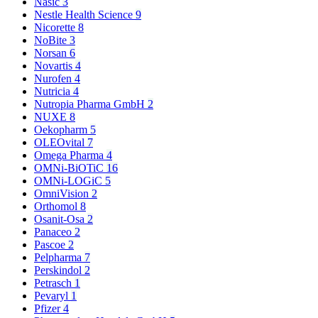
Nasic
3
Nestle Health Science
9
Nicorette
8
NoBite
3
Norsan
6
Novartis
4
Nurofen
4
Nutricia
4
Nutropia Pharma GmbH
2
NUXE
8
Oekopharm
5
OLEOvital
7
Omega Pharma
4
OMNi-BiOTiC
16
OMNi-LOGiC
5
OmniVision
2
Orthomol
8
Osanit-Osa
2
Panaceo
2
Pascoe
2
Pelpharma
7
Perskindol
2
Petrasch
1
Pevaryl
1
Pfizer
4