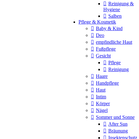
Reinigung &
Hygiene
Salben
Pflege & Kosmetik
Baby & Kind
Deo
empfindliche Haut
Fußpflege
Gesicht
Pflege
Reinigung
Haare
Handpflege
Haut
Intim
Körper
Nägel
Sommer und Sonne
After Sun
Bräunung
Insektenschutz