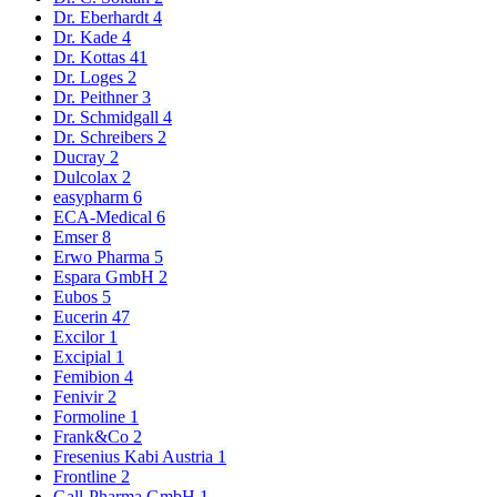
Dr. Eberhardt
4
Dr. Kade
4
Dr. Kottas
41
Dr. Loges
2
Dr. Peithner
3
Dr. Schmidgall
4
Dr. Schreibers
2
Ducray
2
Dulcolax
2
easypharm
6
ECA-Medical
6
Emser
8
Erwo Pharma
5
Espara GmbH
2
Eubos
5
Eucerin
47
Excilor
1
Excipial
1
Femibion
4
Fenivir
2
Formoline
1
Frank&Co
2
Fresenius Kabi Austria
1
Frontline
2
Gall-Pharma GmbH
1