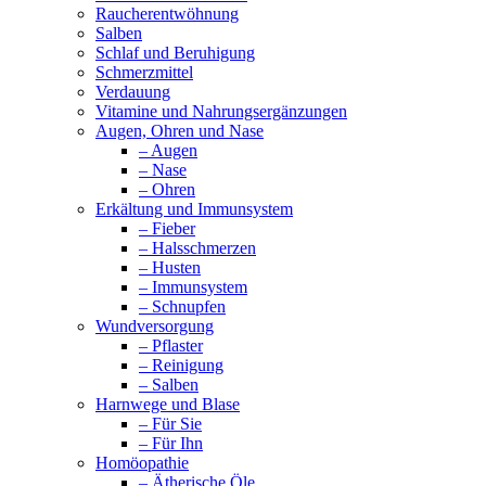
Raucherentwöhnung
Salben
Schlaf und Beruhigung
Schmerzmittel
Verdauung
Vitamine und Nahrungsergänzungen
Augen, Ohren und Nase
– Augen
– Nase
– Ohren
Erkältung und Immunsystem
– Fieber
– Halsschmerzen
– Husten
– Immunsystem
– Schnupfen
Wundversorgung
– Pflaster
– Reinigung
– Salben
Harnwege und Blase
– Für Sie
– Für Ihn
Homöopathie
– Ätherische Öle