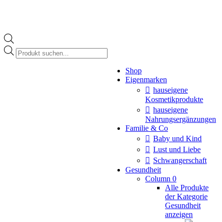
Products
search
Instagram
Shop
page
Eigenmarken
opens
in
hauseigene
new
Kosmetikprodukte
window
hauseigene
Nahrungsergänzungen
Familie & Co
Baby und Kind
Lust und Liebe
Schwangerschaft
Gesundheit
Column 0
Alle Produkte
der Kategorie
Gesundheit
anzeigen