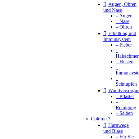
Augen, Ohren
und Nase
– Augen
– Nase
– Ohren
Erkältung und
Immunsystem
– Fieber
–
Halsschmer
– Husten
–
Immunsyst
–
Schnupfen
Wundversorgu
– Pflaster
–
Reinigung
– Salben
Column 3
Harnwege
und Blase
– Für Sie