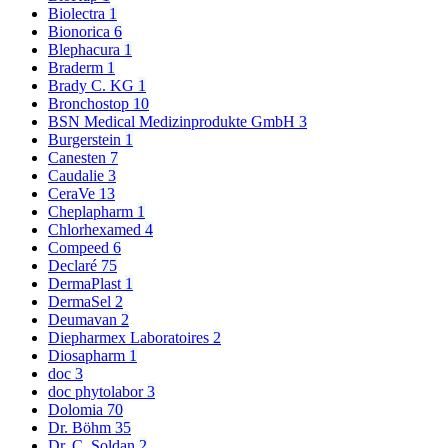
Biolectra
1
Bionorica
6
Blephacura
1
Braderm
1
Brady C. KG
1
Bronchostop
10
BSN Medical Medizinprodukte GmbH
3
Burgerstein
1
Canesten
7
Caudalie
3
CeraVe
13
Cheplapharm
1
Chlorhexamed
4
Compeed
6
Declaré
75
DermaPlast
1
DermaSel
2
Deumavan
2
Diepharmex Laboratoires
2
Diosapharm
1
doc
3
doc phytolabor
3
Dolomia
70
Dr. Böhm
35
Dr. C. Soldan
2