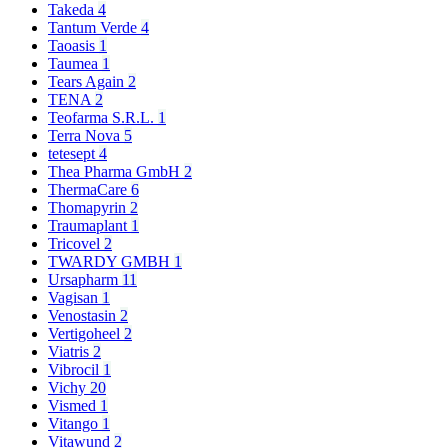
Takeda
4
Tantum Verde
4
Taoasis
1
Taumea
1
Tears Again
2
TENA
2
Teofarma S.R.L.
1
Terra Nova
5
tetesept
4
Thea Pharma GmbH
2
ThermaCare
6
Thomapyrin
2
Traumaplant
1
Tricovel
2
TWARDY GMBH
1
Ursapharm
11
Vagisan
1
Venostasin
2
Vertigoheel
2
Viatris
2
Vibrocil
1
Vichy
20
Vismed
1
Vitango
1
Vitawund
2