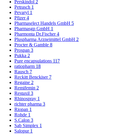
Perskindol
2
Petrasch
1
Pevaryl
1
Pfizer
4
Pharmaselect Handels GmbH
5
Pharmasgp GmbH
1
Pharmonta Dr.Fischer
4
Pluspharma Arzneimittel GmbH
2
Procter & Gamble
8
Prospan
3
Pukka
2
Pure encapsulations
117
ratiopharm
18
Rausch
7
Reckitt Benckiser
7
Regaine
2
Remifemin
2
Restaxil
3
Rhinospray
1
richter pharma
3
Riopan
1
Rohde
1
S.Calon
3
Sab Simplex
1
Salopur
1