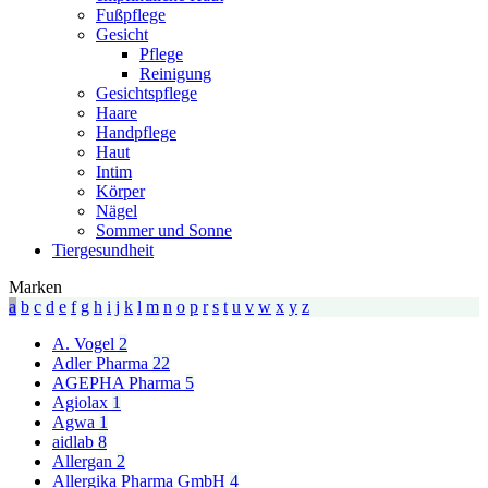
Fußpflege
Gesicht
Pflege
Reinigung
Gesichtspflege
Haare
Handpflege
Haut
Intim
Körper
Nägel
Sommer und Sonne
Tiergesundheit
Marken
a
b
c
d
e
f
g
h
i
j
k
l
m
n
o
p
r
s
t
u
v
w
x
y
z
A. Vogel
2
Adler Pharma
22
AGEPHA Pharma
5
Agiolax
1
Agwa
1
aidlab
8
Allergan
2
Allergika Pharma GmbH
4