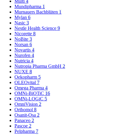
Multi
4
Mundipharma
1
Murnauers Bachblüten
1
Mylan
6
Nasic
3
Nestle Health Science
9
Nicorette
8
NoBite
3
Norsan
6
Novartis
4
Nurofen
4
Nutricia
4
Nutropia Pharma GmbH
2
NUXE
8
Oekopharm
5
OLEOvital
7
Omega Pharma
4
OMNi-BiOTiC
16
OMNi-LOGiC
5
OmniVision
2
Orthomol
8
Osanit-Osa
2
Panaceo
2
Pascoe
2
Pelpharma
7