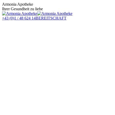
Zum
Armonia Apotheke
Inhalt
Ihrer Gesundheit zu liebe
springen
+43 (0)1 / 48 624 14
BEREITSCHAFT