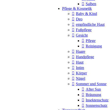
Salben
Pflege & Kosmetik
Baby & Kind
Deo
empfindliche Haut
Fußpflege
Gesicht
Pflege
Reinigung
Haare
Handpflege
Haut
Intim
Körper
Nägel
Sommer und Sonne
After Sun
Bräunung
Insektenschutz
Sonnenschutz