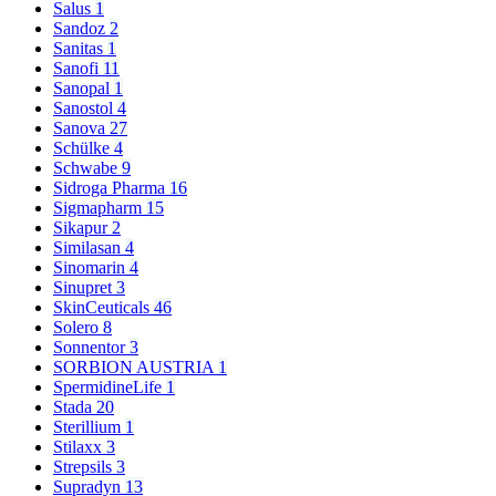
Salus
1
Sandoz
2
Sanitas
1
Sanofi
11
Sanopal
1
Sanostol
4
Sanova
27
Schülke
4
Schwabe
9
Sidroga Pharma
16
Sigmapharm
15
Sikapur
2
Similasan
4
Sinomarin
4
Sinupret
3
SkinCeuticals
46
Solero
8
Sonnentor
3
SORBION AUSTRIA
1
SpermidineLife
1
Stada
20
Sterillium
1
Stilaxx
3
Strepsils
3
Supradyn
13