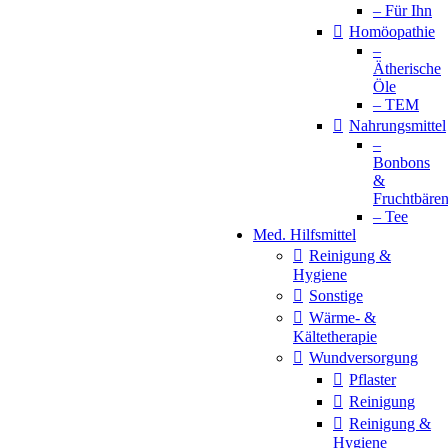
– Für Ihn
Homöopathie
–
Ätherische
Öle
– TEM
Nahrungsmittel
–
Bonbons
&
Fruchtbäre
– Tee
Med. Hilfsmittel
Reinigung &
Hygiene
Sonstige
Wärme- &
Kältetherapie
Wundversorgung
Pflaster
Reinigung
Reinigung &
Hygiene