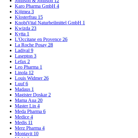
Johnson & Johnson
12
Karo Pharma GmbH
4
Kijimea
3
Klosterfrau
15
KnobiVital Naturheilmittel GmbH
1
Kwizda
23
Kytta
1
L'Occitane en Provence
26
La Roche Posay
28
Ladival
9
Lasepton
3
Lefax
2
Leo Pharma
1
Linola
12
Louis Widmer
26
Luuf
6
Madaus
1
Magister Doskar
2
Mama Aua
20
Master Lin
4
Meda Pharma
6
Medice
4
Medis
11
Merz Pharma
4
Montavit
10