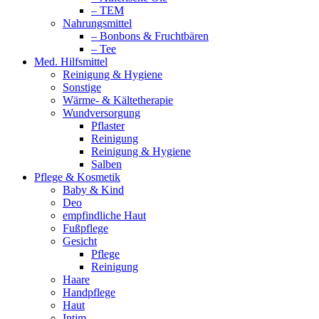
– TEM
Nahrungsmittel
– Bonbons & Fruchtbären
– Tee
Med. Hilfsmittel
Reinigung & Hygiene
Sonstige
Wärme- & Kältetherapie
Wundversorgung
Pflaster
Reinigung
Reinigung & Hygiene
Salben
Pflege & Kosmetik
Baby & Kind
Deo
empfindliche Haut
Fußpflege
Gesicht
Pflege
Reinigung
Haare
Handpflege
Haut
Intim