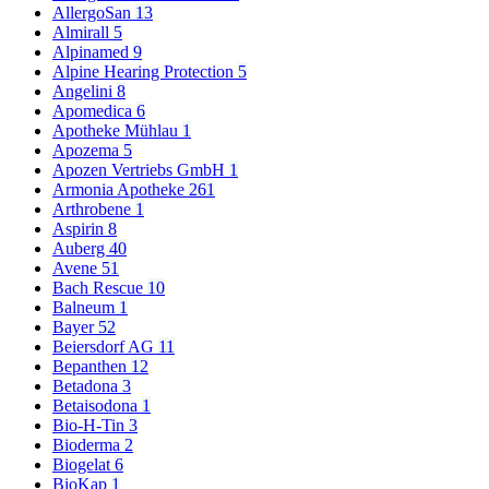
AllergoSan
13
Almirall
5
Alpinamed
9
Alpine Hearing Protection
5
Angelini
8
Apomedica
6
Apotheke Mühlau
1
Apozema
5
Apozen Vertriebs GmbH
1
Armonia Apotheke
261
Arthrobene
1
Aspirin
8
Auberg
40
Avene
51
Bach Rescue
10
Balneum
1
Bayer
52
Beiersdorf AG
11
Bepanthen
12
Betadona
3
Betaisodona
1
Bio-H-Tin
3
Bioderma
2
Biogelat
6
BioKap
1