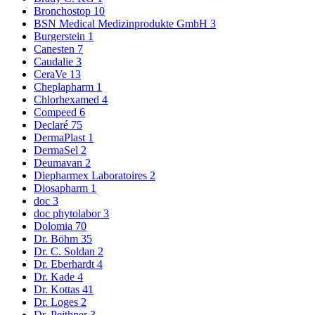
Bronchostop
10
BSN Medical Medizinprodukte GmbH
3
Burgerstein
1
Canesten
7
Caudalie
3
CeraVe
13
Cheplapharm
1
Chlorhexamed
4
Compeed
6
Declaré
75
DermaPlast
1
DermaSel
2
Deumavan
2
Diepharmex Laboratoires
2
Diosapharm
1
doc
3
doc phytolabor
3
Dolomia
70
Dr. Böhm
35
Dr. C. Soldan
2
Dr. Eberhardt
4
Dr. Kade
4
Dr. Kottas
41
Dr. Loges
2
Dr. Peithner
3