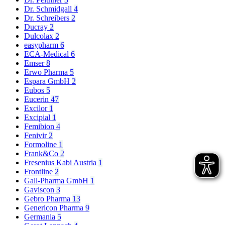
Dr. Schmidgall
4
Dr. Schreibers
2
Ducray
2
Dulcolax
2
easypharm
6
ECA-Medical
6
Emser
8
Erwo Pharma
5
Espara GmbH
2
Eubos
5
Eucerin
47
Excilor
1
Excipial
1
Femibion
4
Fenivir
2
Formoline
1
Frank&Co
2
Fresenius Kabi Austria
1
Frontline
2
Gall-Pharma GmbH
1
Gaviscon
3
Gebro Pharma
13
Genericon Pharma
9
Germania
5