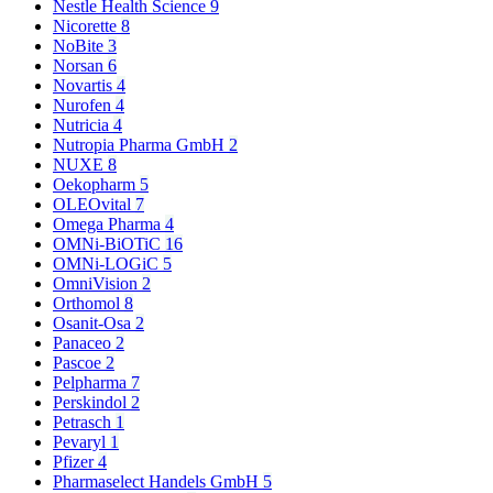
Nestle Health Science
9
Nicorette
8
NoBite
3
Norsan
6
Novartis
4
Nurofen
4
Nutricia
4
Nutropia Pharma GmbH
2
NUXE
8
Oekopharm
5
OLEOvital
7
Omega Pharma
4
OMNi-BiOTiC
16
OMNi-LOGiC
5
OmniVision
2
Orthomol
8
Osanit-Osa
2
Panaceo
2
Pascoe
2
Pelpharma
7
Perskindol
2
Petrasch
1
Pevaryl
1
Pfizer
4
Pharmaselect Handels GmbH
5