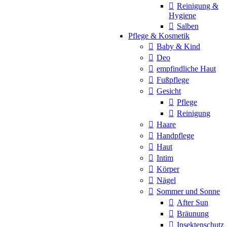
Reinigung &
Hygiene
Salben
Pflege & Kosmetik
Baby & Kind
Deo
empfindliche Haut
Fußpflege
Gesicht
Pflege
Reinigung
Haare
Handpflege
Haut
Intim
Körper
Nägel
Sommer und Sonne
After Sun
Bräunung
Insektenschutz