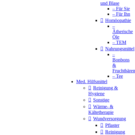
und Blase
– Für Sie
– Für Ihn
Homöopathie
–
Ätherische
Öle
– TEM
Nahrungsmittel
–
Bonbons
&
Fruchtbäre
– Tee
Med. Hilfsmittel
Reinigung &
Hygiene
Sonstige
Wärme- &
Kältetherapie
Wundversorgung
Pflaster
Reinigung