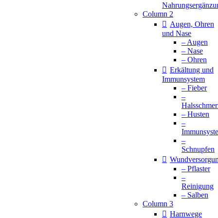
Nahrungsergänzu
Column 2
Augen, Ohren
und Nase
– Augen
– Nase
– Ohren
Erkältung und
Immunsystem
– Fieber
–
Halsschmer
– Husten
–
Immunsyst
–
Schnupfen
Wundversorgu
– Pflaster
–
Reinigung
– Salben
Column 3
Harnwege