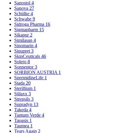
Sanostol
4
Sanova
27
Schülke
4
Schwabe
9
Sidroga Pharma
16
Sigmapharm
15
Sikapur
2
Similasan
4
Sinomarin
4
Sinupret
3
SkinCeuticals
46
Solero
8
Sonnentor
3
SORBION AUSTRIA
1
SpermidineLife
1
Stada
20
Sterillium
1
Stilaxx
3
Strepsils
3
Supradyn
13
Takeda
4
Tantum Verde
4
Taoasis
1
Taumea
1
Tears Again
2