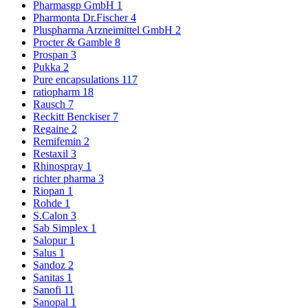
Pharmasgp GmbH
1
Pharmonta Dr.Fischer
4
Pluspharma Arzneimittel GmbH
2
Procter & Gamble
8
Prospan
3
Pukka
2
Pure encapsulations
117
ratiopharm
18
Rausch
7
Reckitt Benckiser
7
Regaine
2
Remifemin
2
Restaxil
3
Rhinospray
1
richter pharma
3
Riopan
1
Rohde
1
S.Calon
3
Sab Simplex
1
Salopur
1
Salus
1
Sandoz
2
Sanitas
1
Sanofi
11
Sanopal
1