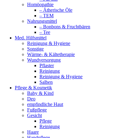
Homöopathie
– Ätherische Öle
– TEM
Nahrungsmittel
– Bonbons & Fruchtbären
– Tee
Med. Hilfsmittel
Reinigung & Hygiene
Sonstige
Wärme- & Kältetherapie
Wundversorgung
Pflaster
Reinigung
Reinigung & Hygiene
Salben
Pflege & Kosmetik
Baby & Kind
Deo
empfindliche Haut
Fußpflege
Gesicht
Pflege
Reinigung
Haare
Handpflege