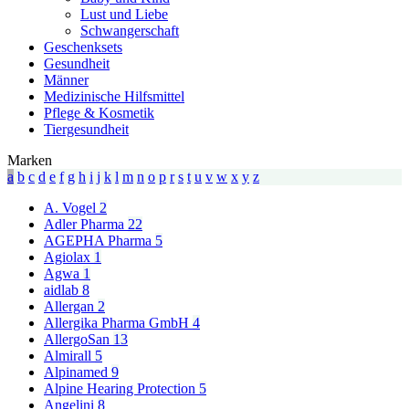
Lust und Liebe
Schwangerschaft
Geschenksets
Gesundheit
Männer
Medizinische Hilfsmittel
Pflege & Kosmetik
Tiergesundheit
Marken
a
b
c
d
e
f
g
h
i
j
k
l
m
n
o
p
r
s
t
u
v
w
x
y
z
A. Vogel
2
Adler Pharma
22
AGEPHA Pharma
5
Agiolax
1
Agwa
1
aidlab
8
Allergan
2
Allergika Pharma GmbH
4
AllergoSan
13
Almirall
5
Alpinamed
9
Alpine Hearing Protection
5
Angelini
8