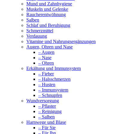
Mund und Zahnhygiene
Muskeln und Gelenke
Raucherentwöhnung
Salben
Schlaf und Beruhigung
Schmerzmittel
Verdauung
Vitamine und Nahrungsergänzungen
Augen, Ohren und Nase
– Augen
– Nase
– Ohren
Erkältung und Immunsystem
– Fieber
– Halsschmerzen
– Husten
– Immunsystem
– Schnupfen
Wundversorgung
– Pflaster
– Reinigung
– Salben
Harnwege und Blase
– Für Sie
– Für Ihn