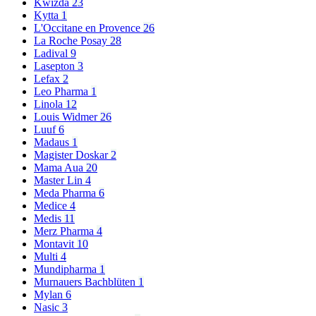
Kwizda
23
Kytta
1
L'Occitane en Provence
26
La Roche Posay
28
Ladival
9
Lasepton
3
Lefax
2
Leo Pharma
1
Linola
12
Louis Widmer
26
Luuf
6
Madaus
1
Magister Doskar
2
Mama Aua
20
Master Lin
4
Meda Pharma
6
Medice
4
Medis
11
Merz Pharma
4
Montavit
10
Multi
4
Mundipharma
1
Murnauers Bachblüten
1
Mylan
6
Nasic
3