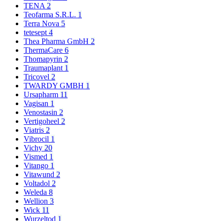
TENA
2
Teofarma S.R.L.
1
Terra Nova
5
tetesept
4
Thea Pharma GmbH
2
ThermaCare
6
Thomapyrin
2
Traumaplant
1
Tricovel
2
TWARDY GMBH
1
Ursapharm
11
Vagisan
1
Venostasin
2
Vertigoheel
2
Viatris
2
Vibrocil
1
Vichy
20
Vismed
1
Vitango
1
Vitawund
2
Voltadol
2
Weleda
8
Wellion
3
Wick
11
Wurzeltod
1