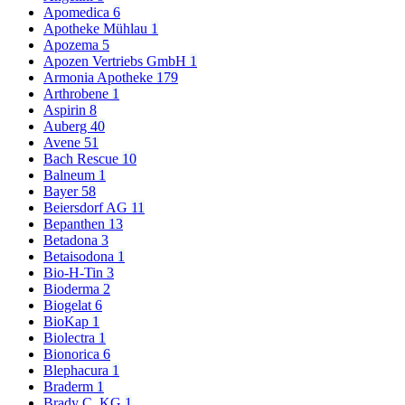
Apomedica
6
Apotheke Mühlau
1
Apozema
5
Apozen Vertriebs GmbH
1
Armonia Apotheke
179
Arthrobene
1
Aspirin
8
Auberg
40
Avene
51
Bach Rescue
10
Balneum
1
Bayer
58
Beiersdorf AG
11
Bepanthen
13
Betadona
3
Betaisodona
1
Bio-H-Tin
3
Bioderma
2
Biogelat
6
BioKap
1
Biolectra
1
Bionorica
6
Blephacura
1
Braderm
1
Brady C. KG
1