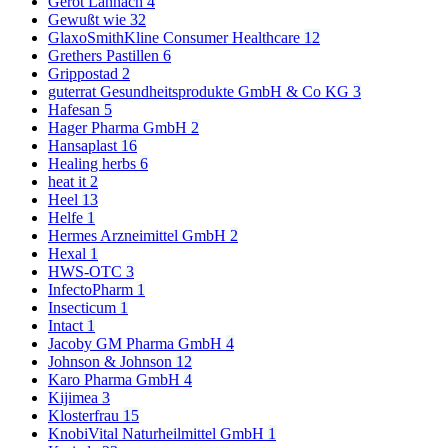
Gerot Lannach
4
Gewußt wie
32
GlaxoSmithKline Consumer Healthcare
12
Grethers Pastillen
6
Grippostad
2
guterrat Gesundheitsprodukte GmbH & Co KG
3
Hafesan
5
Hager Pharma GmbH
2
Hansaplast
16
Healing herbs
6
heat it
2
Heel
13
Helfe
1
Hermes Arzneimittel GmbH
2
Hexal
1
HWS-OTC
3
InfectoPharm
1
Insecticum
1
Intact
1
Jacoby GM Pharma GmbH
4
Johnson & Johnson
12
Karo Pharma GmbH
4
Kijimea
3
Klosterfrau
15
KnobiVital Naturheilmittel GmbH
1