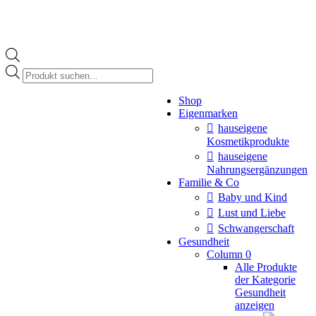
Products
search
Instagram
Shop
page
Eigenmarken
opens
in
hauseigene
new
Kosmetikprodukte
window
hauseigene
Nahrungsergänzungen
Familie & Co
Baby und Kind
Lust und Liebe
Schwangerschaft
Gesundheit
Column 0
Alle Produkte
der Kategorie
Gesundheit
anzeigen