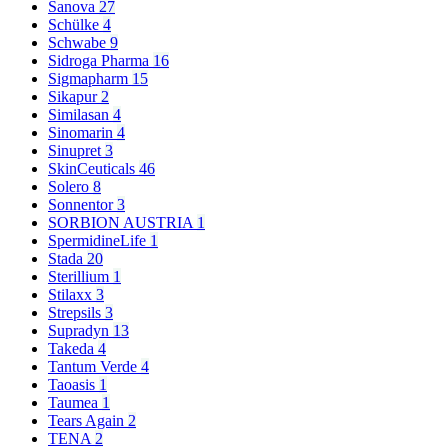
Sanova
27
Schülke
4
Schwabe
9
Sidroga Pharma
16
Sigmapharm
15
Sikapur
2
Similasan
4
Sinomarin
4
Sinupret
3
SkinCeuticals
46
Solero
8
Sonnentor
3
SORBION AUSTRIA
1
SpermidineLife
1
Stada
20
Sterillium
1
Stilaxx
3
Strepsils
3
Supradyn
13
Takeda
4
Tantum Verde
4
Taoasis
1
Taumea
1
Tears Again
2
TENA
2