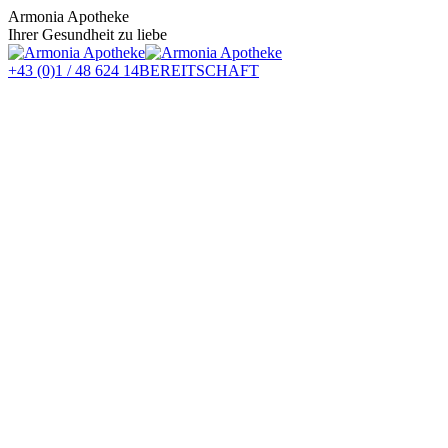
Zum
Armonia Apotheke
Inhalt
Ihrer Gesundheit zu liebe
springen
+43 (0)1 / 48 624 14
BEREITSCHAFT