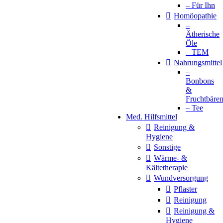
– Für Ihn
Homöopathie
–
Ätherische
Öle
– TEM
Nahrungsmittel
–
Bonbons
&
Fruchtbäre
– Tee
Med. Hilfsmittel
Reinigung &
Hygiene
Sonstige
Wärme- &
Kältetherapie
Wundversorgung
Pflaster
Reinigung
Reinigung &
Hygiene