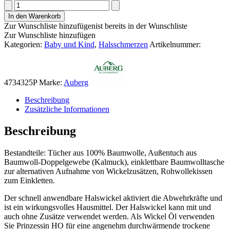
Auberg
Hals
In den Warenkorb
Wichtel
Zur Wunschliste hinzufügen
ist bereits in der Wunschliste
gelb
Zur Wunschliste hinzufügen
Menge
Kategorien:
Baby und Kind
,
Halsschmerzen
Artikelnummer:
4734325P
Marke:
Auberg
Beschreibung
Zusätzliche Informationen
Beschreibung
Bestandteile: Tücher aus 100% Baumwolle, Außentuch aus
Baumwoll-Doppelgewebe (Kalmuck), einklettbare Baumwolltasche
zur alternativen Aufnahme von Wickelzusätzen, Rohwollekissen
zum Einkletten.
Der schnell anwendbare Halswickel aktiviert die Abwehrkräfte und
ist ein wirkungsvolles Hausmittel. Der Halswickel kann mit und
auch ohne Zusätze verwendet werden. Als Wickel Öl verwenden
Sie Prinzessin HO für eine angenehm durchwärmende trockene