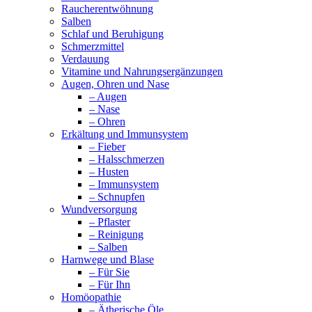
Raucherentwöhnung
Salben
Schlaf und Beruhigung
Schmerzmittel
Verdauung
Vitamine und Nahrungsergänzungen
Augen, Ohren und Nase
– Augen
– Nase
– Ohren
Erkältung und Immunsystem
– Fieber
– Halsschmerzen
– Husten
– Immunsystem
– Schnupfen
Wundversorgung
– Pflaster
– Reinigung
– Salben
Harnwege und Blase
– Für Sie
– Für Ihn
Homöopathie
– Ätherische Öle