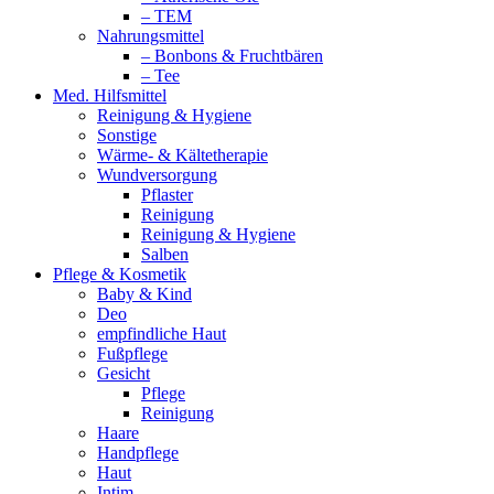
– TEM
Nahrungsmittel
– Bonbons & Fruchtbären
– Tee
Med. Hilfsmittel
Reinigung & Hygiene
Sonstige
Wärme- & Kältetherapie
Wundversorgung
Pflaster
Reinigung
Reinigung & Hygiene
Salben
Pflege & Kosmetik
Baby & Kind
Deo
empfindliche Haut
Fußpflege
Gesicht
Pflege
Reinigung
Haare
Handpflege
Haut
Intim