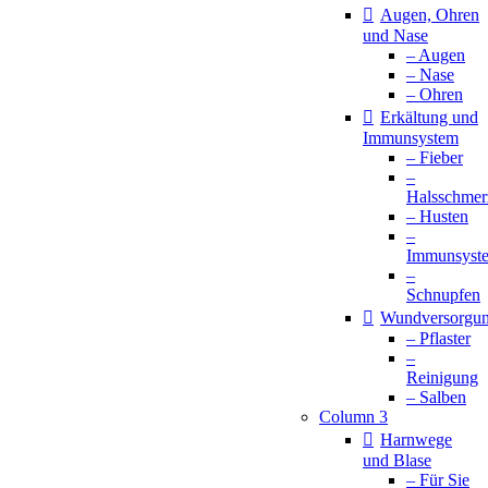
Augen, Ohren
und Nase
– Augen
– Nase
– Ohren
Erkältung und
Immunsystem
– Fieber
–
Halsschmer
– Husten
–
Immunsyst
–
Schnupfen
Wundversorgu
– Pflaster
–
Reinigung
– Salben
Column 3
Harnwege
und Blase
– Für Sie