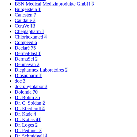
BSN Medical Medizinprodukte GmbH
3
Burgerstein
1
Canesten
7
Caudalie
3
CeraVe
13
Cheplapharm
1
Chlorhexamed
4
Compeed
6
Declaré
75
DermaPlast
1
DermaSel
2
Deumavan
2
Diepharmex Laboratoires
2
Diosapharm
1
doc
3
doc phytolabor
3
Dolomia
70
Dr. Böhm
35
Dr. C. Soldan
2
Dr. Eberhardt
4
Dr. Kade
4
Dr. Kottas
41
Dr. Loges
2
Dr. Peithner
3
Dr. Schmidgall
4