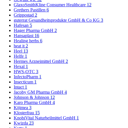
GlaxoSmithKline Consumer Healthcare
12
Grethers Pastillen
6
Grippostad
2
guterrat Gesundheitsprodukte GmbH & Co KG
3
Hafesan
5
Hager Pharma GmbH
2
Hansaplast
16
Healing herbs
6
heat it
2
Heel
13
Helfe
1
Hermes Arzneimittel GmbH
2
Hexal
1
HWS-OTC
3
InfectoPharm
1
Insecticum
1
Intact
1
Jacoby GM Pharma GmbH
4
Johnson & Johnson
12
Karo Pharma GmbH
4
Kijimea
3
Klosterfrau
15
KnobiVital Naturheilmittel GmbH
1
Kwizda
23