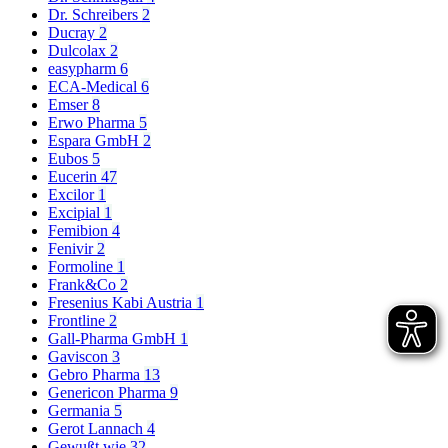
Dr. Schreibers
2
Ducray
2
Dulcolax
2
easypharm
6
ECA-Medical
6
Emser
8
Erwo Pharma
5
Espara GmbH
2
Eubos
5
Eucerin
47
Excilor
1
Excipial
1
Femibion
4
Fenivir
2
Formoline
1
Frank&Co
2
Fresenius Kabi Austria
1
Frontline
2
Gall-Pharma GmbH
1
Gaviscon
3
Gebro Pharma
13
Genericon Pharma
9
Germania
5
Gerot Lannach
4
Gewußt wie
32