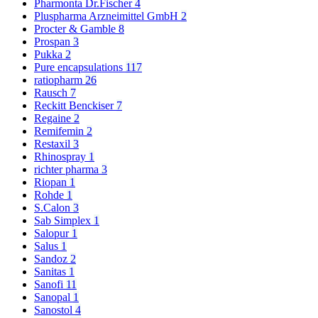
Pharmonta Dr.Fischer
4
Pluspharma Arzneimittel GmbH
2
Procter & Gamble
8
Prospan
3
Pukka
2
Pure encapsulations
117
ratiopharm
26
Rausch
7
Reckitt Benckiser
7
Regaine
2
Remifemin
2
Restaxil
3
Rhinospray
1
richter pharma
3
Riopan
1
Rohde
1
S.Calon
3
Sab Simplex
1
Salopur
1
Salus
1
Sandoz
2
Sanitas
1
Sanofi
11
Sanopal
1
Sanostol
4