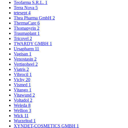
Teofarma S.R.L.
1
Terra Nova
5
tetesept
4
Thea Pharma GmbH
2
ThermaCare
6
Thomapyrin
2
Traumaplant
1
Tricovel
2
TWARDY GMBH
1
Ursapharm
11
Vagisan
1
Venostasin
2
Vertigoheel
2
Viatris
2
Vibrocil
1
Vichy
20
Vismed
1
Vitango
1
Vitawund
2
Voltadol
2
Weleda
8
Wellion
3
Wick
11
Wurzeltod
1
XYNDET-COSMETICS GMBH
1