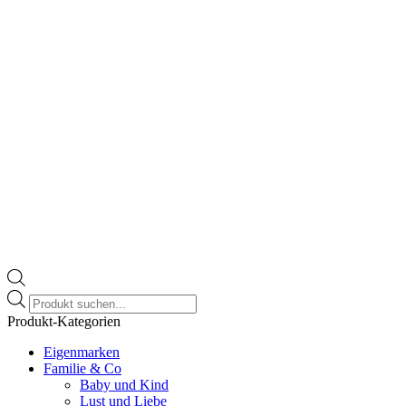
gewählt
werden
Products
search
Produkt-Kategorien
Eigenmarken
Familie & Co
Baby und Kind
Lust und Liebe