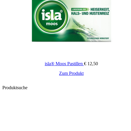
isla® Moos Pastillen
€
12,50
Dieses
Zum Produkt
Produkt
weist
Produktsuche
mehrere
Varianten
auf.
Die
Optionen
können
auf
der
Produktseite