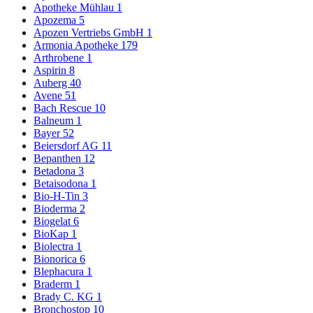
Apotheke Mühlau
1
Apozema
5
Apozen Vertriebs GmbH
1
Armonia Apotheke
179
Arthrobene
1
Aspirin
8
Auberg
40
Avene
51
Bach Rescue
10
Balneum
1
Bayer
52
Beiersdorf AG
11
Bepanthen
12
Betadona
3
Betaisodona
1
Bio-H-Tin
3
Bioderma
2
Biogelat
6
BioKap
1
Biolectra
1
Bionorica
6
Blephacura
1
Braderm
1
Brady C. KG
1
Bronchostop
10