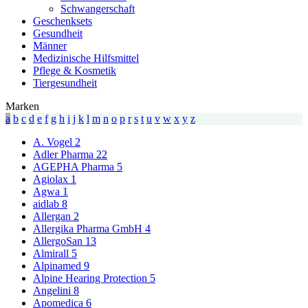
Schwangerschaft
Geschenksets
Gesundheit
Männer
Medizinische Hilfsmittel
Pflege & Kosmetik
Tiergesundheit
Marken
a
b
c
d
e
f
g
h
i
j
k
l
m
n
o
p
r
s
t
u
v
w
x
y
z
A. Vogel
2
Adler Pharma
22
AGEPHA Pharma
5
Agiolax
1
Agwa
1
aidlab
8
Allergan
2
Allergika Pharma GmbH
4
AllergoSan
13
Almirall
5
Alpinamed
9
Alpine Hearing Protection
5
Angelini
8
Apomedica
6