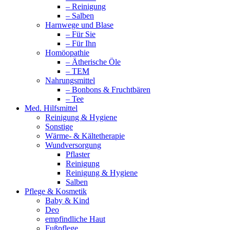
– Reinigung
– Salben
Harnwege und Blase
– Für Sie
– Für Ihn
Homöopathie
– Ätherische Öle
– TEM
Nahrungsmittel
– Bonbons & Fruchtbären
– Tee
Med. Hilfsmittel
Reinigung & Hygiene
Sonstige
Wärme- & Kältetherapie
Wundversorgung
Pflaster
Reinigung
Reinigung & Hygiene
Salben
Pflege & Kosmetik
Baby & Kind
Deo
empfindliche Haut
Fußpflege