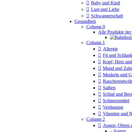
Baby und Kind
Lust und Liebe
Schwangerschaft
Gesundheit
Column 0
Alle Produkte der
Column 1
Allergie
Fit und Schlan
Kopf, Herz und
Mund und Zah
Muskeln und G
Raucherentwö
Salben
Schlaf und Ber
Schmerzmittel
Verdauung
Vitamine und 
Column 2
Augen, Ohren 
– Augen