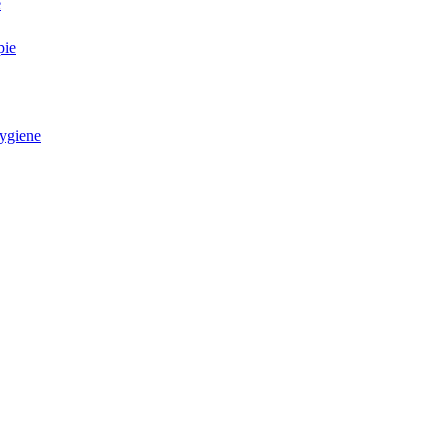
e
pie
ygiene