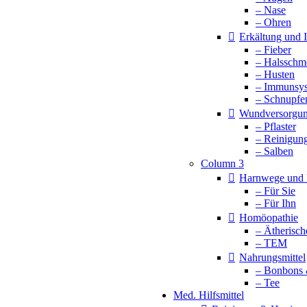
– Nase
– Ohren
Erkältung und
– Fieber
– Halsschm
– Husten
– Immunsy
– Schnupfe
Wundversorgu
– Pflaster
– Reinigun
– Salben
Column 3
Harnwege und 
– Für Sie
– Für Ihn
Homöopathie
– Ätherisch
– TEM
Nahrungsmittel
– Bonbons 
– Tee
Med. Hilfsmittel