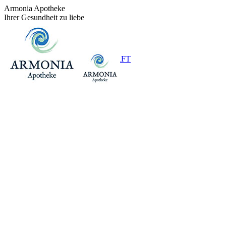
Zum
Armonia Apotheke
Inhalt
Ihrer Gesundheit zu liebe
springen
+43 (0)1 / 48 624 14
BEREITSCHAFT