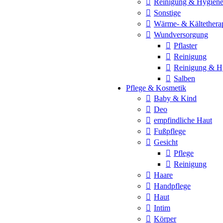
Reinigung & Hygien
Sonstige
Wärme- & Kältethera
Wundversorgung
Pflaster
Reinigung
Reinigung & H
Salben
Pflege & Kosmetik
Baby & Kind
Deo
empfindliche Haut
Fußpflege
Gesicht
Pflege
Reinigung
Haare
Handpflege
Haut
Intim
Körper