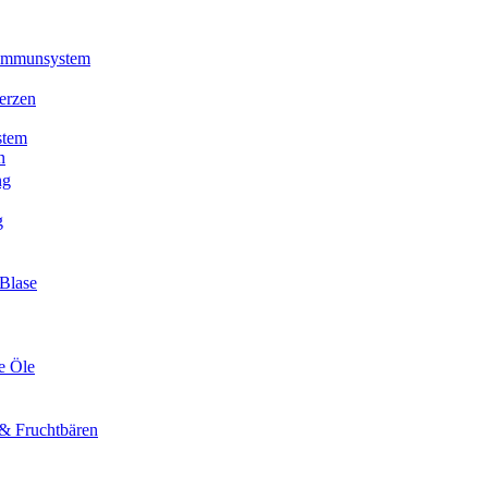
 Immunsystem
erzen
stem
n
ng
g
Blase
e Öle
& Fruchtbären