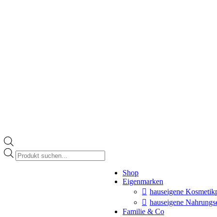
Products
search
Instagram
Shop
page
Eigenmarken
opens
in
hauseigene Kosmetik
new
hauseigene Nahrungs
window
Familie & Co