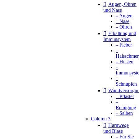
Augen, Ohren
und Nase
– Augen
– Nase
– Ohren
Erkältung und
Immunsystem
– Fieber
–
Halsschmer
– Husten
–
Immunsyst
–
Schnupfen
Wundversorgu
– Pflaster
–
Reinigung
– Salben
Column 3
Harnwege
und Blase
– Für Sie