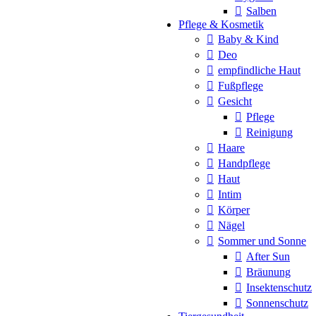
Salben
Pflege & Kosmetik
Baby & Kind
Deo
empfindliche Haut
Fußpflege
Gesicht
Pflege
Reinigung
Haare
Handpflege
Haut
Intim
Körper
Nägel
Sommer und Sonne
After Sun
Bräunung
Insektenschutz
Sonnenschutz