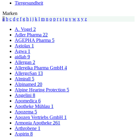
Tiergesundheit
Marken
a
b
c
d
e
f
g
h
i
j
k
l
m
n
o
p
r
s
t
u
v
w
x
y
z
A. Vogel
2
Adler Pharma
22
AGEPHA Pharma
5
Agiolax
1
Agwa
1
aidlab
9
Allergan
2
Allergika Pharma GmbH
4
AllergoSan
13
Almirall
5
Alpinamed
20
Alpine Hearing Protection
5
Angelini
8
Apomedica
6
Apotheke Mühlau
1
Apozema
5
Apozen Vertriebs GmbH
1
Armonia Apotheke
261
Arthrobene
1
Aspirin
8