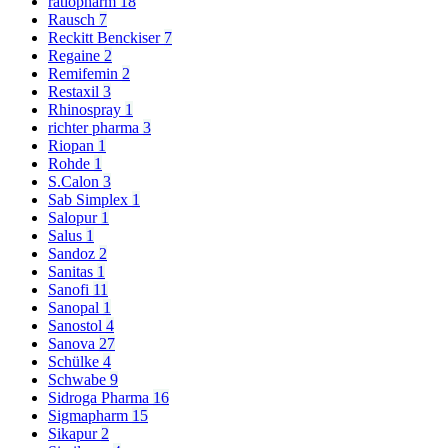
ratiopharm
18
Rausch
7
Reckitt Benckiser
7
Regaine
2
Remifemin
2
Restaxil
3
Rhinospray
1
richter pharma
3
Riopan
1
Rohde
1
S.Calon
3
Sab Simplex
1
Salopur
1
Salus
1
Sandoz
2
Sanitas
1
Sanofi
11
Sanopal
1
Sanostol
4
Sanova
27
Schülke
4
Schwabe
9
Sidroga Pharma
16
Sigmapharm
15
Sikapur
2