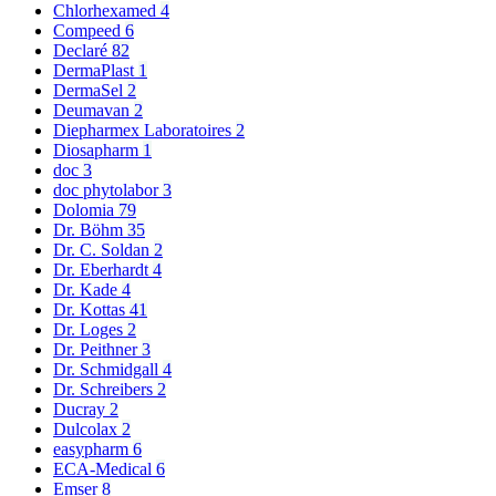
Chlorhexamed
4
Compeed
6
Declaré
82
DermaPlast
1
DermaSel
2
Deumavan
2
Diepharmex Laboratoires
2
Diosapharm
1
doc
3
doc phytolabor
3
Dolomia
79
Dr. Böhm
35
Dr. C. Soldan
2
Dr. Eberhardt
4
Dr. Kade
4
Dr. Kottas
41
Dr. Loges
2
Dr. Peithner
3
Dr. Schmidgall
4
Dr. Schreibers
2
Ducray
2
Dulcolax
2
easypharm
6
ECA-Medical
6
Emser
8