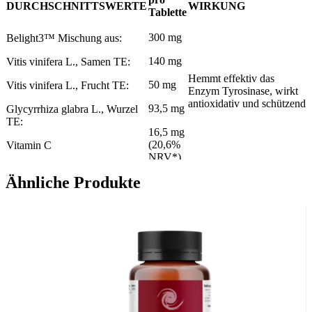
​DURCHSCHNITTSWERTE
​WIRKUNG
Tablette
​300 mg
​Belight3™ Mischung aus:
140 mg
Vitis vinifera L., Samen TE:
​Hemmt effektiv das
50 mg
Vitis vinifera L., Frucht TE:
Enzym Tyrosinase, wirkt
antioxidativ und schützend
93,5 mg
Glycyrrhiza glabra L., Wurzel
TE:
16,5 mg
(20,6%
Vitamin C
NRV*)
Ähnliche Produkte
​Wirkt antioxidativ,
entzündungshemmend
​18 mg
und bietet eine
​Niacin
(112,5%
Schutzfunktion gegenüber
NRV*)
UVA/UVB-Strahlen und
Luftverschmutzung
​* NRV = Referenzmengen für die tägliche Zufuhr von Vitaminen
und Mineralstoffen (Erwachsene) gemäß Verordnung (EU) Nr.
1169/2011.