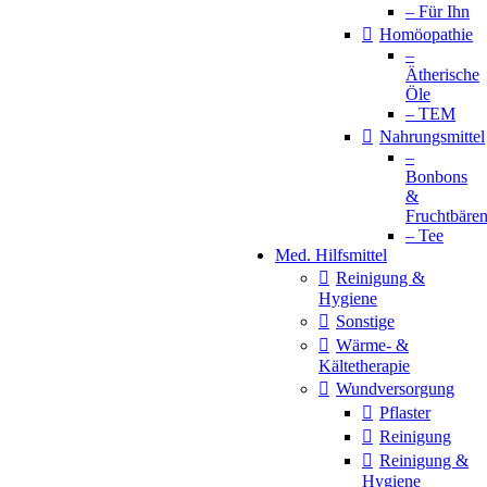
– Für Ihn
Homöopathie
–
Ätherische
Öle
– TEM
Nahrungsmittel
–
Bonbons
&
Fruchtbäre
– Tee
Med. Hilfsmittel
Reinigung &
Hygiene
Sonstige
Wärme- &
Kältetherapie
Wundversorgung
Pflaster
Reinigung
Reinigung &
Hygiene