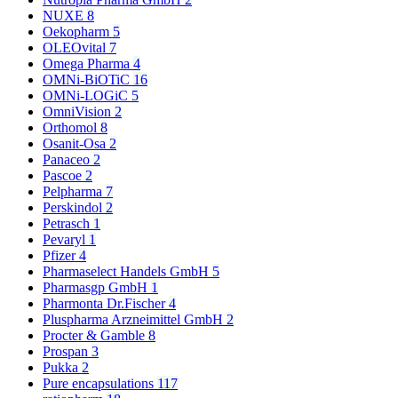
NUXE
8
Oekopharm
5
OLEOvital
7
Omega Pharma
4
OMNi-BiOTiC
16
OMNi-LOGiC
5
OmniVision
2
Orthomol
8
Osanit-Osa
2
Panaceo
2
Pascoe
2
Pelpharma
7
Perskindol
2
Petrasch
1
Pevaryl
1
Pfizer
4
Pharmaselect Handels GmbH
5
Pharmasgp GmbH
1
Pharmonta Dr.Fischer
4
Pluspharma Arzneimittel GmbH
2
Procter & Gamble
8
Prospan
3
Pukka
2
Pure encapsulations
117