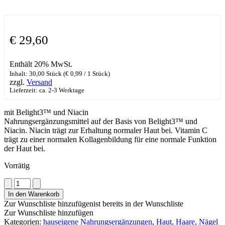
€
29,60
Enthält 20% MwSt.
Inhalt: 30,00 Stück (
€
0,99
/ 1 Stück)
zzgl.
Versand
Lieferzeit: ca. 2-3 Werktage
mit Belight3™ und Niacin
Nahrungsergänzungsmittel auf der Basis von Belight3™ und
Niacin. Niacin trägt zur Erhaltung normaler Haut bei. Vitamin C
trägt zu einer normalen Kollagenbildung für eine normale Funktion
der Haut bei.
Vorrätig
ARMONIA
Skinbalance
In den Warenkorb
Menge
Zur Wunschliste hinzufügen
ist bereits in der Wunschliste
Zur Wunschliste hinzufügen
Kategorien:
hauseigene Nahrungsergänzungen
,
Haut, Haare, Nägel