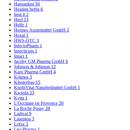
Hansaplast
16
Healing herbs
6
heat it
2
Heel
13
Helfe
1
Hermes Arzneimittel GmbH
2
Hexal
1
HWS-OTC
3
InfectoPharm
1
Insecticum
1
Intact
1
Jacoby GM Pharma GmbH
6
Johnson & Johnson
12
Karo Pharma GmbH
4
Kijimea
3
Klosterfrau
15
KnobiVital Naturheilmittel GmbH
1
Kwizda
23
Kytta
1
L'Occitane en Provence
26
La Roche Posay
28
Ladival
9
Lasepton
3
Lefax
2
Leo Pharma
1