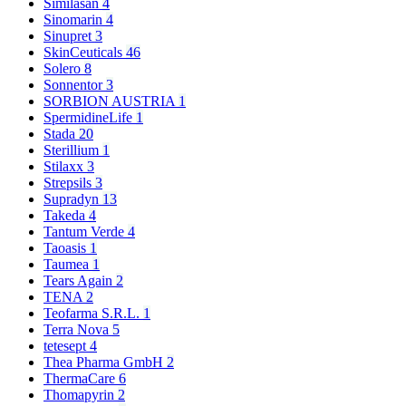
Similasan
4
Sinomarin
4
Sinupret
3
SkinCeuticals
46
Solero
8
Sonnentor
3
SORBION AUSTRIA
1
SpermidineLife
1
Stada
20
Sterillium
1
Stilaxx
3
Strepsils
3
Supradyn
13
Takeda
4
Tantum Verde
4
Taoasis
1
Taumea
1
Tears Again
2
TENA
2
Teofarma S.R.L.
1
Terra Nova
5
tetesept
4
Thea Pharma GmbH
2
ThermaCare
6
Thomapyrin
2