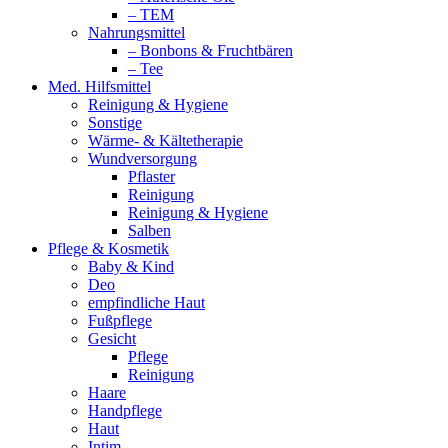
– TEM
Nahrungsmittel
– Bonbons & Fruchtbären
– Tee
Med. Hilfsmittel
Reinigung & Hygiene
Sonstige
Wärme- & Kältetherapie
Wundversorgung
Pflaster
Reinigung
Reinigung & Hygiene
Salben
Pflege & Kosmetik
Baby & Kind
Deo
empfindliche Haut
Fußpflege
Gesicht
Pflege
Reinigung
Haare
Handpflege
Haut
Intim