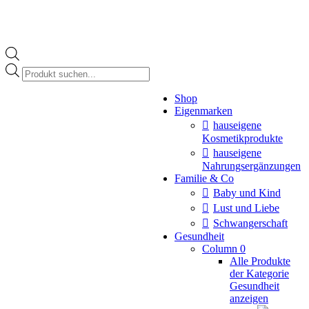
Products
search
Instagram
Shop
page
Eigenmarken
opens
in
hauseigene
new
Kosmetikprodukte
window
hauseigene
Nahrungsergänzungen
Familie & Co
Baby und Kind
Lust und Liebe
Schwangerschaft
Gesundheit
Column 0
Alle Produkte
der Kategorie
Gesundheit
anzeigen