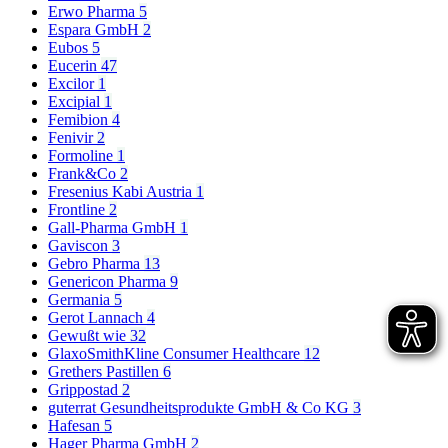
Erwo Pharma
5
Espara GmbH
2
Eubos
5
Eucerin
47
Excilor
1
Excipial
1
Femibion
4
Fenivir
2
Formoline
1
Frank&Co
2
Fresenius Kabi Austria
1
Frontline
2
Gall-Pharma GmbH
1
Gaviscon
3
Gebro Pharma
13
Genericon Pharma
9
Germania
5
Gerot Lannach
4
Gewußt wie
32
GlaxoSmithKline Consumer Healthcare
12
Grethers Pastillen
6
Grippostad
2
guterrat Gesundheitsprodukte GmbH & Co KG
3
Hafesan
5
Hager Pharma GmbH
2