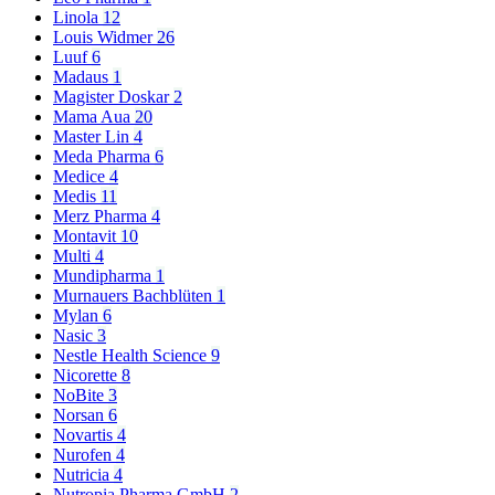
Linola
12
Louis Widmer
26
Luuf
6
Madaus
1
Magister Doskar
2
Mama Aua
20
Master Lin
4
Meda Pharma
6
Medice
4
Medis
11
Merz Pharma
4
Montavit
10
Multi
4
Mundipharma
1
Murnauers Bachblüten
1
Mylan
6
Nasic
3
Nestle Health Science
9
Nicorette
8
NoBite
3
Norsan
6
Novartis
4
Nurofen
4
Nutricia
4
Nutropia Pharma GmbH
2