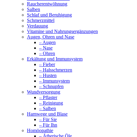
Raucherentwöhnung
Salben
Schlaf und Beruhigung
Schmerzmittel
Verdauung
Vitamine und Nahrungsergänzungen
Augen, Ohren und Nase
– Augen
– Nase
– Ohren
Erkältung und Immunsystem
– Fieber
– Halsschmerzen
– Husten
– Immunsystem
– Schnupfen
Wundversorgung
– Pflaster
– Reinigung
– Salben
Harnwege und Blase
– Für Sie
– Für Ihn
Homöopathie
– Ätherische Öle