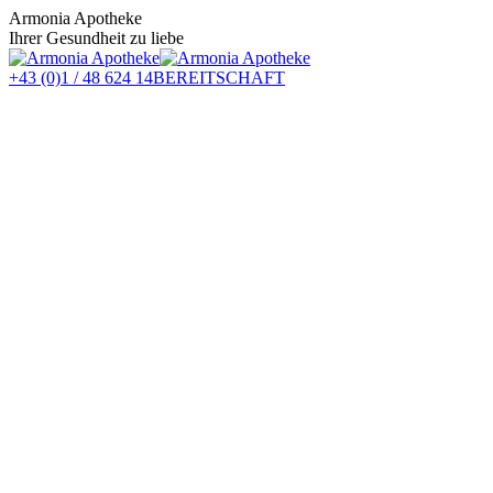
Zum
Armonia Apotheke
Inhalt
Ihrer Gesundheit zu liebe
springen
+43 (0)1 / 48 624 14
BEREITSCHAFT