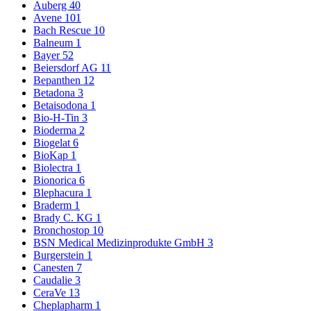
Auberg
40
Avene
101
Bach Rescue
10
Balneum
1
Bayer
52
Beiersdorf AG
11
Bepanthen
12
Betadona
3
Betaisodona
1
Bio-H-Tin
3
Bioderma
2
Biogelat
6
BioKap
1
Biolectra
1
Bionorica
6
Blephacura
1
Braderm
1
Brady C. KG
1
Bronchostop
10
BSN Medical Medizinprodukte GmbH
3
Burgerstein
1
Canesten
7
Caudalie
3
CeraVe
13
Cheplapharm
1