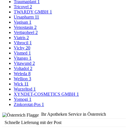
Traumaplant
1
Tricovel
2
TWARDY GMBH
1
Ursapharm
11
Vagisan
1
Venostasin
2
Vertigoheel
2
Viatris
2
Vibrocil
1
Vichy
20
Vismed
1
Vitango
1
Vitawund
2
Voltadol
2
Weleda
8
Wellion
3
Wick
11
Wurzeltod
1
XYNDET-COSMETICS GMBH
1
Yomogi
1
Zinkorotat-Pos
1
Ihr Apotheken Service in Österreich
Schnelle Lieferung mit der Post