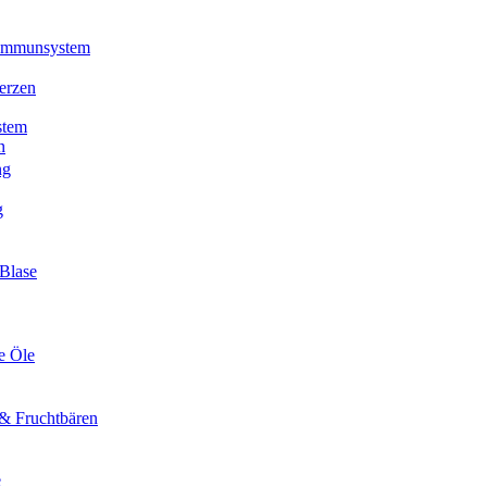
 Immunsystem
erzen
stem
n
ng
g
Blase
e Öle
& Fruchtbären
e