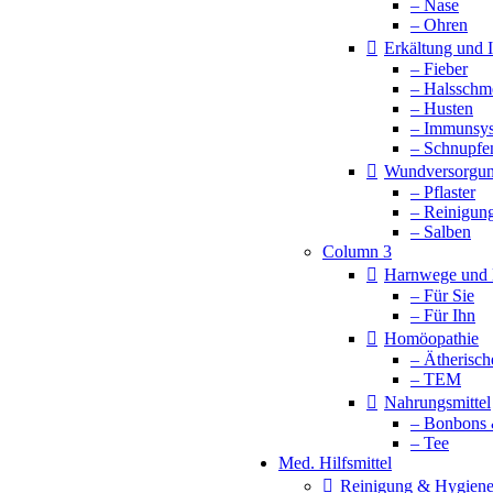
– Nase
– Ohren
Erkältung und
– Fieber
– Halsschm
– Husten
– Immunsy
– Schnupfe
Wundversorgu
– Pflaster
– Reinigun
– Salben
Column 3
Harnwege und 
– Für Sie
– Für Ihn
Homöopathie
– Ätherisch
– TEM
Nahrungsmittel
– Bonbons 
– Tee
Med. Hilfsmittel
Reinigung & Hygien