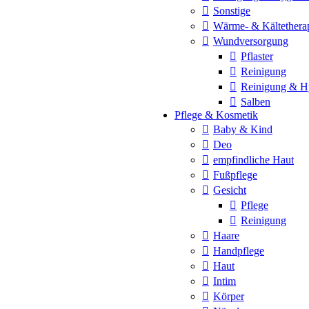
Sonstige
Wärme- & Kältethera
Wundversorgung
Pflaster
Reinigung
Reinigung & H
Salben
Pflege & Kosmetik
Baby & Kind
Deo
empfindliche Haut
Fußpflege
Gesicht
Pflege
Reinigung
Haare
Handpflege
Haut
Intim
Körper