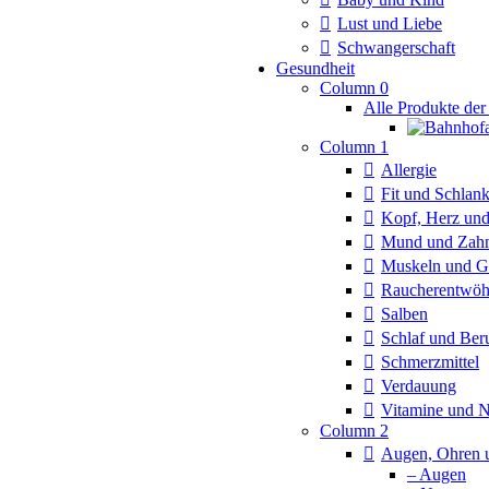
Lust und Liebe
Schwangerschaft
Gesundheit
Column 0
Alle Produkte der
Column 1
Allergie
Fit und Schlan
Kopf, Herz und
Mund und Zah
Muskeln und G
Raucherentwö
Salben
Schlaf und Ber
Schmerzmittel
Verdauung
Vitamine und 
Column 2
Augen, Ohren 
– Augen