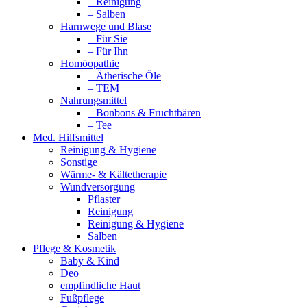
– Reinigung
– Salben
Harnwege und Blase
– Für Sie
– Für Ihn
Homöopathie
– Ätherische Öle
– TEM
Nahrungsmittel
– Bonbons & Fruchtbären
– Tee
Med. Hilfsmittel
Reinigung & Hygiene
Sonstige
Wärme- & Kältetherapie
Wundversorgung
Pflaster
Reinigung
Reinigung & Hygiene
Salben
Pflege & Kosmetik
Baby & Kind
Deo
empfindliche Haut
Fußpflege