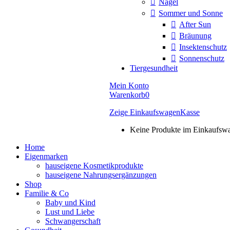
Nägel
Sommer und Sonne
After Sun
Bräunung
Insektenschutz
Sonnenschutz
Tiergesundheit
Mein Konto
Warenkorb
0
Zeige Einkaufswagen
Kasse
Keine Produkte im Einkaufsw
Home
Eigenmarken
hauseigene Kosmetikprodukte
hauseigene Nahrungsergänzungen
Shop
Familie & Co
Baby und Kind
Lust und Liebe
Schwangerschaft