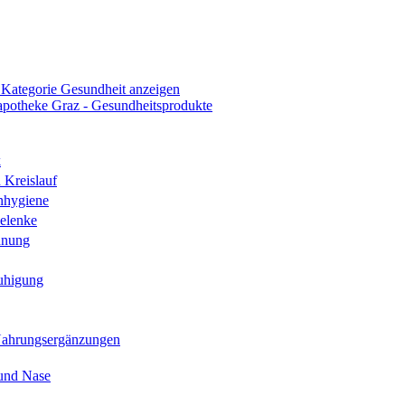
 Kategorie Gesundheit anzeigen
k
 Kreislauf
nhygiene
elenke
hnung
uhigung
Nahrungsergänzungen
und Nase