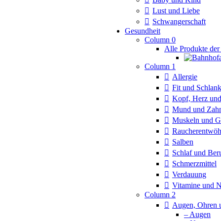
Lust und Liebe
Schwangerschaft
Gesundheit
Column 0
Alle Produkte der
Column 1
Allergie
Fit und Schlan
Kopf, Herz und
Mund und Zah
Muskeln und G
Raucherentwö
Salben
Schlaf und Ber
Schmerzmittel
Verdauung
Vitamine und 
Column 2
Augen, Ohren 
– Augen