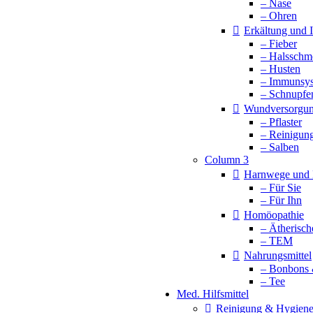
– Nase
– Ohren
Erkältung und
– Fieber
– Halsschm
– Husten
– Immunsy
– Schnupfe
Wundversorgu
– Pflaster
– Reinigun
– Salben
Column 3
Harnwege und 
– Für Sie
– Für Ihn
Homöopathie
– Ätherisch
– TEM
Nahrungsmittel
– Bonbons 
– Tee
Med. Hilfsmittel
Reinigung & Hygien