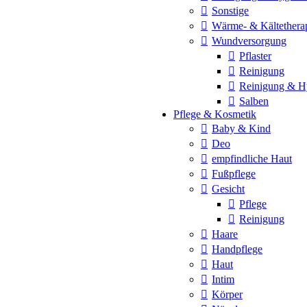
Sonstige
Wärme- & Kältethera
Wundversorgung
Pflaster
Reinigung
Reinigung & H
Salben
Pflege & Kosmetik
Baby & Kind
Deo
empfindliche Haut
Fußpflege
Gesicht
Pflege
Reinigung
Haare
Handpflege
Haut
Intim
Körper