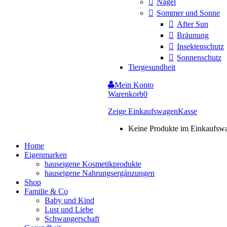
Nägel
Sommer und Sonne
After Sun
Bräunung
Insektenschutz
Sonnenschutz
Tiergesundheit
Mein Konto
Warenkorb
0
Zeige Einkaufswagen
Kasse
Keine Produkte im Einkaufsw
Home
Eigenmarken
hauseigene Kosmetikprodukte
hauseigene Nahrungsergänzungen
Shop
Familie & Co
Baby und Kind
Lust und Liebe
Schwangerschaft