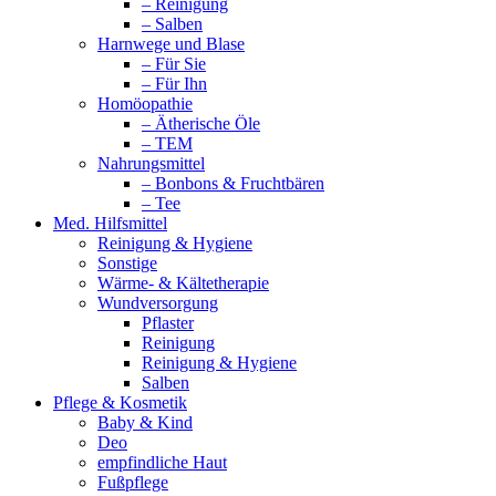
– Reinigung
– Salben
Harnwege und Blase
– Für Sie
– Für Ihn
Homöopathie
– Ätherische Öle
– TEM
Nahrungsmittel
– Bonbons & Fruchtbären
– Tee
Med. Hilfsmittel
Reinigung & Hygiene
Sonstige
Wärme- & Kältetherapie
Wundversorgung
Pflaster
Reinigung
Reinigung & Hygiene
Salben
Pflege & Kosmetik
Baby & Kind
Deo
empfindliche Haut
Fußpflege