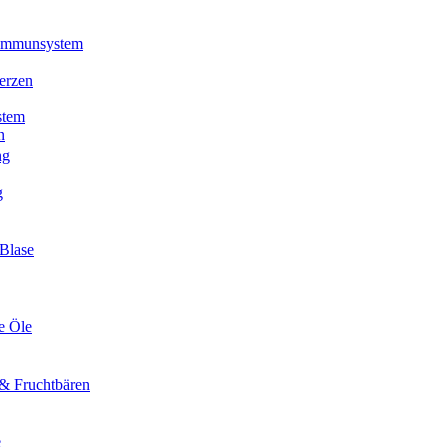
 Immunsystem
erzen
stem
n
ng
g
Blase
e Öle
& Fruchtbären
e