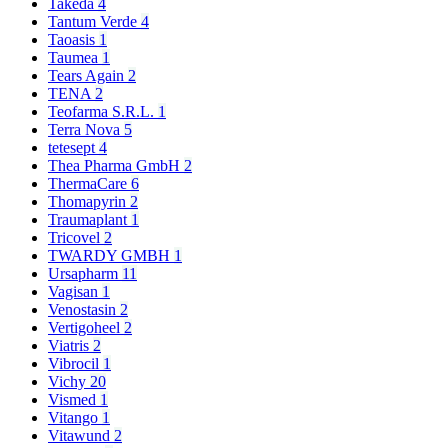
Takeda
4
Tantum Verde
4
Taoasis
1
Taumea
1
Tears Again
2
TENA
2
Teofarma S.R.L.
1
Terra Nova
5
tetesept
4
Thea Pharma GmbH
2
ThermaCare
6
Thomapyrin
2
Traumaplant
1
Tricovel
2
TWARDY GMBH
1
Ursapharm
11
Vagisan
1
Venostasin
2
Vertigoheel
2
Viatris
2
Vibrocil
1
Vichy
20
Vismed
1
Vitango
1
Vitawund
2