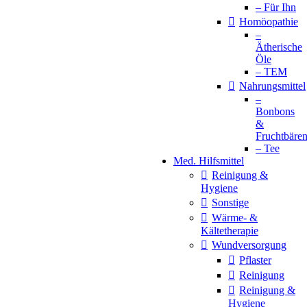
– Für Ihn
Homöopathie
–
Ätherische
Öle
– TEM
Nahrungsmittel
–
Bonbons
&
Fruchtbäre
– Tee
Med. Hilfsmittel
Reinigung &
Hygiene
Sonstige
Wärme- &
Kältetherapie
Wundversorgung
Pflaster
Reinigung
Reinigung &
Hygiene