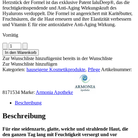
Herzstück der Formel ist das exklusive Patent IaluDeep®, das die
feuchtigkeitsspendende und Anti-Aging Wirkungskraft des
Hyalurons verdoppelt. Die Formel ist angereichert mit Karitébutter,
Fruchtsäuren, die die Haut erneuern und ihre Elastizität verbessern
und Vitamin E für eine antioxidative Anti-Aging Wirkung.
Vorrätig
ARMONIA
Hyaluron
In den Warenkorb
Feuchtigkeitsspendende
Zur Wunschliste hinzufügen
ist bereits in der Wunschliste
Creme
Zur Wunschliste hinzufügen
mit
Kategorien:
hauseigene Kosmetikprodukte
,
Pflege
Artikelnummer:
Omega
6
Menge
8171534
Marke:
Armonia Apotheke
Beschreibung
Beschreibung
Für eine seidenzarte, glatte, weiche und strahlende Haut, die
den ganzen Tag lang mit Feuchtigkeit versorgt und vor