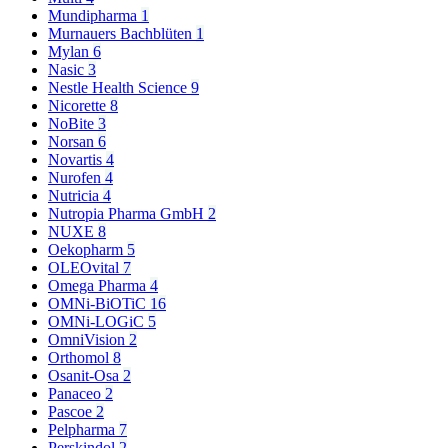
Mundipharma
1
Murnauers Bachblüten
1
Mylan
6
Nasic
3
Nestle Health Science
9
Nicorette
8
NoBite
3
Norsan
6
Novartis
4
Nurofen
4
Nutricia
4
Nutropia Pharma GmbH
2
NUXE
8
Oekopharm
5
OLEOvital
7
Omega Pharma
4
OMNi-BiOTiC
16
OMNi-LOGiC
5
OmniVision
2
Orthomol
8
Osanit-Osa
2
Panaceo
2
Pascoe
2
Pelpharma
7
Perskindol
2