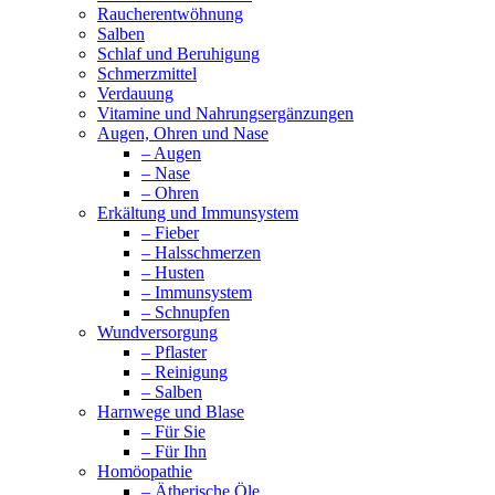
Raucherentwöhnung
Salben
Schlaf und Beruhigung
Schmerzmittel
Verdauung
Vitamine und Nahrungsergänzungen
Augen, Ohren und Nase
– Augen
– Nase
– Ohren
Erkältung und Immunsystem
– Fieber
– Halsschmerzen
– Husten
– Immunsystem
– Schnupfen
Wundversorgung
– Pflaster
– Reinigung
– Salben
Harnwege und Blase
– Für Sie
– Für Ihn
Homöopathie
– Ätherische Öle