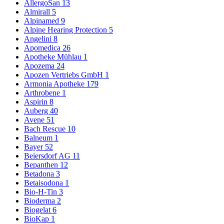
AllergoSan
13
Almirall
5
Alpinamed
9
Alpine Hearing Protection
5
Angelini
8
Apomedica
26
Apotheke Mühlau
1
Apozema
24
Apozen Vertriebs GmbH
1
Armonia Apotheke
179
Arthrobene
1
Aspirin
8
Auberg
40
Avene
51
Bach Rescue
10
Balneum
1
Bayer
52
Beiersdorf AG
11
Bepanthen
12
Betadona
3
Betaisodona
1
Bio-H-Tin
3
Bioderma
2
Biogelat
6
BioKap
1