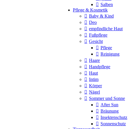
Salben
Pflege & Kosmetik
Baby & Kind
Deo
empfindliche Haut
Fußpflege
Gesicht
Pflege
Reinigung
Haare
Handpflege
Haut
Intim
Körper
Nägel
Sommer und Sonne
After Sun
Bräunung
Insektenschutz
Sonnenschutz