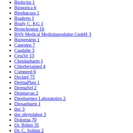
Biolectra
1
Bionorica
6
Blephacura
1
Braderm
1
Brady C. KG
1
Bronchostop
10
BSN Medical Medizinprodukte GmbH
3
Burgerstein
1
Canesten
7
Caudalie
3
CeraVe
13
Cheplapharm
1
Chlorhexamed
4
Compeed
6
Declaré
75
DermaPlast
1
DermaSel
2
Deumavan
2
Diepharmex Laboratoires
2
Diosapharm
1
doc
3
doc phytolabor
3
Dolomia
70
Dr. Böhm
35
Dr. C. Soldan
2