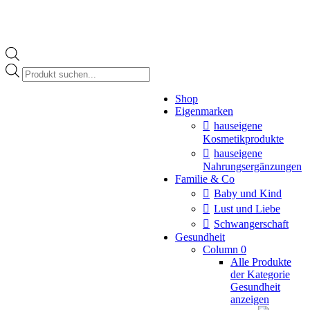
Products
search
Instagram
Shop
page
Eigenmarken
opens
in
hauseigene
new
Kosmetikprodukte
window
hauseigene
Nahrungsergänzungen
Familie & Co
Baby und Kind
Lust und Liebe
Schwangerschaft
Gesundheit
Column 0
Alle Produkte
der Kategorie
Gesundheit
anzeigen