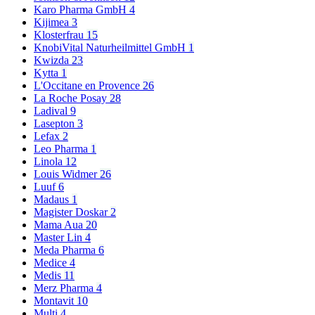
Karo Pharma GmbH
4
Kijimea
3
Klosterfrau
15
KnobiVital Naturheilmittel GmbH
1
Kwizda
23
Kytta
1
L'Occitane en Provence
26
La Roche Posay
28
Ladival
9
Lasepton
3
Lefax
2
Leo Pharma
1
Linola
12
Louis Widmer
26
Luuf
6
Madaus
1
Magister Doskar
2
Mama Aua
20
Master Lin
4
Meda Pharma
6
Medice
4
Medis
11
Merz Pharma
4
Montavit
10
Multi
4