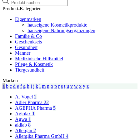
Products
search
Produkt-Kategorien
Eigenmarken
hauseigene Kosmetikprodukte
hauseigene Nahrungsergänzungen
Familie & Co
Geschenksets
Gesundheit
Männer
Medizinische Hilfsmittel
Pflege & Kosmetik
Tiergesundheit
Marken
a
b
c
d
e
f
g
h
i
j
k
l
m
n
o
p
r
s
t
u
v
w
x
y
z
A. Vogel
2
Adler Pharma
22
AGEPHA Pharma
5
Agiolax
1
Agwa
1
aidlab
8
Allergan
2
Allergika Pharma GmbH
4