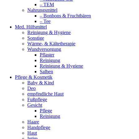
– TEM
Nahrungsmittel
– Bonbons & Fruchtbären
– Tee
Med. Hilfsmittel
Reinigung & Hygiene
Sonstige
Wärme- & Kältetherapie
Wundversorgung
Pflaster
Reinigung
Reinigung & Hygiene
Salben
Pflege & Kosmetik
Baby & Kind
Deo
empfindliche Haut
Fußpflege
Gesicht
Pflege
Reinigung
Haare
Handpflege
Haut
Intim