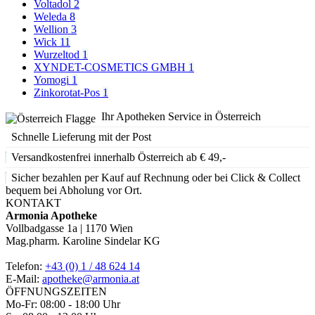
Voltadol
2
Weleda
8
Wellion
3
Wick
11
Wurzeltod
1
XYNDET-COSMETICS GMBH
1
Yomogi
1
Zinkorotat-Pos
1
Ihr Apotheken Service in Österreich
Schnelle Lieferung mit der Post
Versandkostenfrei innerhalb Österreich ab € 49,-
Sicher bezahlen per Kauf auf Rechnung oder bei Click & Collect
bequem bei Abholung vor Ort.
KONTAKT
Armonia Apotheke
Vollbadgasse 1a | 1170 Wien
Mag.pharm. Karoline Sindelar KG
Telefon:
+43 (0) 1 / 48 624 14
E-Mail:
apotheke@armonia.at
ÖFFNUNGSZEITEN
Mo-Fr: 08:00 - 18:00 Uhr