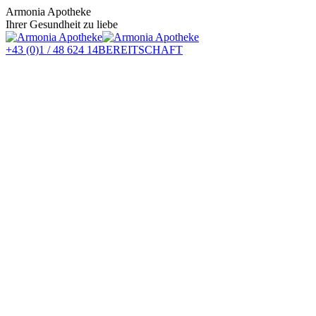
Zum
Armonia Apotheke
Inhalt
Ihrer Gesundheit zu liebe
springen
+43 (0)1 / 48 624 14
BEREITSCHAFT