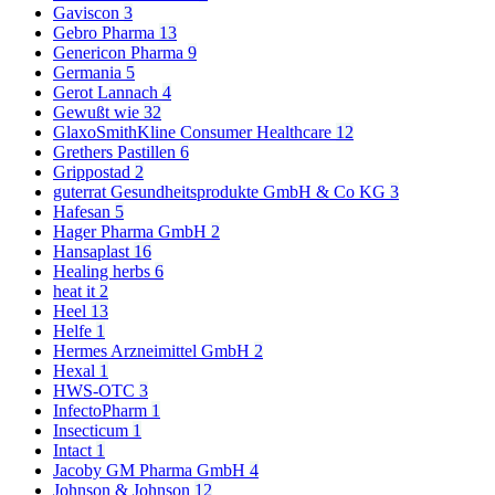
Gaviscon
3
Gebro Pharma
13
Genericon Pharma
9
Germania
5
Gerot Lannach
4
Gewußt wie
32
GlaxoSmithKline Consumer Healthcare
12
Grethers Pastillen
6
Grippostad
2
guterrat Gesundheitsprodukte GmbH & Co KG
3
Hafesan
5
Hager Pharma GmbH
2
Hansaplast
16
Healing herbs
6
heat it
2
Heel
13
Helfe
1
Hermes Arzneimittel GmbH
2
Hexal
1
HWS-OTC
3
InfectoPharm
1
Insecticum
1
Intact
1
Jacoby GM Pharma GmbH
4
Johnson & Johnson
12