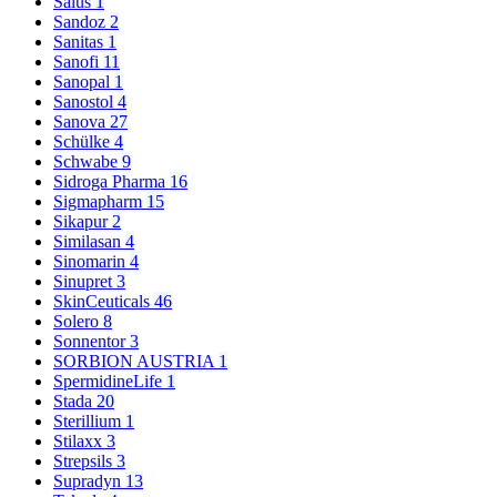
Salus
1
Sandoz
2
Sanitas
1
Sanofi
11
Sanopal
1
Sanostol
4
Sanova
27
Schülke
4
Schwabe
9
Sidroga Pharma
16
Sigmapharm
15
Sikapur
2
Similasan
4
Sinomarin
4
Sinupret
3
SkinCeuticals
46
Solero
8
Sonnentor
3
SORBION AUSTRIA
1
SpermidineLife
1
Stada
20
Sterillium
1
Stilaxx
3
Strepsils
3
Supradyn
13