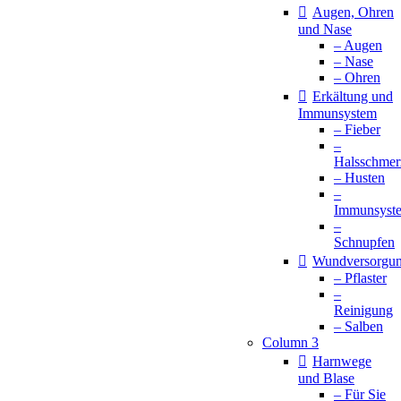
Augen, Ohren
und Nase
– Augen
– Nase
– Ohren
Erkältung und
Immunsystem
– Fieber
–
Halsschmer
– Husten
–
Immunsyst
–
Schnupfen
Wundversorgu
– Pflaster
–
Reinigung
– Salben
Column 3
Harnwege
und Blase
– Für Sie