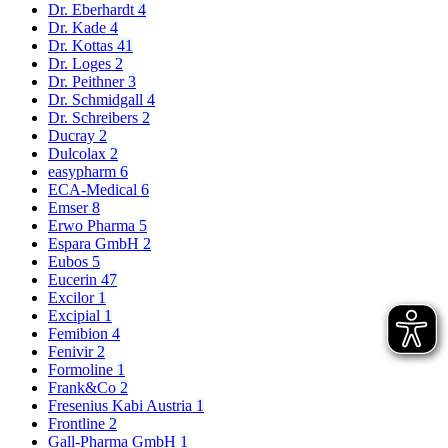
Dr. Eberhardt
4
Dr. Kade
4
Dr. Kottas
41
Dr. Loges
2
Dr. Peithner
3
Dr. Schmidgall
4
Dr. Schreibers
2
Ducray
2
Dulcolax
2
easypharm
6
ECA-Medical
6
Emser
8
Erwo Pharma
5
Espara GmbH
2
Eubos
5
Eucerin
47
Excilor
1
Excipial
1
Femibion
4
Fenivir
2
Formoline
1
Frank&Co
2
Fresenius Kabi Austria
1
Frontline
2
Gall-Pharma GmbH
1