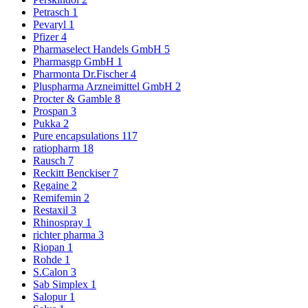
Petrasch
1
Pevaryl
1
Pfizer
4
Pharmaselect Handels GmbH
5
Pharmasgp GmbH
1
Pharmonta Dr.Fischer
4
Pluspharma Arzneimittel GmbH
2
Procter & Gamble
8
Prospan
3
Pukka
2
Pure encapsulations
117
ratiopharm
18
Rausch
7
Reckitt Benckiser
7
Regaine
2
Remifemin
2
Restaxil
3
Rhinospray
1
richter pharma
3
Riopan
1
Rohde
1
S.Calon
3
Sab Simplex
1
Salopur
1