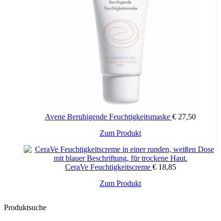
SODIUM HYDROXIDE, TOCOPHEROL, UNDECYLENIC
ACID.
Auf der empfindlichen Haut dermatologisch getestet
Nickel < 0,0001 % (1 ppm)
Parabene < 0,0001 % (1 ppm)
Formuliert, um das Allergierisiko zu minimieren
PAO: 12M
Avene Beruhigende Feuchtigkeitsmaske
€
27,50
Zum Produkt
CeraVe Feuchtigkeitscreme
€
18,85
Dieses
Zum Produkt
Produkt
weist
Produktsuche
mehrere
Varianten