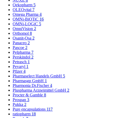
NUXE
8
Oekopharm
5
OLEOvital
7
Omega Pharma
4
OMNi-BiOTiC
16
OMNi-LOGiC
5
OmniVision
2
Orthomol
8
Osanit-Osa
2
Panaceo
2
Pascoe
2
Pelpharma
7
Perskindol
2
Petrasch
1
Pevaryl
1
Pfizer
4
Pharmaselect Handels GmbH
5
Pharmasgp GmbH
1
Pharmonta Dr.Fischer
4
Pluspharma Arzneimittel GmbH
2
Procter & Gamble
8
Prospan
3
Pukka
2
Pure encapsulations
117
ratiopharm
18