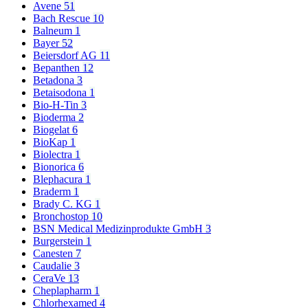
Avene
51
Bach Rescue
10
Balneum
1
Bayer
52
Beiersdorf AG
11
Bepanthen
12
Betadona
3
Betaisodona
1
Bio-H-Tin
3
Bioderma
2
Biogelat
6
BioKap
1
Biolectra
1
Bionorica
6
Blephacura
1
Braderm
1
Brady C. KG
1
Bronchostop
10
BSN Medical Medizinprodukte GmbH
3
Burgerstein
1
Canesten
7
Caudalie
3
CeraVe
13
Cheplapharm
1
Chlorhexamed
4