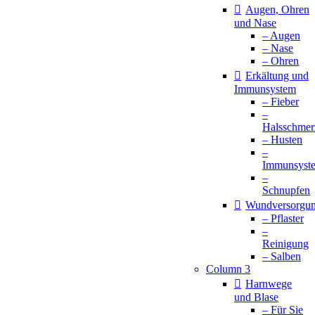
Augen, Ohren
und Nase
– Augen
– Nase
– Ohren
Erkältung und
Immunsystem
– Fieber
–
Halsschmer
– Husten
–
Immunsyst
–
Schnupfen
Wundversorgu
– Pflaster
–
Reinigung
– Salben
Column 3
Harnwege
und Blase
– Für Sie