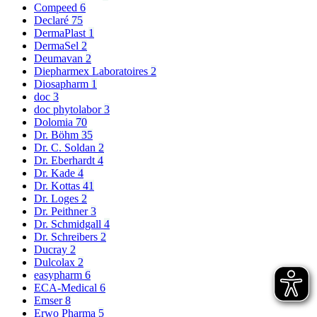
Compeed
6
Declaré
75
DermaPlast
1
DermaSel
2
Deumavan
2
Diepharmex Laboratoires
2
Diosapharm
1
doc
3
doc phytolabor
3
Dolomia
70
Dr. Böhm
35
Dr. C. Soldan
2
Dr. Eberhardt
4
Dr. Kade
4
Dr. Kottas
41
Dr. Loges
2
Dr. Peithner
3
Dr. Schmidgall
4
Dr. Schreibers
2
Ducray
2
Dulcolax
2
easypharm
6
ECA-Medical
6
Emser
8
Erwo Pharma
5