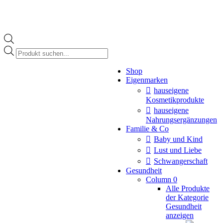
Products
search
Instagram
Shop
page
Eigenmarken
opens
in
hauseigene
new
Kosmetikprodukte
window
hauseigene
Nahrungsergänzungen
Familie & Co
Baby und Kind
Lust und Liebe
Schwangerschaft
Gesundheit
Column 0
Alle Produkte
der Kategorie
Gesundheit
anzeigen