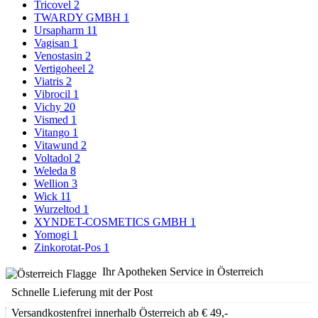
Tricovel
2
TWARDY GMBH
1
Ursapharm
11
Vagisan
1
Venostasin
2
Vertigoheel
2
Viatris
2
Vibrocil
1
Vichy
20
Vismed
1
Vitango
1
Vitawund
2
Voltadol
2
Weleda
8
Wellion
3
Wick
11
Wurzeltod
1
XYNDET-COSMETICS GMBH
1
Yomogi
1
Zinkorotat-Pos
1
Ihr Apotheken Service in Österreich
Schnelle Lieferung mit der Post
Versandkostenfrei innerhalb Österreich ab € 49,-