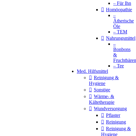
– Für Ihn
Homöopathie
–
Ätherische
Öle
– TEM
Nahrungsmittel
–
Bonbons
&
Fruchtbäre
– Tee
Med. Hilfsmittel
Reinigung &
Hygiene
Sonstige
Wärme- &
Kältetherapie
Wundversorgung
Pflaster
Reinigung
Reinigung &
Hygiene