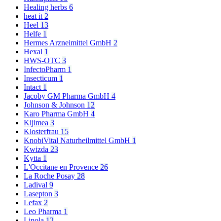
Healing herbs
6
heat it
2
Heel
13
Helfe
1
Hermes Arzneimittel GmbH
2
Hexal
1
HWS-OTC
3
InfectoPharm
1
Insecticum
1
Intact
1
Jacoby GM Pharma GmbH
4
Johnson & Johnson
12
Karo Pharma GmbH
4
Kijimea
3
Klosterfrau
15
KnobiVital Naturheilmittel GmbH
1
Kwizda
23
Kytta
1
L'Occitane en Provence
26
La Roche Posay
28
Ladival
9
Lasepton
3
Lefax
2
Leo Pharma
1
Linola
12