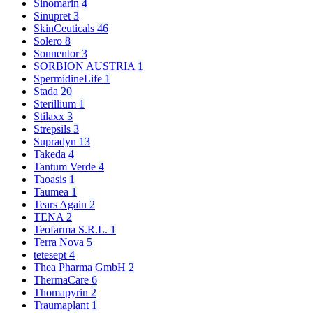
Sinomarin
4
Sinupret
3
SkinCeuticals
46
Solero
8
Sonnentor
3
SORBION AUSTRIA
1
SpermidineLife
1
Stada
20
Sterillium
1
Stilaxx
3
Strepsils
3
Supradyn
13
Takeda
4
Tantum Verde
4
Taoasis
1
Taumea
1
Tears Again
2
TENA
2
Teofarma S.R.L.
1
Terra Nova
5
tetesept
4
Thea Pharma GmbH
2
ThermaCare
6
Thomapyrin
2
Traumaplant
1