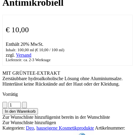
Antimikrobiell
€
10,00
Enthält 20% MwSt.
Inhalt: 100,00 ml (
€
10,00
/ 100 ml)
zzgl.
Versand
Lieferzeit: ca. 2-3 Werktage
MIT GRÜNTEE-EXTRAKT
Zerstäubbare hydroalkoholische Lösung ohne Aluminiumsalze.
Hinterlässt keine Rückstände auf der Haut oder der Kleidung.
Vorrätig
ARMONIA
Deo
In den Warenkorb
Spray
Zur Wunschliste hinzufügen
ist bereits in der Wunschliste
Bioaktiv
Zur Wunschliste hinzufügen
Antimikrobiell
Kategorien:
Deo
,
hauseigene Kosmetikprodukte
Artikelnummer:
Menge