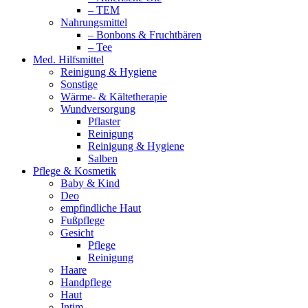
– TEM
Nahrungsmittel
– Bonbons & Fruchtbären
– Tee
Med. Hilfsmittel
Reinigung & Hygiene
Sonstige
Wärme- & Kältetherapie
Wundversorgung
Pflaster
Reinigung
Reinigung & Hygiene
Salben
Pflege & Kosmetik
Baby & Kind
Deo
empfindliche Haut
Fußpflege
Gesicht
Pflege
Reinigung
Haare
Handpflege
Haut
Intim