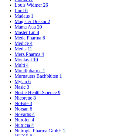
Louis Widmer
26
Luuf
6
Madaus
1
Magister Doskar
2
Mama Aua
20
Master Lin
4
Meda Pharma
6
Medice
4
Medis
11
Merz Pharma
4
Montavit
10
Multi
4
Mundipharma
1
Murnauers Bachblüten
1
Mylan
6
Nasic
3
Nestle Health Science
9
Nicorette
8
NoBite
3
Norsan
6
Novartis
4
Nurofen
4
Nutricia
4
Nutropia Pharma GmbH
2