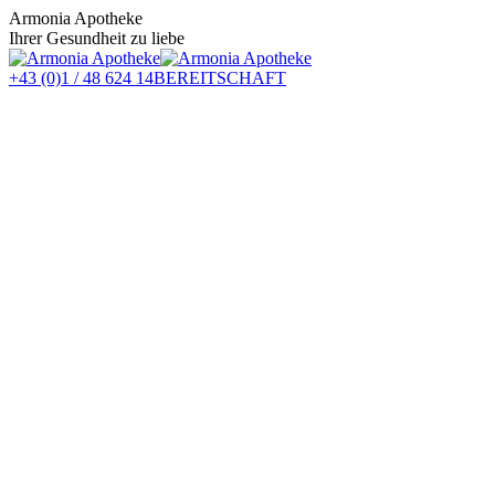
Zum
Armonia Apotheke
Inhalt
Ihrer Gesundheit zu liebe
springen
+43 (0)1 / 48 624 14
BEREITSCHAFT