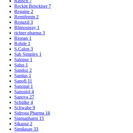
Rausch
7
Reckitt Benckiser
7
Regaine
2
Remifemin
2
Restaxil
3
Rhinospray
1
richter pharma
3
Riopan
1
Rohde
1
S.Calon
3
Sab Simplex
1
Salopur
1
Salus
1
Sandoz
2
Sanitas
1
Sanofi
11
Sanopal
1
Sanostol
4
Sanova
27
Schülke
4
Schwabe
9
Sidroga Pharma
16
Sigmapharm
15
Sikapur
2
Similasan
33