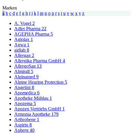
Marken
a
b
c
d
e
f
g
h
i
j
k
l
m
n
o
p
r
s
t
u
v
w
x
y
z
A. Vogel
2
Adler Pharma
22
AGEPHA Pharma
5
Agiolax
1
Agwa
1
aidlab
8
Allergan
2
Allergika Pharma GmbH
4
AllergoSan
13
Almirall
5
Alpinamed
9
Alpine Hearing Protection
5
Angelini
8
Apomedica
6
Apotheke Mühlau
1
Apozema
5
Apozen Vertriebs GmbH
1
Armonia Apotheke
179
Arthrobene
1
Aspirin
8
Auberg
40