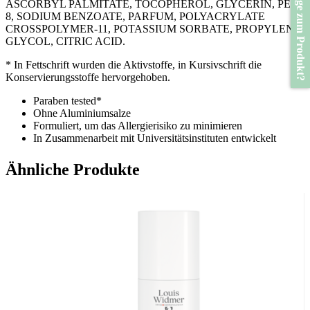
Frage zum Produkt?
ASCORBYL PALMITATE, TOCOPHEROL, GLYCERIN, PEG-
8, SODIUM BENZOATE, PARFUM, POLYACRYLATE
CROSSPOLYMER-11, POTASSIUM SORBATE, PROPYLENE
GLYCOL, CITRIC ACID.
* In Fettschrift wurden die Aktivstoffe, in Kursivschrift die
Konservierungsstoffe hervorgehoben.
​Paraben tested*
Ohne Aluminiumsalze
Formuliert, um das Allergierisiko zu minimieren
In Zusammenarbeit mit Universitätsinstituten entwickelt
Auf der empfindlichen Haut dermatologisch getestet
Nickel < 0,0001% (1ppm)
Ähnliche Produkte
*Parabene < 0,0001% (1ppm)