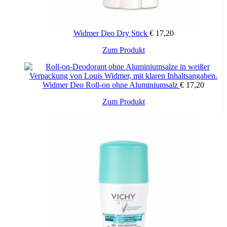
Widmer Deo Dry Stick
€
17,20
Dieses
Zum Produkt
Produkt
weist
mehrere
Widmer Deo Roll-on ohne Aluminiumsalz
€
17,20
Varianten
auf.
Dieses
Zum Produkt
Die
Produkt
Optionen
weist
können
mehrere
auf
Varianten
der
auf.
Produktseite
Die
gewählt
Optionen
werden
können
auf
der
Produktseite
gewählt
werden