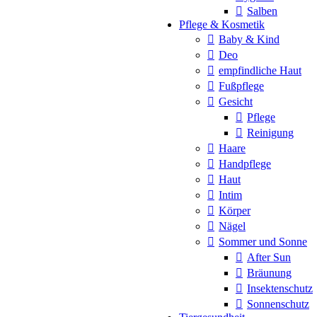
Salben
Pflege & Kosmetik
Baby & Kind
Deo
empfindliche Haut
Fußpflege
Gesicht
Pflege
Reinigung
Haare
Handpflege
Haut
Intim
Körper
Nägel
Sommer und Sonne
After Sun
Bräunung
Insektenschutz
Sonnenschutz