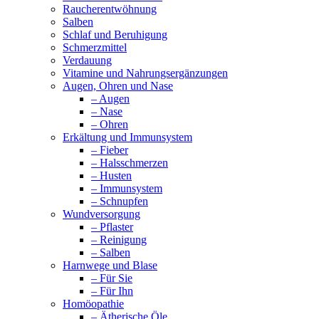
Raucherentwöhnung
Salben
Schlaf und Beruhigung
Schmerzmittel
Verdauung
Vitamine und Nahrungsergänzungen
Augen, Ohren und Nase
– Augen
– Nase
– Ohren
Erkältung und Immunsystem
– Fieber
– Halsschmerzen
– Husten
– Immunsystem
– Schnupfen
Wundversorgung
– Pflaster
– Reinigung
– Salben
Harnwege und Blase
– Für Sie
– Für Ihn
Homöopathie
– Ätherische Öle