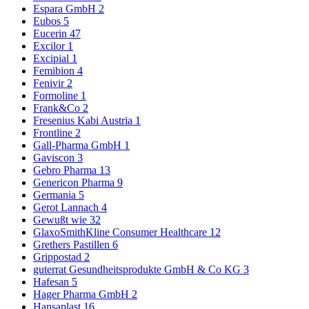
Espara GmbH
2
Eubos
5
Eucerin
47
Excilor
1
Excipial
1
Femibion
4
Fenivir
2
Formoline
1
Frank&Co
2
Fresenius Kabi Austria
1
Frontline
2
Gall-Pharma GmbH
1
Gaviscon
3
Gebro Pharma
13
Genericon Pharma
9
Germania
5
Gerot Lannach
4
Gewußt wie
32
GlaxoSmithKline Consumer Healthcare
12
Grethers Pastillen
6
Grippostad
2
guterrat Gesundheitsprodukte GmbH & Co KG
3
Hafesan
5
Hager Pharma GmbH
2
Hansaplast
16