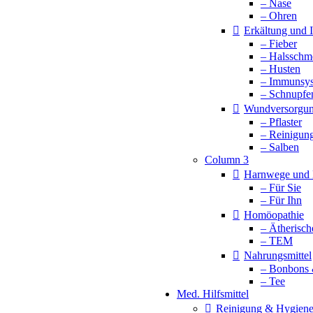
– Nase
– Ohren
Erkältung und
– Fieber
– Halsschm
– Husten
– Immunsy
– Schnupfe
Wundversorgu
– Pflaster
– Reinigun
– Salben
Column 3
Harnwege und 
– Für Sie
– Für Ihn
Homöopathie
– Ätherisch
– TEM
Nahrungsmittel
– Bonbons 
– Tee
Med. Hilfsmittel
Reinigung & Hygien