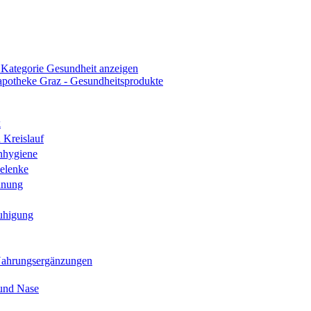
 Kategorie Gesundheit anzeigen
k
 Kreislauf
nhygiene
elenke
hnung
uhigung
Nahrungsergänzungen
und Nase