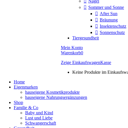
Nägel
Sommer und Sonne
After Sun
Bräunung
Insektenschutz
Sonnenschutz
Tiergesundheit
Mein Konto
Warenkorb
0
Zeige Einkaufswagen
Kasse
Keine Produkte im Einkaufsw
Home
Eigenmarken
hauseigene Kosmetikprodukte
hauseigene Nahrungsergänzungen
Shop
Familie & Co
Baby und Kind
Lust und Liebe
Schwangerschaft