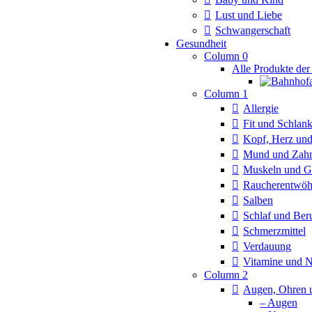
Lust und Liebe
Schwangerschaft
Gesundheit
Column 0
Alle Produkte der
Column 1
Allergie
Fit und Schlan
Kopf, Herz und
Mund und Zah
Muskeln und G
Raucherentwö
Salben
Schlaf und Ber
Schmerzmittel
Verdauung
Vitamine und 
Column 2
Augen, Ohren 
– Augen