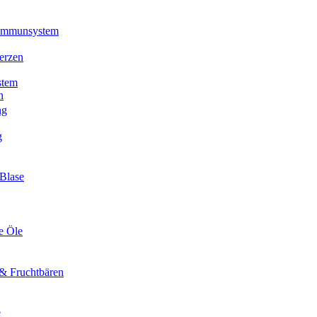
 Immunsystem
erzen
stem
n
ng
g
Blase
e Öle
& Fruchtbären
e