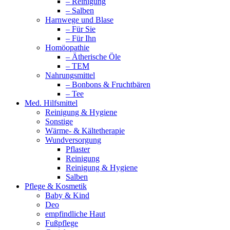
– Reinigung
– Salben
Harnwege und Blase
– Für Sie
– Für Ihn
Homöopathie
– Ätherische Öle
– TEM
Nahrungsmittel
– Bonbons & Fruchtbären
– Tee
Med. Hilfsmittel
Reinigung & Hygiene
Sonstige
Wärme- & Kältetherapie
Wundversorgung
Pflaster
Reinigung
Reinigung & Hygiene
Salben
Pflege & Kosmetik
Baby & Kind
Deo
empfindliche Haut
Fußpflege