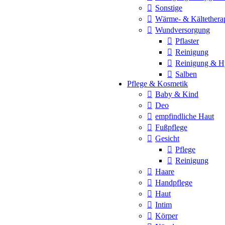
Sonstige
Wärme- & Kältethera
Wundversorgung
Pflaster
Reinigung
Reinigung & H
Salben
Pflege & Kosmetik
Baby & Kind
Deo
empfindliche Haut
Fußpflege
Gesicht
Pflege
Reinigung
Haare
Handpflege
Haut
Intim
Körper