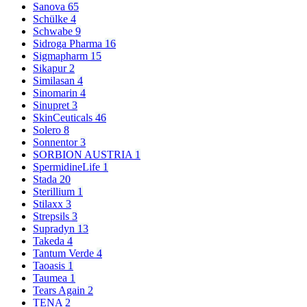
Sanova
65
Schülke
4
Schwabe
9
Sidroga Pharma
16
Sigmapharm
15
Sikapur
2
Similasan
4
Sinomarin
4
Sinupret
3
SkinCeuticals
46
Solero
8
Sonnentor
3
SORBION AUSTRIA
1
SpermidineLife
1
Stada
20
Sterillium
1
Stilaxx
3
Strepsils
3
Supradyn
13
Takeda
4
Tantum Verde
4
Taoasis
1
Taumea
1
Tears Again
2
TENA
2