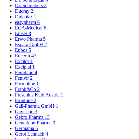
Dr. Schreibers
2
Ducray
2
Dulcolax
2
easypharm
6
ECA-Medical
6
Emser
8
Erwo Pharma
5
Espara GmbH
2
Eubos
5
Eucerin
47
Excilor
1
Excipial
1
Femibion
4
Fenivir
2
Formoline
1
Frank&Co
2
Fresenius Kabi Austria
1
Frontline
2
Gall-Pharma GmbH
1
Gaviscon
3
Gebro Pharma
13
Genericon Pharma
9
Germania
5
Gerot Lannach
4