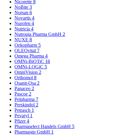
Nicorette
8
NoBite
3
Norsan
6
Novartis
4
Nurofen
4
Nutricia
4
Nutropia Pharma GmbH
2
NUXE
8
Oekopharm
5
OLEOvital
7
Omega Pharma
4
OMNi-BiOTiC
16
OMNi-LOGiC
5
OmniVision
2
Orthomol
8
Osanit-Osa
2
Panaceo
2
Pascoe
2
Pelpharma
7
Perskindol
2
Petrasch
1
Pevaryl
1
Pfizer
4
Pharmaselect Handels GmbH
5
Pharmasgp GmbH
1