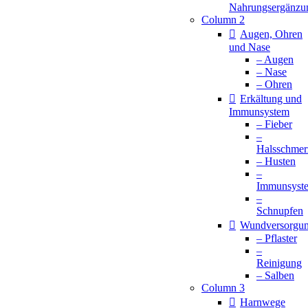
Nahrungsergänzu
Column 2
Augen, Ohren
und Nase
– Augen
– Nase
– Ohren
Erkältung und
Immunsystem
– Fieber
–
Halsschmer
– Husten
–
Immunsyst
–
Schnupfen
Wundversorgu
– Pflaster
–
Reinigung
– Salben
Column 3
Harnwege