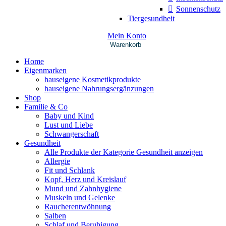
Sonnenschutz
Tiergesundheit
Mein Konto
Warenkorb
Home
Eigenmarken
hauseigene Kosmetikprodukte
hauseigene Nahrungsergänzungen
Shop
Familie & Co
Baby und Kind
Lust und Liebe
Schwangerschaft
Gesundheit
Alle Produkte der Kategorie Gesundheit anzeigen
Allergie
Fit und Schlank
Kopf, Herz und Kreislauf
Mund und Zahnhygiene
Muskeln und Gelenke
Raucherentwöhnung
Salben
Schlaf und Beruhigung