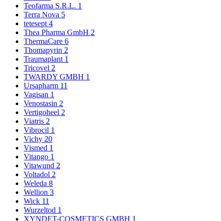
Teofarma S.R.L.
1
Terra Nova
5
tetesept
4
Thea Pharma GmbH
2
ThermaCare
6
Thomapyrin
2
Traumaplant
1
Tricovel
2
TWARDY GMBH
1
Ursapharm
11
Vagisan
1
Venostasin
2
Vertigoheel
2
Viatris
2
Vibrocil
1
Vichy
20
Vismed
1
Vitango
1
Vitawund
2
Voltadol
2
Weleda
8
Wellion
3
Wick
11
Wurzeltod
1
XYNDET-COSMETICS GMBH
1