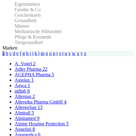
Eigenmarken
Familie & Co
Geschenksets
Gesundheit
Männer
Medizinische Hilfsmittel
Pflege & Kosmetik
Tiergesundheit
Marken
a
b
c
d
e
f
g
h
i
j
k
l
m
n
o
p
r
s
t
u
v
w
x
y
z
A. Vogel
2
Adler Pharma
22
AGEPHA Pharma
5
Agiolax
1
Agwa
1
aidlab
8
Allergan
2
Allergika Pharma GmbH
4
AllergoSan
13
Almirall
5
Alpinamed
9
Alpine Hearing Protection
5
Angelini
8
Apomedica
6