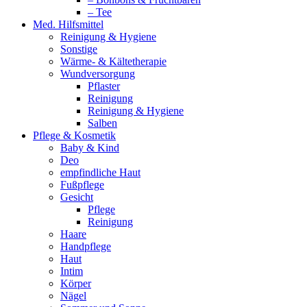
– Tee
Med. Hilfsmittel
Reinigung & Hygiene
Sonstige
Wärme- & Kältetherapie
Wundversorgung
Pflaster
Reinigung
Reinigung & Hygiene
Salben
Pflege & Kosmetik
Baby & Kind
Deo
empfindliche Haut
Fußpflege
Gesicht
Pflege
Reinigung
Haare
Handpflege
Haut
Intim
Körper
Nägel