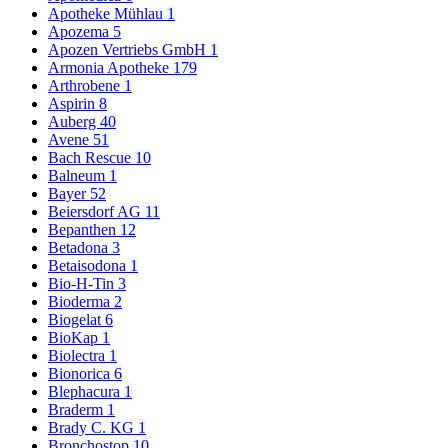
Apotheke Mühlau
1
Apozema
5
Apozen Vertriebs GmbH
1
Armonia Apotheke
179
Arthrobene
1
Aspirin
8
Auberg
40
Avene
51
Bach Rescue
10
Balneum
1
Bayer
52
Beiersdorf AG
11
Bepanthen
12
Betadona
3
Betaisodona
1
Bio-H-Tin
3
Bioderma
2
Biogelat
6
BioKap
1
Biolectra
1
Bionorica
6
Blephacura
1
Braderm
1
Brady C. KG
1
Bronchostop
10