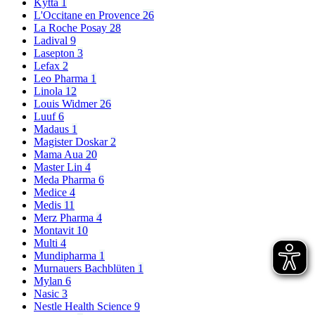
Kytta
1
L'Occitane en Provence
26
La Roche Posay
28
Ladival
9
Lasepton
3
Lefax
2
Leo Pharma
1
Linola
12
Louis Widmer
26
Luuf
6
Madaus
1
Magister Doskar
2
Mama Aua
20
Master Lin
4
Meda Pharma
6
Medice
4
Medis
11
Merz Pharma
4
Montavit
10
Multi
4
Mundipharma
1
Murnauers Bachblüten
1
Mylan
6
Nasic
3
Nestle Health Science
9