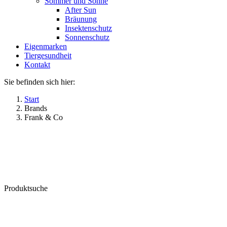
Sommer und Sonne
After Sun
Bräunung
Insektenschutz
Sonnenschutz
Eigenmarken
Tiergesundheit
Kontakt
Sie befinden sich hier:
Start
Brands
Frank & Co
Es wurden keine Produkte gefunden, die deiner
Auswahl entsprechen.
Produktsuche