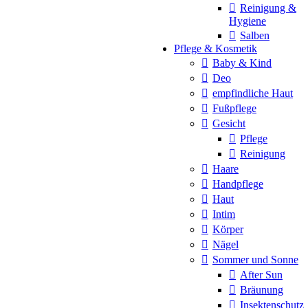
Reinigung &
Hygiene
Salben
Pflege & Kosmetik
Baby & Kind
Deo
empfindliche Haut
Fußpflege
Gesicht
Pflege
Reinigung
Haare
Handpflege
Haut
Intim
Körper
Nägel
Sommer und Sonne
After Sun
Bräunung
Insektenschutz