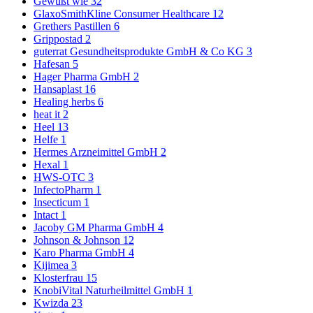
Gewußt wie
32
GlaxoSmithKline Consumer Healthcare
12
Grethers Pastillen
6
Grippostad
2
guterrat Gesundheitsprodukte GmbH & Co KG
3
Hafesan
5
Hager Pharma GmbH
2
Hansaplast
16
Healing herbs
6
heat it
2
Heel
13
Helfe
1
Hermes Arzneimittel GmbH
2
Hexal
1
HWS-OTC
3
InfectoPharm
1
Insecticum
1
Intact
1
Jacoby GM Pharma GmbH
4
Johnson & Johnson
12
Karo Pharma GmbH
4
Kijimea
3
Klosterfrau
15
KnobiVital Naturheilmittel GmbH
1
Kwizda
23