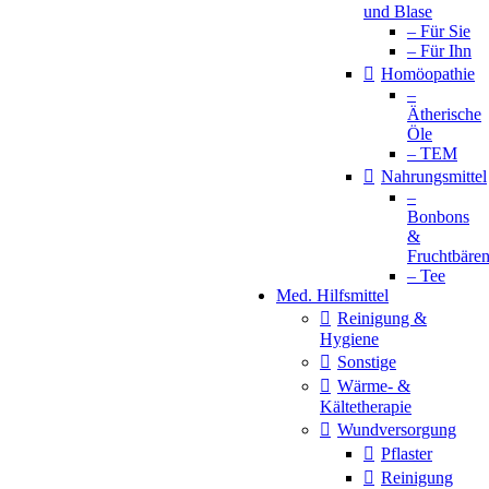
und Blase
– Für Sie
– Für Ihn
Homöopathie
–
Ätherische
Öle
– TEM
Nahrungsmittel
–
Bonbons
&
Fruchtbäre
– Tee
Med. Hilfsmittel
Reinigung &
Hygiene
Sonstige
Wärme- &
Kältetherapie
Wundversorgung
Pflaster
Reinigung