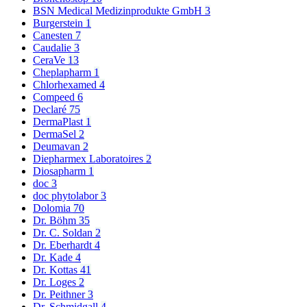
BSN Medical Medizinprodukte GmbH
3
Burgerstein
1
Canesten
7
Caudalie
3
CeraVe
13
Cheplapharm
1
Chlorhexamed
4
Compeed
6
Declaré
75
DermaPlast
1
DermaSel
2
Deumavan
2
Diepharmex Laboratoires
2
Diosapharm
1
doc
3
doc phytolabor
3
Dolomia
70
Dr. Böhm
35
Dr. C. Soldan
2
Dr. Eberhardt
4
Dr. Kade
4
Dr. Kottas
41
Dr. Loges
2
Dr. Peithner
3
Dr. Schmidgall
4