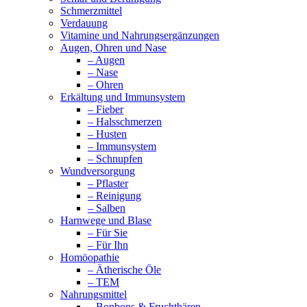
Schmerzmittel
Verdauung
Vitamine und Nahrungsergänzungen
Augen, Ohren und Nase
– Augen
– Nase
– Ohren
Erkältung und Immunsystem
– Fieber
– Halsschmerzen
– Husten
– Immunsystem
– Schnupfen
Wundversorgung
– Pflaster
– Reinigung
– Salben
Harnwege und Blase
– Für Sie
– Für Ihn
Homöopathie
– Ätherische Öle
– TEM
Nahrungsmittel
– Bonbons & Fruchtbären