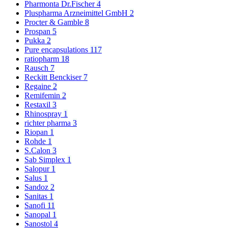
Pharmonta Dr.Fischer
4
Pluspharma Arzneimittel GmbH
2
Procter & Gamble
8
Prospan
5
Pukka
2
Pure encapsulations
117
ratiopharm
18
Rausch
7
Reckitt Benckiser
7
Regaine
2
Remifemin
2
Restaxil
3
Rhinospray
1
richter pharma
3
Riopan
1
Rohde
1
S.Calon
3
Sab Simplex
1
Salopur
1
Salus
1
Sandoz
2
Sanitas
1
Sanofi
11
Sanopal
1
Sanostol
4