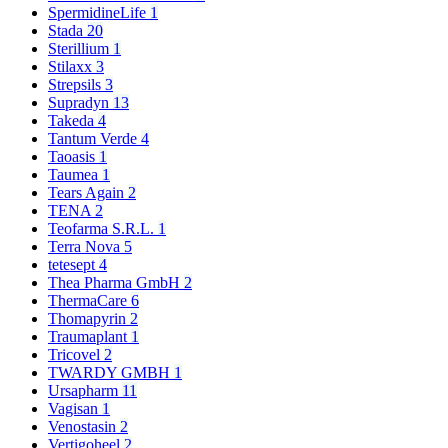
SpermidineLife
1
Stada
20
Sterillium
1
Stilaxx
3
Strepsils
3
Supradyn
13
Takeda
4
Tantum Verde
4
Taoasis
1
Taumea
1
Tears Again
2
TENA
2
Teofarma S.R.L.
1
Terra Nova
5
tetesept
4
Thea Pharma GmbH
2
ThermaCare
6
Thomapyrin
2
Traumaplant
1
Tricovel
2
TWARDY GMBH
1
Ursapharm
11
Vagisan
1
Venostasin
2
Vertigoheel
2