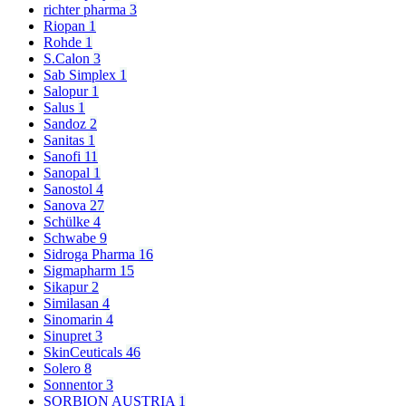
richter pharma
3
Riopan
1
Rohde
1
S.Calon
3
Sab Simplex
1
Salopur
1
Salus
1
Sandoz
2
Sanitas
1
Sanofi
11
Sanopal
1
Sanostol
4
Sanova
27
Schülke
4
Schwabe
9
Sidroga Pharma
16
Sigmapharm
15
Sikapur
2
Similasan
4
Sinomarin
4
Sinupret
3
SkinCeuticals
46
Solero
8
Sonnentor
3
SORBION AUSTRIA
1