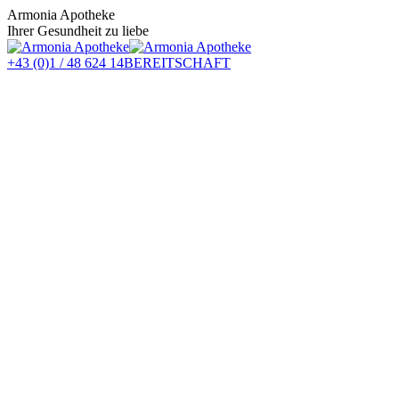
Zum
Armonia Apotheke
Inhalt
Ihrer Gesundheit zu liebe
springen
+43 (0)1 / 48 624 14
BEREITSCHAFT