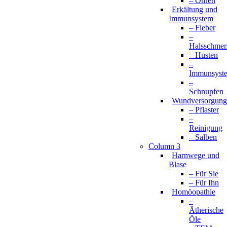
– Ohren
Erkältung und
Immunsystem
– Fieber
–
Halsschmer
– Husten
–
Immunsyst
–
Schnupfen
Wundversorgung
– Pflaster
–
Reinigung
– Salben
Column 3
Harnwege und
Blase
– Für Sie
– Für Ihn
Homöopathie
–
Ätherische
Öle