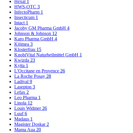
Hexal
1
HWS-OTC
3
InfectoPharm
1
Insecticum
1
Intact
1
Jacoby GM Pharma GmbH
4
Johnson & Johnson
12
Karo Pharma GmbH
4
Kijimea
3
Klosterfrau
15
KnobiVital Naturheilmittel GmbH
1
Kwizda
23
Kytta
1
L'Occitane en Provence
26
La Roche Posay
28
Ladival
9
Lasepton
3
Lefax
2
Leo Pharma
1
Linola
12
Louis Widmer
26
Luuf
6
Madaus
1
Magister Doskar
2
Mama Aua
20