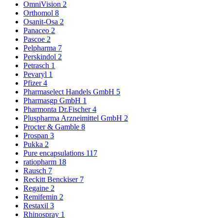
OmniVision
2
Orthomol
8
Osanit-Osa
2
Panaceo
2
Pascoe
2
Pelpharma
7
Perskindol
2
Petrasch
1
Pevaryl
1
Pfizer
4
Pharmaselect Handels GmbH
5
Pharmasgp GmbH
1
Pharmonta Dr.Fischer
4
Pluspharma Arzneimittel GmbH
2
Procter & Gamble
8
Prospan
3
Pukka
2
Pure encapsulations
117
ratiopharm
18
Rausch
7
Reckitt Benckiser
7
Regaine
2
Remifemin
2
Restaxil
3
Rhinospray
1