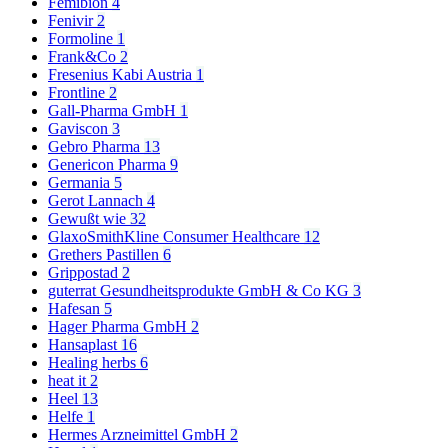
Femibion
4
Fenivir
2
Formoline
1
Frank&Co
2
Fresenius Kabi Austria
1
Frontline
2
Gall-Pharma GmbH
1
Gaviscon
3
Gebro Pharma
13
Genericon Pharma
9
Germania
5
Gerot Lannach
4
Gewußt wie
32
GlaxoSmithKline Consumer Healthcare
12
Grethers Pastillen
6
Grippostad
2
guterrat Gesundheitsprodukte GmbH & Co KG
3
Hafesan
5
Hager Pharma GmbH
2
Hansaplast
16
Healing herbs
6
heat it
2
Heel
13
Helfe
1
Hermes Arzneimittel GmbH
2