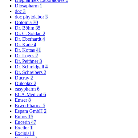
Diepharmex Laboratoires
2
Diosapharm
1
doc
3
doc phytolabor
3
Dolomia
70
Dr. Böhm
35
Dr. C. Soldan
2
Dr. Eberhardt
4
Dr. Kade
4
Dr. Kottas
41
Dr. Loges
2
Dr. Peithner
3
Dr. Schmidgall
4
Dr. Schreibers
2
Ducray
2
Dulcolax
2
easypharm
6
ECA-Medical
6
Emser
8
Erwo Pharma
5
Espara GmbH
2
Eubos
15
Eucerin
47
Excilor
1
Excipial
1