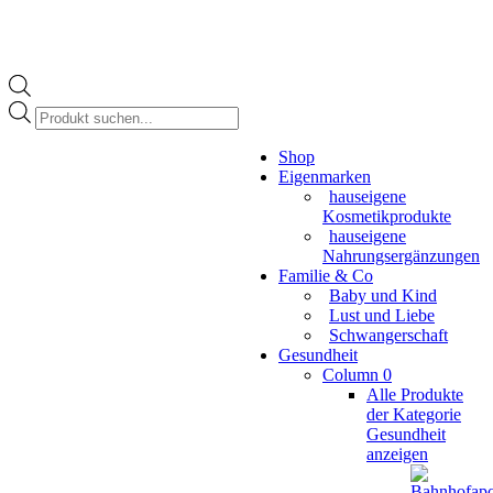
Products
search
Instagram
Shop
page
Eigenmarken
opens
hauseigene
in
Kosmetikprodukte
new
hauseigene
window
Nahrungsergänzungen
Familie & Co
Baby und Kind
Lust und Liebe
Schwangerschaft
Gesundheit
Column 0
Alle Produkte
der Kategorie
Gesundheit
anzeigen