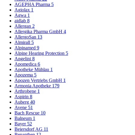
AGEPHA Pharma
5
Agiolax
1
Agwa
1
aidlab
8
Allergan
2
Allergika Pharma GmbH
4
AllergoSan
13
Almirall
5
Alpinamed
9
Alpine Hearing Protection
5
Angelini
8
Apomedica
6
Apotheke Mühlau
1
Apozema
5
Apozen Vertriebs GmbH
1
Armonia Apotheke
179
Arthrobene
1
Aspirin
8
Auberg
40
Avene
51
Bach Rescue
10
Balneum
1
Bayer
52
Beiersdorf AG
11
Bepanthen
12