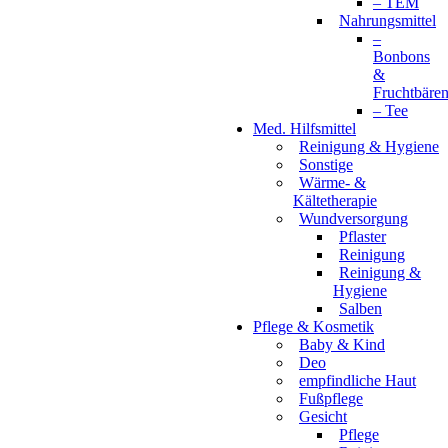
– TEM
Nahrungsmittel
–
Bonbons
&
Fruchtbäre
– Tee
Med. Hilfsmittel
Reinigung & Hygiene
Sonstige
Wärme- &
Kältetherapie
Wundversorgung
Pflaster
Reinigung
Reinigung &
Hygiene
Salben
Pflege & Kosmetik
Baby & Kind
Deo
empfindliche Haut
Fußpflege
Gesicht
Pflege