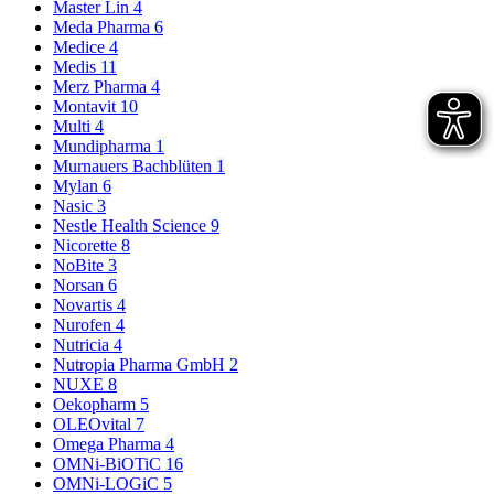
Master Lin
4
Meda Pharma
6
Medice
4
Medis
11
Merz Pharma
4
Montavit
10
Multi
4
Mundipharma
1
Murnauers Bachblüten
1
Mylan
6
Nasic
3
Nestle Health Science
9
Nicorette
8
NoBite
3
Norsan
6
Novartis
4
Nurofen
4
Nutricia
4
Nutropia Pharma GmbH
2
NUXE
8
Oekopharm
5
OLEOvital
7
Omega Pharma
4
OMNi-BiOTiC
16
OMNi-LOGiC
5