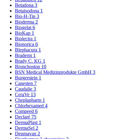
Betadona
3
Betaisodona
1
Bio-H-Tin
3
Bioderma
2
Biogelat
6
BioKap
1
Biolectra
1
Bionorica
6
Blephacura
1
Braderm
1
Brady C. KG
1
Bronchostop
10
BSN Medical Medizinprodukte GmbH
3
Burgerstein
1
Canesten
7
Caudalie
3
CeraVe
13
Cheplapharm
1
Chlorhexamed
4
Compeed
6
Declaré
75
DermaPlast
1
DermaSel
2
Deumavan
2