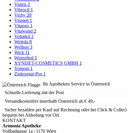
Viatris
2
Vibrocil
1
Vichy
20
Vismed
1
Vitango
1
Vitawund
2
Voltadol
2
Weleda
8
Wellion
3
Wick
11
Wurzeltod
1
XYNDET-COSMETICS GMBH
1
Yomogi
1
Zinkorotat-Pos
1
Ihr Apotheken Service in Österreich
Schnelle Lieferung mit der Post
Versandkostenfrei innerhalb Österreich ab € 49,-
Sicher bezahlen per Kauf auf Rechnung oder bei Click & Collect
bequem bei Abholung vor Ort.
KONTAKT
Armonia Apotheke
Vollbadgasse 1a | 1170 Wien