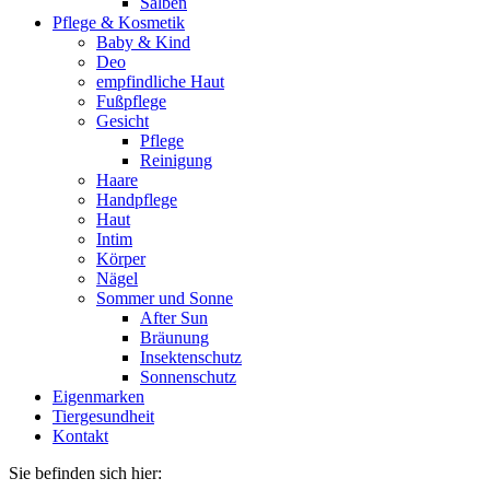
Salben
Pflege & Kosmetik
Baby & Kind
Deo
empfindliche Haut
Fußpflege
Gesicht
Pflege
Reinigung
Haare
Handpflege
Haut
Intim
Körper
Nägel
Sommer und Sonne
After Sun
Bräunung
Insektenschutz
Sonnenschutz
Eigenmarken
Tiergesundheit
Kontakt
Sie befinden sich hier: