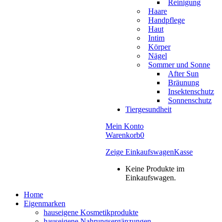
Reinigung
Haare
Handpflege
Haut
Intim
Körper
Nägel
Sommer und Sonne
After Sun
Bräunung
Insektenschutz
Sonnenschutz
Tiergesundheit
Mein Konto
Warenkorb
0
Zeige Einkaufswagen
Kasse
Keine Produkte im
Einkaufswagen.
Home
Eigenmarken
hauseigene Kosmetikprodukte
hauseigene Nahrungsergänzungen