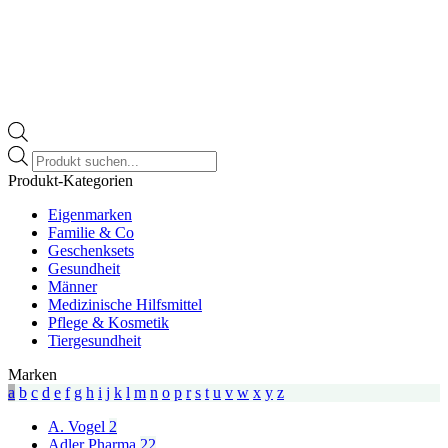
Products
search
Produkt-Kategorien
Eigenmarken
Familie & Co
Geschenksets
Gesundheit
Männer
Medizinische Hilfsmittel
Pflege & Kosmetik
Tiergesundheit
Marken
a
b
c
d
e
f
g
h
i
j
k
l
m
n
o
p
r
s
t
u
v
w
x
y
z
A. Vogel
2
Adler Pharma
22