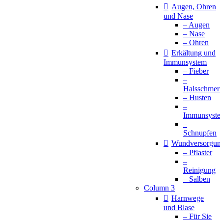
Augen, Ohren
und Nase
– Augen
– Nase
– Ohren
Erkältung und
Immunsystem
– Fieber
–
Halsschmer
– Husten
–
Immunsyst
–
Schnupfen
Wundversorgu
– Pflaster
–
Reinigung
– Salben
Column 3
Harnwege
und Blase
– Für Sie