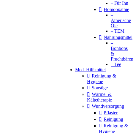
– Für Ihn
Homöopathie
–
Ätherische
Öle
– TEM
Nahrungsmittel
–
Bonbons
&
Fruchtbäre
– Tee
Med. Hilfsmittel
Reinigung &
Hygiene
Sonstige
Wärme- &
Kältetherapie
Wundversorgung
Pflaster
Reinigung
Reinigung &
Hygiene