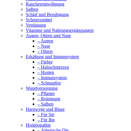
Raucherentwöhnung
Salben
Schlaf und Beruhigung
Schmerzmittel
Verdauung
Vitamine und Nahrungsergänzungen
Augen, Ohren und Nase
– Augen
– Nase
– Ohren
Erkältung und Immunsystem
– Fieber
– Halsschmerzen
– Husten
– Immunsystem
– Schnupfen
Wundversorgung
– Pflaster
– Reinigung
– Salben
Harnwege und Blase
– Für Sie
– Für Ihn
Homöopathie
– Ätherische Öle