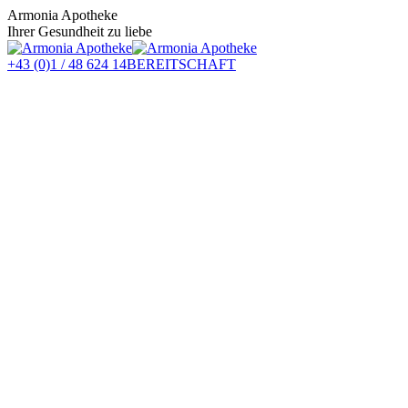
Zum
Armonia Apotheke
Inhalt
Ihrer Gesundheit zu liebe
springen
+43 (0)1 / 48 624 14
BEREITSCHAFT