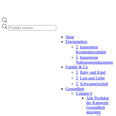
Products
search
Instagram
Shop
page
Eigenmarken
opens
in
hauseigene
new
Kosmetikprodukte
window
hauseigene
Nahrungsergänzungen
Familie & Co
Baby und Kind
Lust und Liebe
Schwangerschaft
Gesundheit
Column 0
Alle Produkte
der Kategorie
Gesundheit
anzeigen