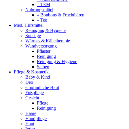
– TEM
Nahrungsmittel
– Bonbons & Fruchtbären
– Tee
Med. Hilfsmittel
Reinigung & Hygiene
Sonstige
Wärme- & Kältetherapie
Wundversorgung
Pflaster
Reinigung
Reinigung & Hygiene
Salben
Pflege & Kosmetik
Baby & Kind
Deo
empfindliche Haut
Fußpflege
Gesicht
Pflege
Reinigung
Haare
Handpflege
Haut
Intim