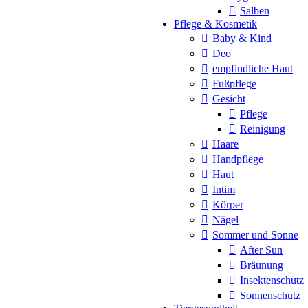
Salben
Pflege & Kosmetik
Baby & Kind
Deo
empfindliche Haut
Fußpflege
Gesicht
Pflege
Reinigung
Haare
Handpflege
Haut
Intim
Körper
Nägel
Sommer und Sonne
After Sun
Bräunung
Insektenschutz
Sonnenschutz