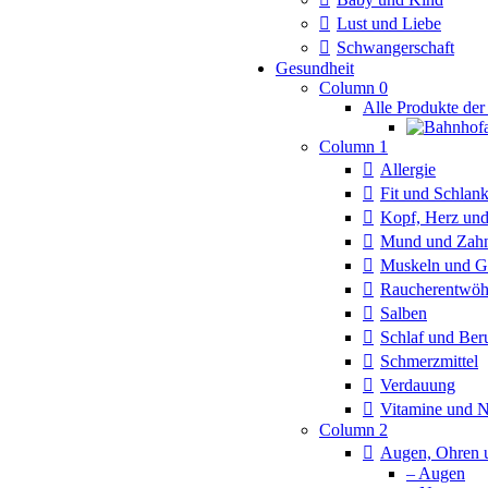
Lust und Liebe
Schwangerschaft
Gesundheit
Column 0
Alle Produkte der
Column 1
Allergie
Fit und Schlan
Kopf, Herz und
Mund und Zah
Muskeln und G
Raucherentwö
Salben
Schlaf und Ber
Schmerzmittel
Verdauung
Vitamine und 
Column 2
Augen, Ohren 
– Augen