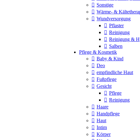
Sonstige
Wärme- & Kältethera
Wundversorgung
Pflaster
Reinigung
Reinigung & H
Salben
Pflege & Kosmetik
Baby & Kind
Deo
empfindliche Haut
Fußpflege
Gesicht
Pflege
Reinigung
Haare
Handpflege
Haut
Intim
Körper