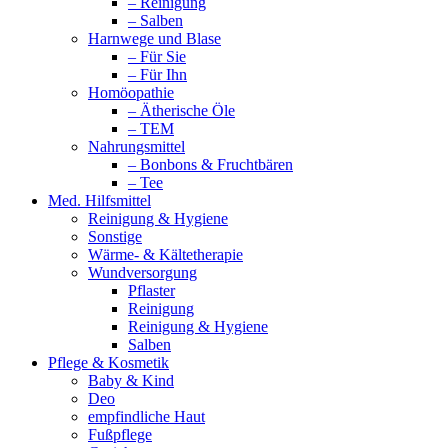
– Reinigung
– Salben
Harnwege und Blase
– Für Sie
– Für Ihn
Homöopathie
– Ätherische Öle
– TEM
Nahrungsmittel
– Bonbons & Fruchtbären
– Tee
Med. Hilfsmittel
Reinigung & Hygiene
Sonstige
Wärme- & Kältetherapie
Wundversorgung
Pflaster
Reinigung
Reinigung & Hygiene
Salben
Pflege & Kosmetik
Baby & Kind
Deo
empfindliche Haut
Fußpflege