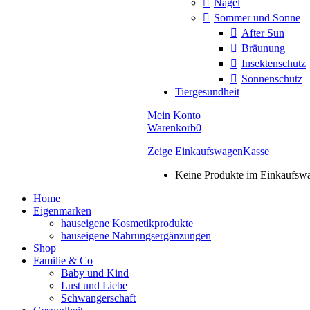
Nägel
Sommer und Sonne
After Sun
Bräunung
Insektenschutz
Sonnenschutz
Tiergesundheit
Mein Konto
Warenkorb
0
Zeige Einkaufswagen
Kasse
Keine Produkte im Einkaufsw
Home
Eigenmarken
hauseigene Kosmetikprodukte
hauseigene Nahrungsergänzungen
Shop
Familie & Co
Baby und Kind
Lust und Liebe
Schwangerschaft