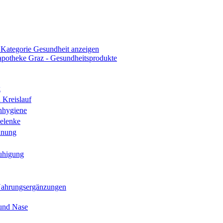
 Kategorie Gesundheit anzeigen
k
 Kreislauf
nhygiene
elenke
hnung
uhigung
Nahrungsergänzungen
und Nase