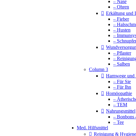
– Nase
– Ohren
Erkältung und
– Fieber
– Halsschm
– Husten
– Immunsy
– Schnupfe
Wundversorgu
– Pflaster
– Reinigun
– Salben
Column 3
Harnwege und 
– Für Sie
– Für Ihn
Homöopathie
– Ätherisch
– TEM
Nahrungsmittel
– Bonbons 
– Tee
Med. Hilfsmittel
Reinigung & Hygien