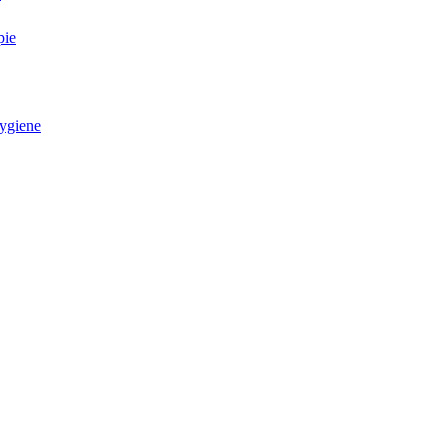
pie
ygiene