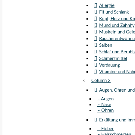
Allergie
Fit und Schlank
Kopf, Herz und Kr
Mund und Zahnhy
Muskeln und Gel
Raucherentwöhnu
Salben
Schlaf und Beruhi
Schmerzmittel
Verdauung
Vitamine und Nah
Column 2
Augen, Ohren und
– Augen
– Nase
– Ohren
Erkältung und Im
– Fieber
– Halsschmerzen