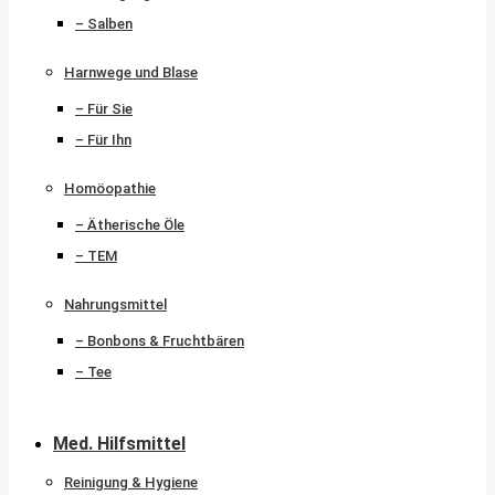
– Salben
Harnwege und Blase
– Für Sie
– Für Ihn
Homöopathie
– Ätherische Öle
– TEM
Nahrungsmittel
– Bonbons & Fruchtbären
– Tee
Med. Hilfsmittel
Reinigung & Hygiene