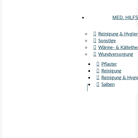
MED. HILF
Reinigung & Hygie
Sonstige
Wärme- & Kältethe
Wundversorgung
Pflaster
Reinigung
Reinigung & Hygi
Salben