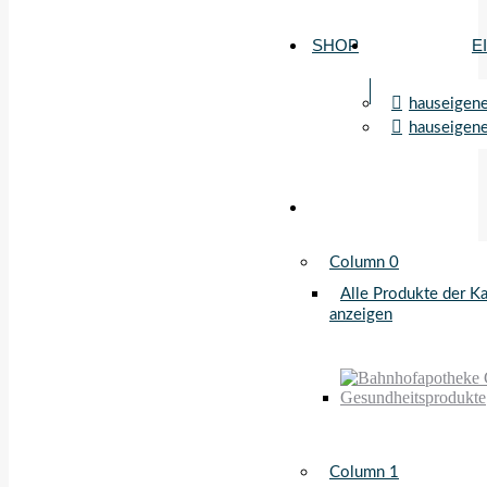
SHOP
E
hauseigen
hauseigen
Column 0
Alle Produkte der K
anzeigen
Column 1