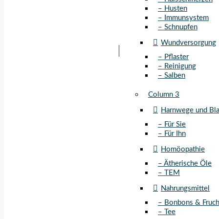
– Husten
– Immunsystem
– Schnupfen
Wundversorgung
– Pflaster
– Reinigung
– Salben
Column 3
Harnwege und Bl
– Für Sie
– Für Ihn
Homöopathie
– Ätherische Öle
– TEM
Nahrungsmittel
– Bonbons & Fruch
– Tee