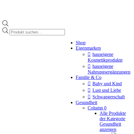
Products
search
Instagram
Shop
page
Eigenmarken
opens
in
hauseigene
new
Kosmetikprodukte
window
hauseigene
Nahrungsergänzungen
Familie & Co
Baby und Kind
Lust und Liebe
Schwangerschaft
Gesundheit
Column 0
Alle Produkte
der Kategorie
Gesundheit
anzeigen