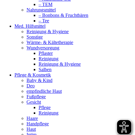
– TEM
Nahrungsmittel
– Bonbons & Fruchtbären
– Tee
Med. Hilfsmittel
Reinigung & Hygiene
Sonstige
Wärme- & Kältetherapie
Wundversorgung
Pflaster
Reinigung
Reinigung & Hygiene
Salben
Pflege & Kosmetik
Baby & Kind
Deo
empfindliche Haut
Fußpflege
Gesicht
Pflege
Reinigung
Haare
Handpflege
Haut
Intim