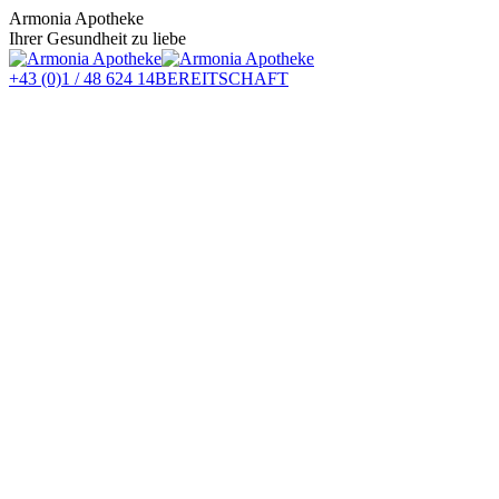
Zum
Armonia Apotheke
Inhalt
Ihrer Gesundheit zu liebe
springen
+43 (0)1 / 48 624 14
BEREITSCHAFT