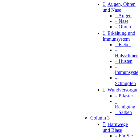
Augen, Ohren
und Nase
– Augen
– Nase
– Ohren
Erkältung und
Immunsystem
– Fieber
–
Halsschmer
– Husten
–
Immunsyst
–
Schnupfen
Wundversorgu
– Pflaster
–
Reinigung
– Salben
Column 3
Harnwege
und Blase
– Für Sie