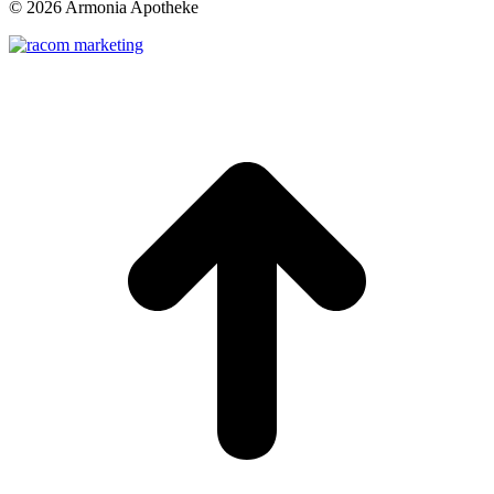
©
2026 Armonia Apotheke
t
T