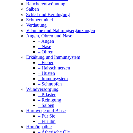
Raucherentwöhnung
Salben
Schlaf und Beruhigung
Schmerzmittel
Verdauung
Vitamine und Nahrungsergänzungen
Augen, Ohren und Nase
– Augen
– Nase
– Ohren
Erkältung und Immunsystem
– Fieber
– Halsschmerzen
– Husten
– Immunsystem
– Schnupfen
Wundversorgung
– Pflaster
– Reinigung
– Salben
Harnwege und Blase
– Für Sie
– Für Ihn
Homöopathie
– Ätherische Öle