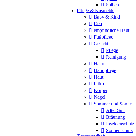
Salben
Pflege & Kosmetik
Baby & Kind
Deo
empfindliche Haut
Fußpflege
Gesicht
Pflege
Reinigung
Haare
Handpflege
Haut
Intim
Körper
Nägel
Sommer und Sonne
After Sun
Bräunung
Insektenschutz
Sonnenschutz