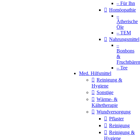
– Für Ihn
Homöopathie
–
Ätherische
Öle
– TEM
Nahrungsmittel
–
Bonbons
&
Fruchtbäre
– Tee
Med. Hilfsmittel
Reinigung &
Hygiene
Sonstige
Wärme- &
Kältetherapie
Wundversorgung
Pflaster
Reinigung
Reinigung &
Hygiene