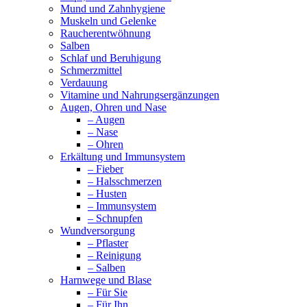
Mund und Zahnhygiene
Muskeln und Gelenke
Raucherentwöhnung
Salben
Schlaf und Beruhigung
Schmerzmittel
Verdauung
Vitamine und Nahrungsergänzungen
Augen, Ohren und Nase
– Augen
– Nase
– Ohren
Erkältung und Immunsystem
– Fieber
– Halsschmerzen
– Husten
– Immunsystem
– Schnupfen
Wundversorgung
– Pflaster
– Reinigung
– Salben
Harnwege und Blase
– Für Sie
– Für Ihn