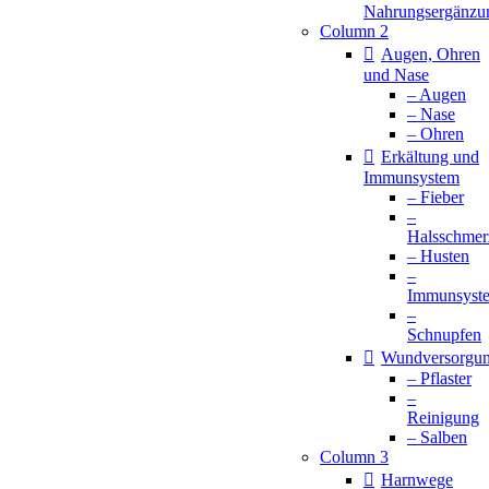
Nahrungsergänzu
Column 2
Augen, Ohren
und Nase
– Augen
– Nase
– Ohren
Erkältung und
Immunsystem
– Fieber
–
Halsschmer
– Husten
–
Immunsyst
–
Schnupfen
Wundversorgu
– Pflaster
–
Reinigung
– Salben
Column 3
Harnwege