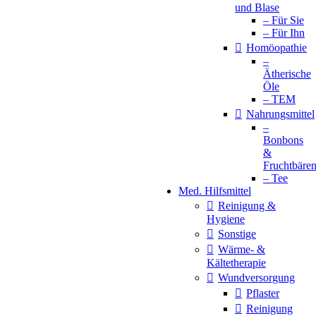
und Blase
– Für Sie
– Für Ihn
Homöopathie
–
Ätherische
Öle
– TEM
Nahrungsmittel
–
Bonbons
&
Fruchtbäre
– Tee
Med. Hilfsmittel
Reinigung &
Hygiene
Sonstige
Wärme- &
Kältetherapie
Wundversorgung
Pflaster
Reinigung