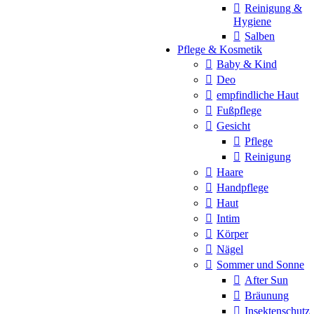
Reinigung &
Hygiene
Salben
Pflege & Kosmetik
Baby & Kind
Deo
empfindliche Haut
Fußpflege
Gesicht
Pflege
Reinigung
Haare
Handpflege
Haut
Intim
Körper
Nägel
Sommer und Sonne
After Sun
Bräunung
Insektenschutz