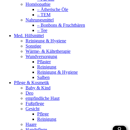
Homöopathie
– Ätherische Öle
– TEM
Nahrungsmittel
– Bonbons & Fruchtbären
– Tee
Med. Hilfsmittel
Reinigung & Hygiene
Sonstige
Wärme- & Kältetherapie
Wundversorgung
Pflaster
Reinigung
Reinigung & Hygiene
Salben
Pflege & Kosmetik
Baby & Kind
Deo
empfindliche Haut
Fußpflege
Gesicht
Pflege
Reinigung
Haare
Handpflege