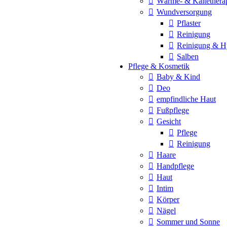
Wärme- & Kältethera
Wundversorgung
Pflaster
Reinigung
Reinigung & H
Salben
Pflege & Kosmetik
Baby & Kind
Deo
empfindliche Haut
Fußpflege
Gesicht
Pflege
Reinigung
Haare
Handpflege
Haut
Intim
Körper
Nägel
Sommer und Sonne