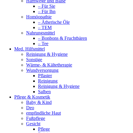
Harnwege und Blase
– Für Sie
– Für Ihn
Homöopathie
– Ätherische Öle
– TEM
Nahrungsmittel
– Bonbons & Fruchtbären
– Tee
Med. Hilfsmittel
Reinigung & Hygiene
Sonstige
Wärme- & Kältetherapie
Wundversorgung
Pflaster
Reinigung
Reinigung & Hygiene
Salben
Pflege & Kosmetik
Baby & Kind
Deo
empfindliche Haut
Fußpflege
Gesicht
Pflege