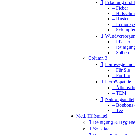
Erkältung und
– Fieber
– Halsschm
– Husten
– Immunsy
– Schnupfe
Wundversorgu
– Pflaster
– Reinigun
– Salben
Column 3
Harnwege und 
– Für Sie
– Für Ihn
Homöopathie
– Ätherisch
– TEM
Nahrungsmittel
– Bonbons 
– Tee
Med. Hilfsmittel
Reinigung & Hygien
Sonstige