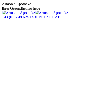
Zum
Armonia Apotheke
Inhalt
Ihrer Gesundheit zu liebe
springen
+43 (0)1 / 48 624 14
BEREITSCHAFT