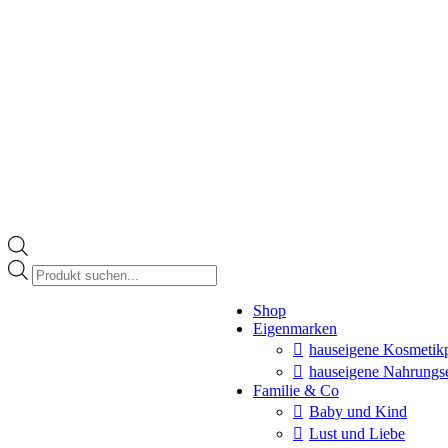
Products
search
Instagram
Shop
page
Eigenmarken
opens
in
hauseigene Kosmetik
new
hauseigene Nahrungs
window
Familie & Co
Baby und Kind
Lust und Liebe