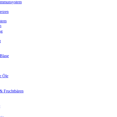
 Immunsystem
erzen
stem
n
ng
g
Blase
e Öle
& Fruchtbären
e