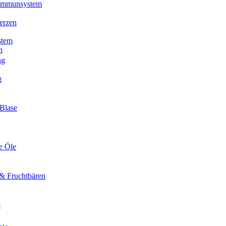
 Immunsystem
erzen
stem
n
ng
g
Blase
e Öle
& Fruchtbären
e