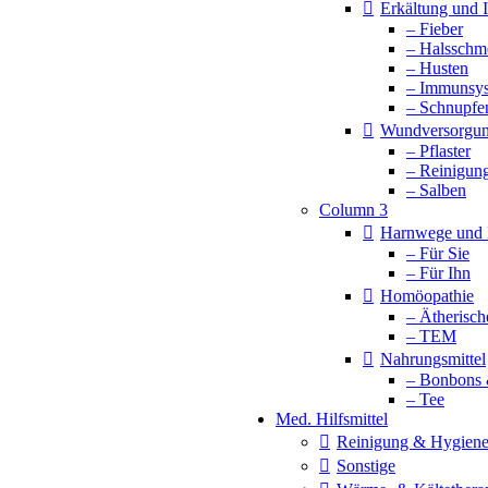
Erkältung und
– Fieber
– Halsschm
– Husten
– Immunsy
– Schnupfe
Wundversorgu
– Pflaster
– Reinigun
– Salben
Column 3
Harnwege und 
– Für Sie
– Für Ihn
Homöopathie
– Ätherisch
– TEM
Nahrungsmittel
– Bonbons 
– Tee
Med. Hilfsmittel
Reinigung & Hygien
Sonstige