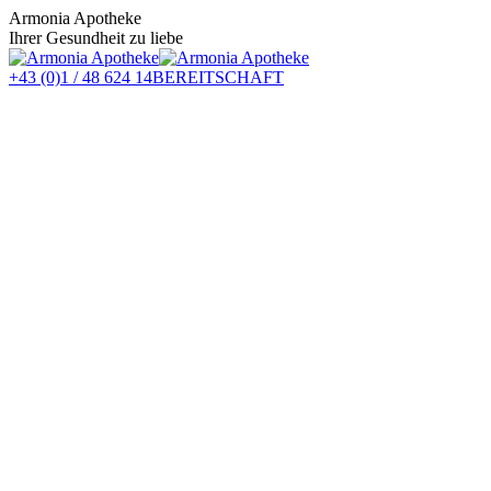
Zum
Armonia Apotheke
Inhalt
Ihrer Gesundheit zu liebe
springen
+43 (0)1 / 48 624 14
BEREITSCHAFT