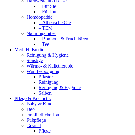
Harnwege und Blase
– Für Sie
– Für Ihn
Homöopathie
– Ätherische Öle
– TEM
Nahrungsmittel
– Bonbons & Fruchtbären
– Tee
Med. Hilfsmittel
Reinigung & Hygiene
Sonstige
Wärme- & Kältetherapie
Wundversorgung
Pflaster
Reinigung
Reinigung & Hygiene
Salben
Pflege & Kosmetik
Baby & Kind
Deo
empfindliche Haut
Fußpflege
Gesicht
Pflege