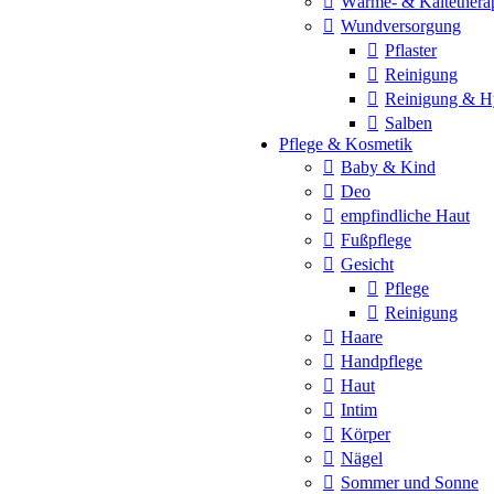
Wärme- & Kältethera
Wundversorgung
Pflaster
Reinigung
Reinigung & H
Salben
Pflege & Kosmetik
Baby & Kind
Deo
empfindliche Haut
Fußpflege
Gesicht
Pflege
Reinigung
Haare
Handpflege
Haut
Intim
Körper
Nägel
Sommer und Sonne