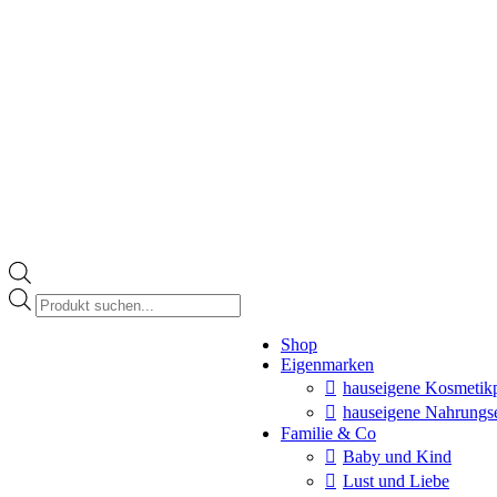
Products
search
Instagram
Shop
page
Eigenmarken
opens
in
hauseigene Kosmetik
new
hauseigene Nahrungs
window
Familie & Co
Baby und Kind
Lust und Liebe