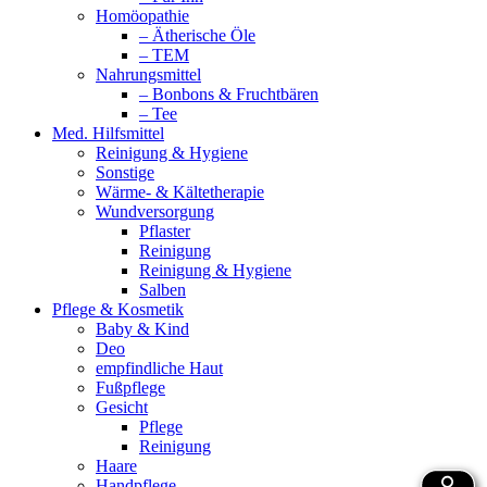
Homöopathie
– Ätherische Öle
– TEM
Nahrungsmittel
– Bonbons & Fruchtbären
– Tee
Med. Hilfsmittel
Reinigung & Hygiene
Sonstige
Wärme- & Kältetherapie
Wundversorgung
Pflaster
Reinigung
Reinigung & Hygiene
Salben
Pflege & Kosmetik
Baby & Kind
Deo
empfindliche Haut
Fußpflege
Gesicht
Pflege
Reinigung
Haare
Handpflege