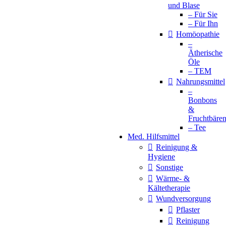
und Blase
– Für Sie
– Für Ihn
Homöopathie
–
Ätherische
Öle
– TEM
Nahrungsmittel
–
Bonbons
&
Fruchtbäre
– Tee
Med. Hilfsmittel
Reinigung &
Hygiene
Sonstige
Wärme- &
Kältetherapie
Wundversorgung
Pflaster
Reinigung