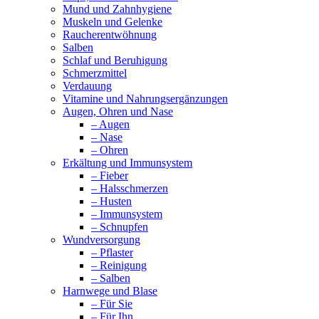
Mund und Zahnhygiene
Muskeln und Gelenke
Raucherentwöhnung
Salben
Schlaf und Beruhigung
Schmerzmittel
Verdauung
Vitamine und Nahrungsergänzungen
Augen, Ohren und Nase
– Augen
– Nase
– Ohren
Erkältung und Immunsystem
– Fieber
– Halsschmerzen
– Husten
– Immunsystem
– Schnupfen
Wundversorgung
– Pflaster
– Reinigung
– Salben
Harnwege und Blase
– Für Sie
– Für Ihn