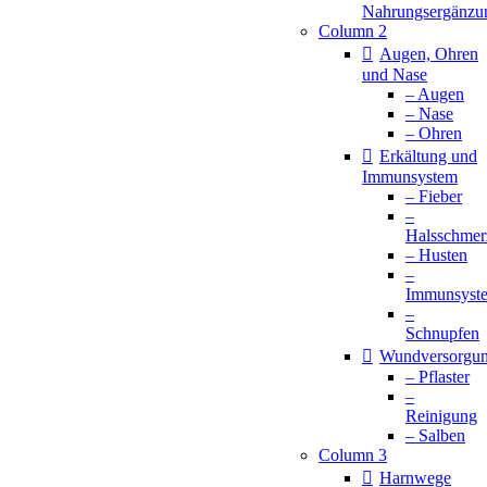
Nahrungsergänzu
Column 2
Augen, Ohren
und Nase
– Augen
– Nase
– Ohren
Erkältung und
Immunsystem
– Fieber
–
Halsschmer
– Husten
–
Immunsyst
–
Schnupfen
Wundversorgu
– Pflaster
–
Reinigung
– Salben
Column 3
Harnwege