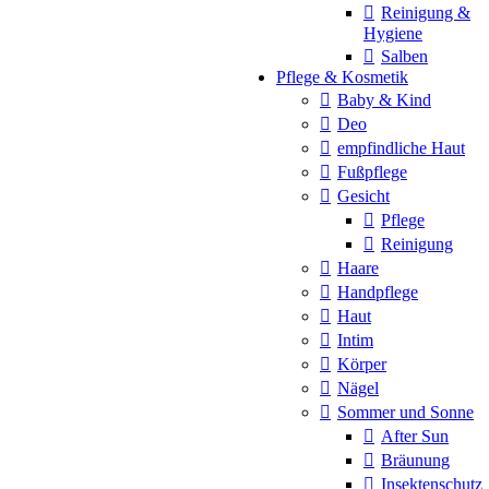
Reinigung &
Hygiene
Salben
Pflege & Kosmetik
Baby & Kind
Deo
empfindliche Haut
Fußpflege
Gesicht
Pflege
Reinigung
Haare
Handpflege
Haut
Intim
Körper
Nägel
Sommer und Sonne
After Sun
Bräunung
Insektenschutz