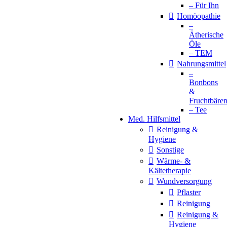
– Für Ihn
Homöopathie
–
Ätherische
Öle
– TEM
Nahrungsmittel
–
Bonbons
&
Fruchtbäre
– Tee
Med. Hilfsmittel
Reinigung &
Hygiene
Sonstige
Wärme- &
Kältetherapie
Wundversorgung
Pflaster
Reinigung
Reinigung &
Hygiene