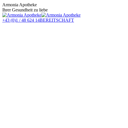
Zum
Armonia Apotheke
Inhalt
Ihrer Gesundheit zu liebe
springen
+43 (0)1 / 48 624 14
BEREITSCHAFT