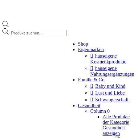
Products
search
Instagram
Shop
page
Eigenmarken
opens
in
hauseigene
new
Kosmetikprodukte
window
hauseigene
Nahrungsergänzungen
Familie & Co
Baby und Kind
Lust und Liebe
Schwangerschaft
Gesundheit
Column 0
Alle Produkte
der Kategorie
Gesundheit
anzeigen