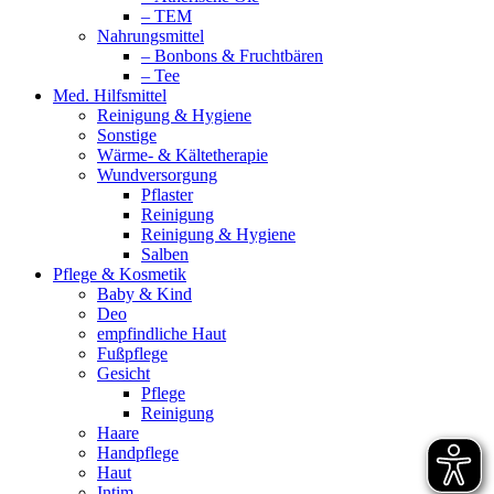
– TEM
Nahrungsmittel
– Bonbons & Fruchtbären
– Tee
Med. Hilfsmittel
Reinigung & Hygiene
Sonstige
Wärme- & Kältetherapie
Wundversorgung
Pflaster
Reinigung
Reinigung & Hygiene
Salben
Pflege & Kosmetik
Baby & Kind
Deo
empfindliche Haut
Fußpflege
Gesicht
Pflege
Reinigung
Haare
Handpflege
Haut
Intim