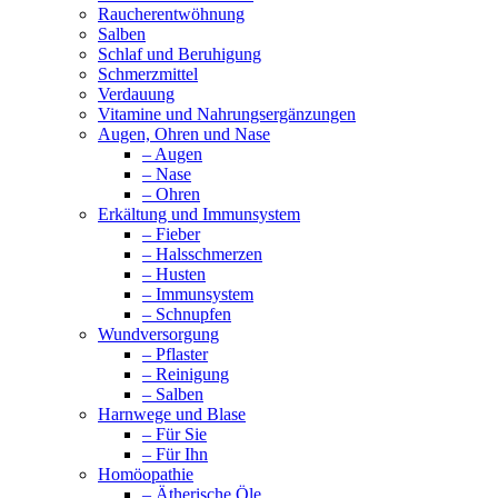
Raucherentwöhnung
Salben
Schlaf und Beruhigung
Schmerzmittel
Verdauung
Vitamine und Nahrungsergänzungen
Augen, Ohren und Nase
– Augen
– Nase
– Ohren
Erkältung und Immunsystem
– Fieber
– Halsschmerzen
– Husten
– Immunsystem
– Schnupfen
Wundversorgung
– Pflaster
– Reinigung
– Salben
Harnwege und Blase
– Für Sie
– Für Ihn
Homöopathie
– Ätherische Öle