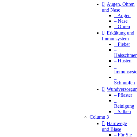
Augen, Ohren
und Nase
– Augen
– Nase
– Ohren
Erkältung und
Immunsystem
– Fieber
–
Halsschmer
– Husten
–
Immunsyst
–
Schnupfen
Wundversorgu
– Pflaster
–
Reinigung
– Salben
Column 3
Harnwege
und Blase
– Für Sie