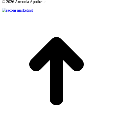
©
2026 Armonia Apotheke
t
T