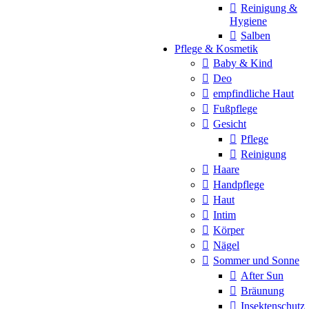
Reinigung &
Hygiene
Salben
Pflege & Kosmetik
Baby & Kind
Deo
empfindliche Haut
Fußpflege
Gesicht
Pflege
Reinigung
Haare
Handpflege
Haut
Intim
Körper
Nägel
Sommer und Sonne
After Sun
Bräunung
Insektenschutz