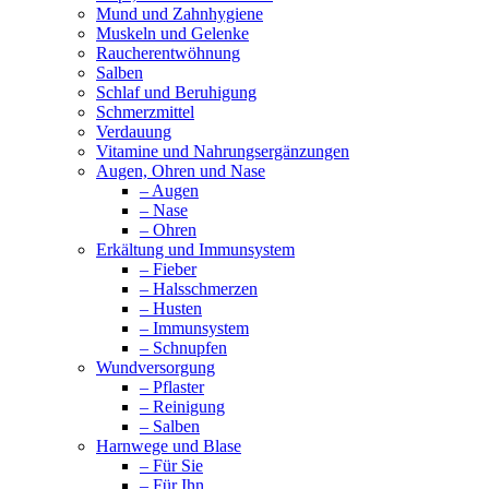
Mund und Zahnhygiene
Muskeln und Gelenke
Raucherentwöhnung
Salben
Schlaf und Beruhigung
Schmerzmittel
Verdauung
Vitamine und Nahrungsergänzungen
Augen, Ohren und Nase
– Augen
– Nase
– Ohren
Erkältung und Immunsystem
– Fieber
– Halsschmerzen
– Husten
– Immunsystem
– Schnupfen
Wundversorgung
– Pflaster
– Reinigung
– Salben
Harnwege und Blase
– Für Sie
– Für Ihn