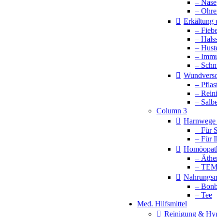
– Nase
– Ohre
Erkältung
– Fieb
– Hals
– Hust
– Imm
– Schn
Wundvers
– Pflas
– Rein
– Salb
Column 3
Harnwege 
– Für 
– Für 
Homöopat
– Äthe
– TE
Nahrungsm
– Bonb
– Tee
Med. Hilfsmittel
Reinigung & Hy