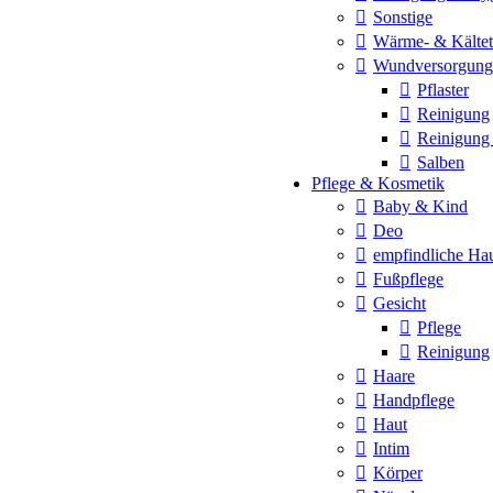
Sonstige
Wärme- & Kältet
Wundversorgung
Pflaster
Reinigung
Reinigung
Salben
Pflege & Kosmetik
Baby & Kind
Deo
empfindliche Ha
Fußpflege
Gesicht
Pflege
Reinigung
Haare
Handpflege
Haut
Intim
Körper