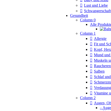
Lust und Liebe
Schwangerschaft
Gesundheit
Column 0
Alle Produkt
Column 1
Allergie
Fit und Sc
Kopf, Herz
Mund und 
Muskeln u
Rauchere
Salben
Schlaf un
Schmerzmi
Verdauung
Vitamine 
Column 2
Augen, Oh
– Aug