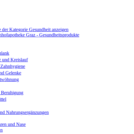
e der Kategorie Gesundheit anzeigen
hlank
 und Kreislauf
Zahnhygiene
nd Gelenke
ntwöhnung
d Beruhigung
ttel
und Nahrungsergänzungen
ren und Nase
en