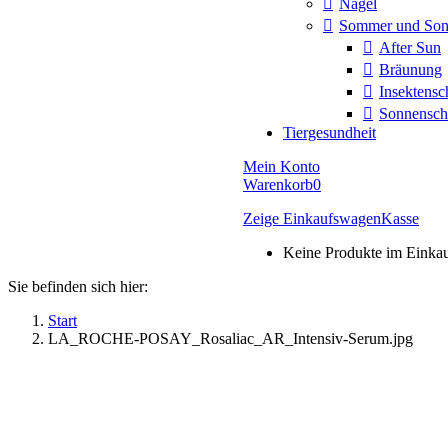
Nägel
Sommer und So
After Sun
Bräunung
Insektensc
Sonnensch
Tiergesundheit
Mein Konto
Warenkorb
0
Zeige Einkaufswagen
Kasse
Keine Produkte im Einka
Sie befinden sich hier:
Start
LA_ROCHE-POSAY_Rosaliac_AR_Intensiv-Serum.jpg