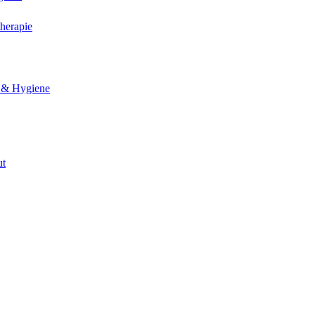
herapie
 & Hygiene
ut