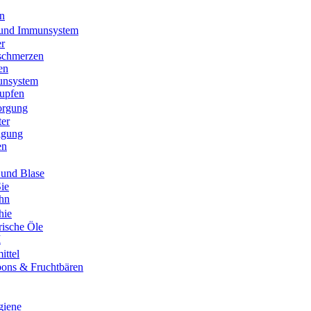
n
 und Immunsystem
er
schmerzen
en
unsystem
upfen
orgung
ter
igung
en
und Blase
Sie
Ihn
hie
rische Öle
M
ittel
ons & Fruchtbären
giene