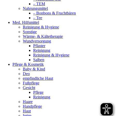
– TEM
Nahrungsmittel
– Bonbons & Fruchtbären
– Tee
Med. Hilfsmittel
Reinigung & Hygiene
Sonstige
Wärme- & Kältetherapie
Wundversorgung
Pflaster
Reinigung
Reinigung & Hygiene
Salben
Pflege & Kosmetik
Baby & Kind
Deo
empfindliche Haut
Fußpflege
Gesicht
Pflege
Reinigung
Haare
Handpflege
Haut
Intim