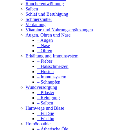
Raucherentwöhnung
Salben
Schlaf und Beruhigung
Schmerzmittel
Verdauung
Vitamine und Nahrungsergänzungen
Augen, Ohren und Nase
– Augen
– Nase
– Ohren
Erkältung und Immunsystem
– Fieber
– Halsschmerzen
– Husten
– Immunsystem
– Schnupfen
Wundversorgung
– Pflaster
– Reinigung
– Salben
Harnwege und Blase
– Für Sie
– Für Ihn
Homöopathie
– Ätherische Öle