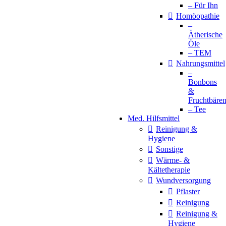
– Für Ihn
Homöopathie
–
Ätherische
Öle
– TEM
Nahrungsmittel
–
Bonbons
&
Fruchtbäre
– Tee
Med. Hilfsmittel
Reinigung &
Hygiene
Sonstige
Wärme- &
Kältetherapie
Wundversorgung
Pflaster
Reinigung
Reinigung &
Hygiene