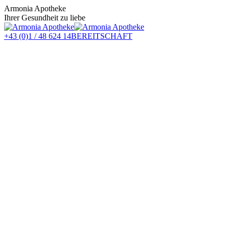
Zum
Armonia Apotheke
Inhalt
Ihrer Gesundheit zu liebe
springen
+43 (0)1 / 48 624 14
BEREITSCHAFT