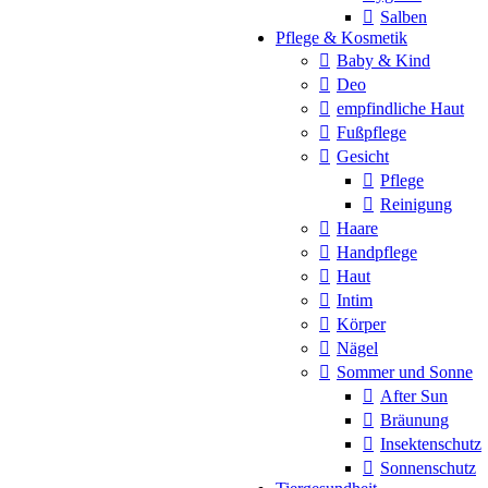
Salben
Pflege & Kosmetik
Baby & Kind
Deo
empfindliche Haut
Fußpflege
Gesicht
Pflege
Reinigung
Haare
Handpflege
Haut
Intim
Körper
Nägel
Sommer und Sonne
After Sun
Bräunung
Insektenschutz
Sonnenschutz