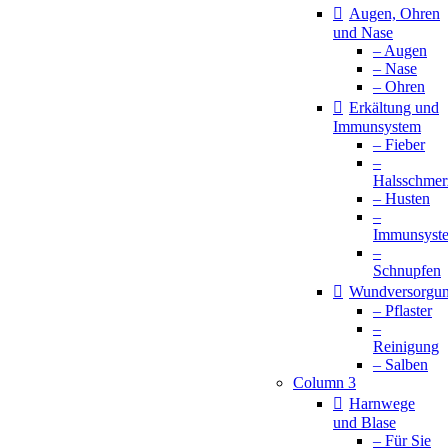
Augen, Ohren
und Nase
– Augen
– Nase
– Ohren
Erkältung und
Immunsystem
– Fieber
–
Halsschmer
– Husten
–
Immunsyst
–
Schnupfen
Wundversorgu
– Pflaster
–
Reinigung
– Salben
Column 3
Harnwege
und Blase
– Für Sie