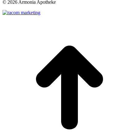
©
2026 Armonia Apotheke
t
T