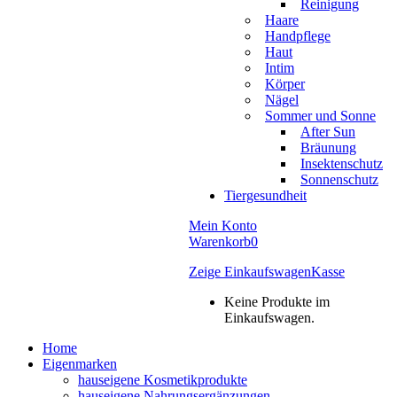
Reinigung
Haare
Handpflege
Haut
Intim
Körper
Nägel
Sommer und Sonne
After Sun
Bräunung
Insektenschutz
Sonnenschutz
Tiergesundheit
Mein Konto
Warenkorb
0
Zeige Einkaufswagen
Kasse
Keine Produkte im
Einkaufswagen.
Home
Eigenmarken
hauseigene Kosmetikprodukte
hauseigene Nahrungsergänzungen