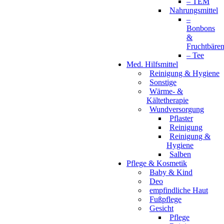
– TEM
Nahrungsmittel
–
Bonbons
&
Fruchtbäre
– Tee
Med. Hilfsmittel
Reinigung & Hygiene
Sonstige
Wärme- &
Kältetherapie
Wundversorgung
Pflaster
Reinigung
Reinigung &
Hygiene
Salben
Pflege & Kosmetik
Baby & Kind
Deo
empfindliche Haut
Fußpflege
Gesicht
Pflege