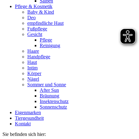
Salben
Pflege & Kosmetik
Baby & Kind
Deo
empfindliche Haut
Fußpflege
Gesicht
Pflege
Reinigung
Haare
Handpflege
Haut
Intim
Körper
Nägel
Sommer und Sonne
After Sun
Bräunung
Insektenschutz
Sonnenschutz
Eigenmarken
Tiergesundheit
Kontakt
Sie befinden sich hier: