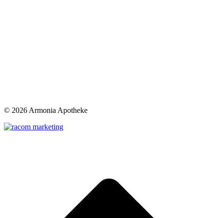
©
2026 Armonia Apotheke
t
T