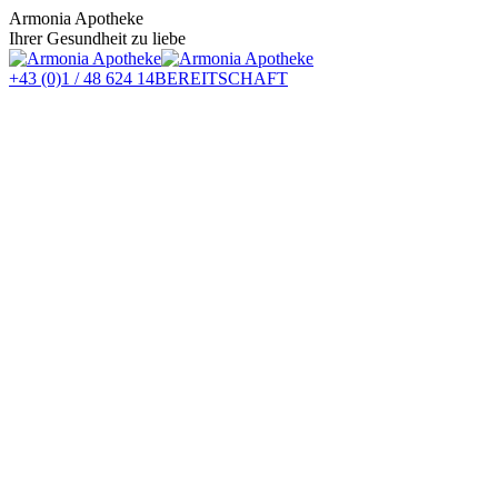
Zum
Armonia Apotheke
Inhalt
Ihrer Gesundheit zu liebe
springen
+43 (0)1 / 48 624 14
BEREITSCHAFT