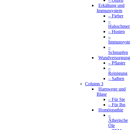
– Ohren
Erkältung und
Immunsystem
– Fieber
–
Halsschmer
– Husten
–
Immunsyst
–
Schnupfen
Wundversorgung
– Pflaster
–
Reinigung
– Salben
Column 3
Harnwege und
Blase
– Für Sie
– Für Ihn
Homöopathie
–
Ätherische
Öle