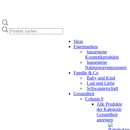
Products
search
Instagram
Shop
page
Eigenmarken
opens
hauseigene
in
Kosmetikprodukte
new
hauseigene
window
Nahrungsergänzungen
Familie & Co
Baby und Kind
Lust und Liebe
Schwangerschaft
Gesundheit
Column 0
Alle Produkte
der Kategorie
Gesundheit
anzeigen