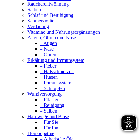
Raucherentwöhnung
Salben
Schlaf und Beruhigung
Schmerzmittel
Verdauung
Vitamine und Nahrungsergänzungen
Augen, Ohren und Nase
– Augen
– Nase
– Ohren
Erkältung und Immunsystem
– Fieber
– Halsschmerzen
– Husten
– Immunsystem
– Schnupfen
Wundversorgung
– Pflaster
– Reinigung
– Salben
Harnwege und Blase
– Für Sie
– Für Ihn
Homöopathie
– Ätherische Öle