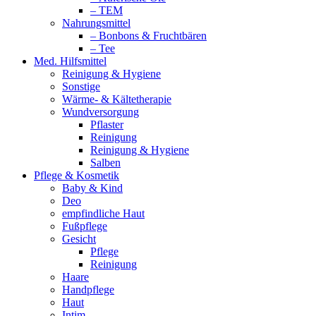
– TEM
Nahrungsmittel
– Bonbons & Fruchtbären
– Tee
Med. Hilfsmittel
Reinigung & Hygiene
Sonstige
Wärme- & Kältetherapie
Wundversorgung
Pflaster
Reinigung
Reinigung & Hygiene
Salben
Pflege & Kosmetik
Baby & Kind
Deo
empfindliche Haut
Fußpflege
Gesicht
Pflege
Reinigung
Haare
Handpflege
Haut
Intim