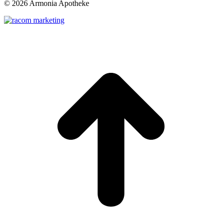
©
2026 Armonia Apotheke
t
T