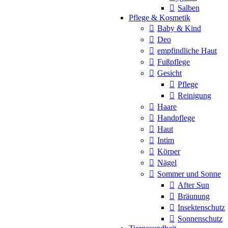
Salben
Pflege & Kosmetik
Baby & Kind
Deo
empfindliche Haut
Fußpflege
Gesicht
Pflege
Reinigung
Haare
Handpflege
Haut
Intim
Körper
Nägel
Sommer und Sonne
After Sun
Bräunung
Insektenschutz
Sonnenschutz