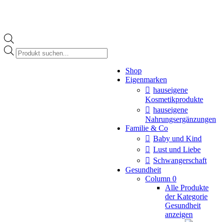
Products
search
Instagram
Shop
page
Eigenmarken
opens
in
hauseigene
new
Kosmetikprodukte
window
hauseigene
Nahrungsergänzungen
Familie & Co
Baby und Kind
Lust und Liebe
Schwangerschaft
Gesundheit
Column 0
Alle Produkte
der Kategorie
Gesundheit
anzeigen