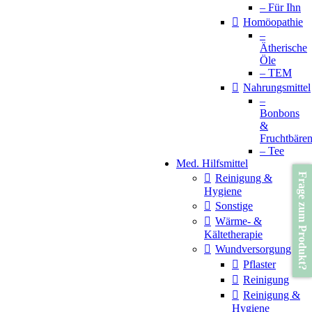
– Für Ihn
Homöopathie
–
Ätherische
Öle
– TEM
Nahrungsmittel
–
Bonbons
&
Fruchtbäre
– Tee
Med. Hilfsmittel
Frage zum Produkt?
Reinigung &
Hygiene
Sonstige
Wärme- &
Kältetherapie
Wundversorgung
Pflaster
Reinigung
Reinigung &
Hygiene