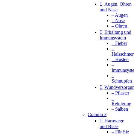
Augen, Ohren
und Nase
– Augen
– Nase
– Ohren
Erkältung und
Immunsystem
– Fieber
–
Halsschmer
– Husten
–
Immunsyst
–
Schnupfen
Wundversorgu
– Pflaster
–
Reinigung
– Salben
Column 3
Harnwege
und Blase
– Für Sie