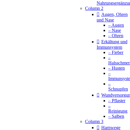
Nahrungsergänzu
Column 2
Augen, Ohren
und Nase
– Augen
– Nase
– Ohren
Erkältung und
Immunsystem
– Fieber
–
Halsschmer
– Husten
–
Immunsyst
–
Schnupfen
Wundversorgu
– Pflaster
–
Reinigung
– Salben
Column 3
Harnwege