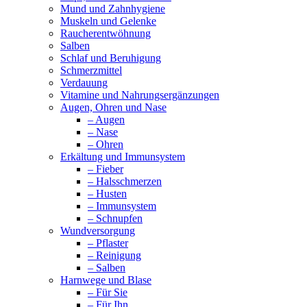
Mund und Zahnhygiene
Muskeln und Gelenke
Raucherentwöhnung
Salben
Schlaf und Beruhigung
Schmerzmittel
Verdauung
Vitamine und Nahrungsergänzungen
Augen, Ohren und Nase
– Augen
– Nase
– Ohren
Erkältung und Immunsystem
– Fieber
– Halsschmerzen
– Husten
– Immunsystem
– Schnupfen
Wundversorgung
– Pflaster
– Reinigung
– Salben
Harnwege und Blase
– Für Sie
– Für Ihn