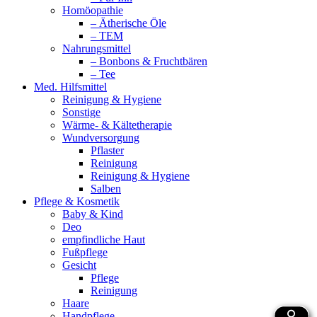
Homöopathie
– Ätherische Öle
– TEM
Nahrungsmittel
– Bonbons & Fruchtbären
– Tee
Med. Hilfsmittel
Reinigung & Hygiene
Sonstige
Wärme- & Kältetherapie
Wundversorgung
Pflaster
Reinigung
Reinigung & Hygiene
Salben
Pflege & Kosmetik
Baby & Kind
Deo
empfindliche Haut
Fußpflege
Gesicht
Pflege
Reinigung
Haare
Handpflege