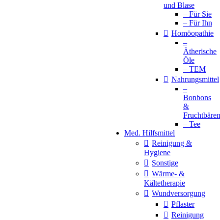
und Blase
– Für Sie
– Für Ihn
Homöopathie
–
Ätherische
Öle
– TEM
Nahrungsmittel
–
Bonbons
&
Fruchtbäre
– Tee
Med. Hilfsmittel
Reinigung &
Hygiene
Sonstige
Wärme- &
Kältetherapie
Wundversorgung
Pflaster
Reinigung