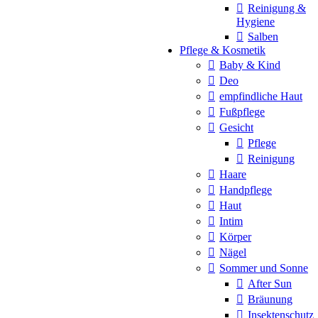
Reinigung &
Hygiene
Salben
Pflege & Kosmetik
Baby & Kind
Deo
empfindliche Haut
Fußpflege
Gesicht
Pflege
Reinigung
Haare
Handpflege
Haut
Intim
Körper
Nägel
Sommer und Sonne
After Sun
Bräunung
Insektenschutz